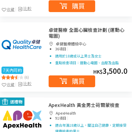
購買
比較
收藏
卓健醫療 全面心臟檢查計劃 (運動心
電圖)
卓健醫療體檢中心
|
36項目
適用於18歲或以上男士及女士
重點檢查項目：運動心電圖、血壓及血脂
3,500.0
7天內可約
HK$
(6)
購買
比較
收藏
送禮物
ApexHealth 黃金男士荷爾蒙檢查
ApexHealth
|
91項目
適合年滿18歲以上，關注自己健康，定期接受
健康檢查的男士