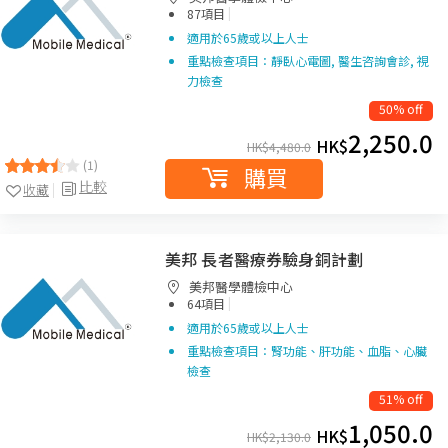
|
87項目
適用於65歲或以上人士
重點檢查項目：靜臥心電圖, 醫生咨詢會診, 視
力檢查
50% off
2,250.0
HK$
HK$
4,480.0
(1)
購買
比較
收藏
美邦 長者醫療券驗身銅計劃
美邦醫學體檢中心
|
64項目
適用於65歲或以上人士
重點檢查項目：腎功能、肝功能、血脂、心臟
檢查
51% off
1,050.0
HK$
HK$
2,130.0