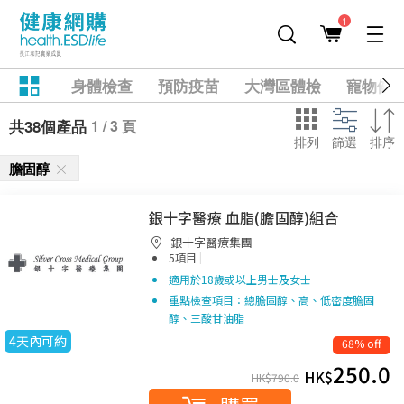
1
身體檢查
預防疫苗
大灣區體檢
寵物健
1 / 3 頁
共38個產品
排列
篩選
排序
膽固醇
銀十字醫療 血脂(膽固醇)組合
銀十字醫療集團
|
5項目
適用於18歲或以上男士及女士
重點檢查項目：總膽固醇、高、低密度膽固
醇、三酸甘油脂
4天內可約
68% off
250.0
HK$
HK$
790.0