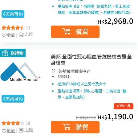
重點檢查項目：荷爾蒙 (總睪丸酮、腎上腺皮
質醇、脫氫異雄酮硫酸鹽)、游離前列腺特異…
4天內可約
2,968.0
HK$
(4)
購買
比較
收藏
送禮物
美邦 全面性冠心腦血管危機檢查暨全
身檢查
美邦醫學體檢中心
|
35項目
適用於18歲或以上男士及女士
重點檢查項目：靜臥心電圖、三高檢查 (糖
尿、血壓及血脂)
4天內可約
43% off
1,190.0
HK$
HK$
2,100.0
(3)
購買
比較
收藏