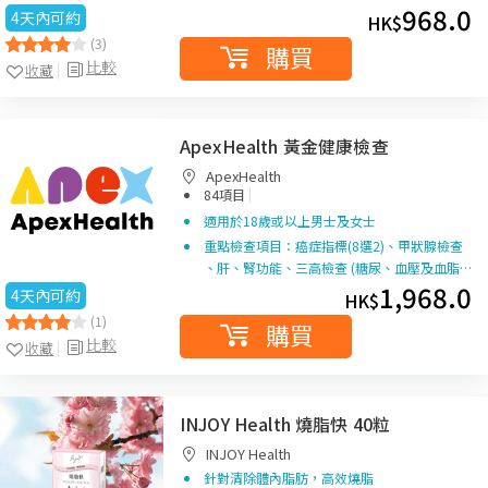
968.0
4天內可約
HK$
(3)
購買
比較
收藏
ApexHealth 黃金健康檢查
ApexHealth
|
84項目
適用於18歲或以上男士及女士
重點檢查項目：癌症指標(8選2)、甲狀腺檢查
、肝、腎功能、三高檢查 (糖尿、血壓及血脂…
1,968.0
4天內可約
HK$
(1)
購買
比較
收藏
INJOY Health 燒脂快 40粒
INJOY Health
針對清除體內脂肪，高效燒脂