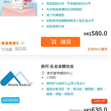
降低脂肪比例，平衡脂肪肌肉水平
有效縮減身體局部頑固脂肪
減少內藏脂肪
有助維持健康膽固醇及三脂甘油水平
加速身陳代謝
580.0
HK$
購買
(8)
比較
收藏
已有90人購買
美邦 長者身體檢查
美邦醫學體檢中心
|
13項目
適用於50歲或以上男士及女士
重點檢查項目：肝、腎功能、膽固醇、糖尿、
痛風、骨骼、類風濕
4天內可約
34% off
630.0
HK$
HK$
960.0