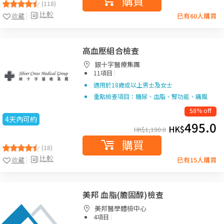
購買
(118)
比較
收藏
已有60人購買
高血壓組合檢查
銀十字醫療集團
|
11項目
適用於18歲或以上男士及女士
重點檢查項目：糖尿、血脂、腎功能、痛風
58% off
4天內可約
495.0
HK$
HK$
1,190.0
購買
(18)
比較
收藏
已有15人購買
美邦 血脂(膽固醇)檢查
美邦醫學體檢中心
|
4項目