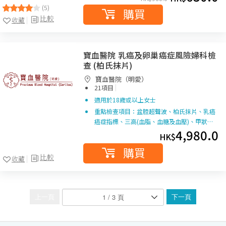
(5)
購買
比較
收藏
寶血醫院 乳癌及卵巢癌症風險婦科檢
查 (柏氏抹片)
寶血醫院（明愛）
|
21項目
適用於18歲或以上女士
重點檢查項目：盆腔超聲波、柏氏抹片、乳癌
癌症指標、三高(血脂、血糖及血壓)、甲狀…
4,980.0
HK$
購買
比較
收藏
上一頁
下一頁