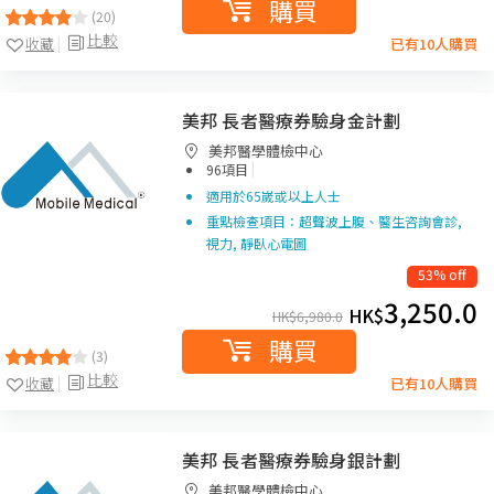
購買
(20)
比較
收藏
已有10人購買
美邦 長者醫療券驗身金計劃
美邦醫學體檢中心
|
96項目
適用於65嵗或以上人士
重點檢查項目：超聲波上腹、醫生咨詢會診,
視力, 靜臥心電圖
53% off
3,250.0
HK$
HK$
6,980.0
購買
(3)
比較
收藏
已有10人購買
美邦 長者醫療券驗身銀計劃
美邦醫學體檢中心