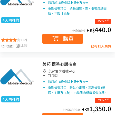
適用於18歲或以上男士及女士
重點檢查項目：總膽固醇、高、低密度膽固
醇、三酸甘油脂
4天內可約
35% off
440.0
HK$
HK$
680.0
購買
(12)
比較
收藏
已有15人購買
美邦 標準心臟檢查
美邦醫學體檢中心
|
78項目
適用於18歲或以上男士及女士
重點檢查項目：靜臥心電圖、三高檢查 (糖
尿、血壓及血脂)、心臟肌肉組織損傷指標、…
4天內可約
79% off
1,350.0
HK$
HK$
6,300.0