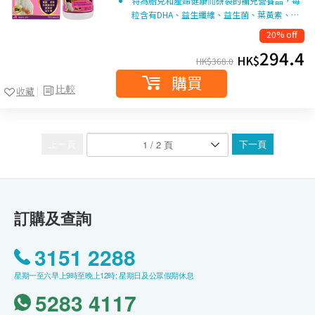
特為胎兒和產婦健康而研裂的補充營養品，每
粒含有DHA、益生纖維、益生菌、葉黃素、…
20% off
294.4
HK$
HK$
368.0
購買
比較
收藏
上一頁
下一頁
訂購及查詢
3151 2288
星期一至六早上9時至晚上12時; 星期日及公眾假期休息
5283 4117