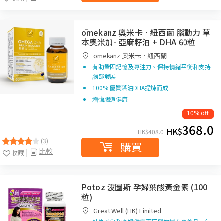
ōmekanz 奧米卡．紐西蘭 腦動力 草
本奧米加- 亞麻籽油 + DHA 60粒
ōmekanz 奧米卡．紐西蘭
有助鞏固記憶及專注力、保持情緒平衡和支持
腦部發展
100% 優質藻油DHA提煉而成
増強腸道健康
10% off
368.0
HK$
HK$
408.0
(3)
購買
比較
收藏
Potoz 波圖斯 孕婦葉酸黃金素 (100
粒)
Great Well (HK) Limited