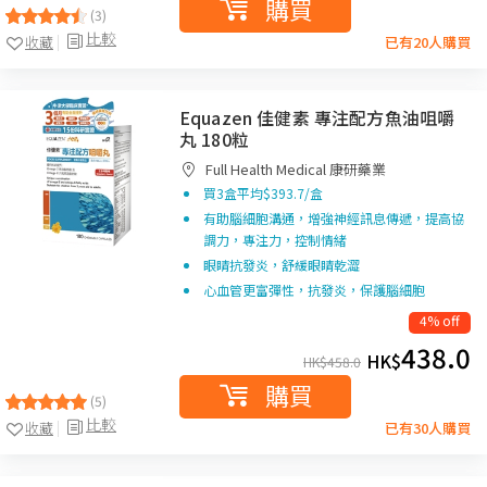
購買
(3)
比較
收藏
已有20人購買
Equazen 佳健素 專注配方魚油咀嚼
丸 180粒
Full Health Medical 康研藥業
買3盒平均$393.7/盒
有助腦細胞溝通，增強神經訊息傳遞，提高協
調力，專注力，控制情緒
眼睛抗發炎，舒緩眼睛乾澀
心血管更富彈性，抗發炎，保護腦細胞
4% off
438.0
HK$
HK$
458.0
購買
(5)
比較
收藏
已有30人購買