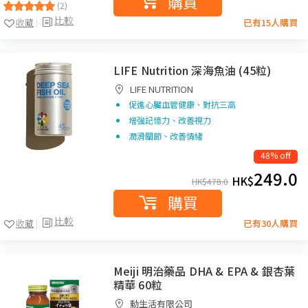
購買
(2)
比較
收藏
已有15人購買
LIFE Nutrition 深海魚油 (45粒)
LIFE NUTRITION
促進心臟血管健康、對抗三高
增強記憶力、改善視力
潤滑關節、改善情緒
48% off
249.0
HK$
HK$
478.0
購買
比較
收藏
已有30人購買
Meiji 明治藥品 DHA & EPA & 銀杏葉
精華 60粒
動生活有限公司