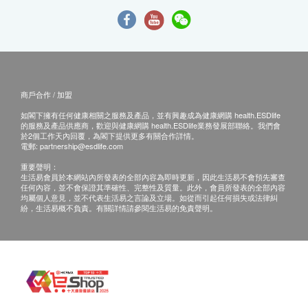
商戶合作 / 加盟
如閣下擁有任何健康相關之服務及產品，並有興趣成為健康網購 health.ESDlife
的服務及產品供應商，歡迎與健康網購 health.ESDlife業務發展部聯絡。我們會
於2個工作天內回覆，為閣下提供更多有關合作詳情。
電郵:
partnership@esdlife.com
重要聲明：
生活易會員於本網站內所發表的全部內容為即時更新，因此生活易不會預先審查
任何內容，並不會保證其準確性、完整性及質量。此外，會員所發表的全部內容
均屬個人意見，並不代表生活易之言論及立場。如從而引起任何損失或法律糾
紛，生活易概不負責。有關詳情請參閱生活易的免責聲明。