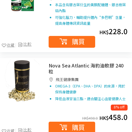
本品含有銀杏葉衍生的黃酮配糖體、銀杏樹葉
萜內酯
可強化腦力，輔助提升體內“多巴明”含量，
提高身體傳訊資訊能量
228.0
HK$
購買
比較
收藏
Nova Sea Atlantic 海豹油軟膠 240
粒
飛王健康集團
OMEGA-3（EPA、DHA、DPA）的來源，用於
保持身體健康
降低血液甘油三酯，適合關注心血管健康人士
8% off
458.0
HK$
HK$
498.0
購買
比較
收藏