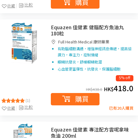
購買
比較
收藏
Equazen 佳健素 健腦配方魚油丸
180粒
Full Health Medical 康研藥業
有助腦細胞溝通，增強神經訊息傳遞，提高協
調力，專注力，控制情緒
眼睛抗發炎，舒緩眼睛乾澀
心血管更富彈性，抗發炎，保護腦細胞
5% off
418.0
HK$
HK$
438.0
購買
(1)
比較
收藏
已有20人購買
Equazen 佳健素 專注配方雲呢拿味
魚油 200ml