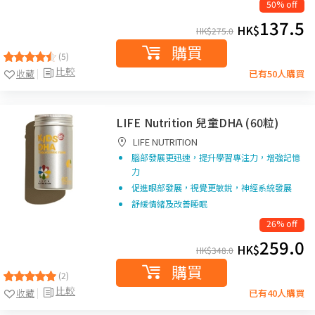
50% off
137.5
HK$
HK$
275.0
購買
(5)
比較
收藏
已有50人購買
LIFE Nutrition 兒童DHA (60粒)
LIFE NUTRITION
腦部發展更迅速，提升學習專注力，增強記憶
力
促進眼部發展，視覺更敏銳，神經系統發展
舒緩情緒及改善睡眠
26% off
259.0
HK$
HK$
348.0
購買
(2)
比較
收藏
已有40人購買