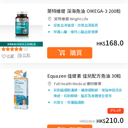
萊特維健 深海魚油 OMEGA-3 200粒
萊特維健 Wright Life
促進血液循環、改善血清脂質
保護心臟、維持心腦血管健康
168.0
HK$
(1)
購買
比較
收藏
Equazen 佳健素 佳兒配方魚油 30粒
Full Health Medical 康研藥業
有助腦細胞溝通，構建細胞膜，增強神經訊息
傳遞，有助眼睛、腦部及身體健全發育
抗發炎，保護腦細胞
9% off
210.0
HK$
HK$
230.0