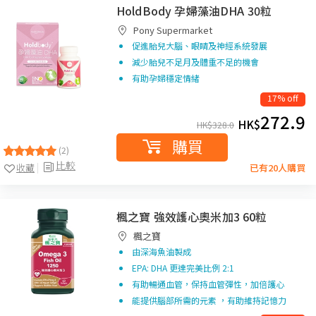
HoldBody 孕婦藻油DHA 30粒
Pony Supermarket
促進胎兒大腦、眼睛及神經系統發展
減少胎兒不足月及體重不足的機會
有助孕婦穩定情緒
17% off
272.9
HK$
HK$
328.0
購買
(2)
比較
收藏
已有20人購買
楓之寶 強效護心奧米加3 60粒
楓之寶
由深海魚油製成
EPA: DHA 更達完美比例 2:1
有助暢通血管，保持血管彈性，加倍護心
能提供腦部所需的元素 ，有助維持記憶力