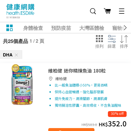
身體檢查
預防疫苗
大灣區體檢
寵物健
1 / 2 頁
共25個產品
排列
篩選
排序
DHA
維柏健 迷你精煉魚油 180粒
維柏健
比一般魚油體積小50%，更易吞嚥
保持心血管暢通，強化腦部發展
提升免疫力，潤滑關節，潤澤肌膚
獨特腸溶性膠囊，高效吸收，不含魚油腥味
30% off
352.0
HK$
HK$
503.0