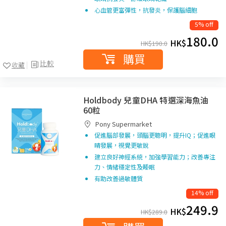
心血管更富彈性，抗發炎，保護腦細胞
5% off
180.0
HK$
HK$
190.0
購買
比較
收藏
Holdbody 兒童DHA 特選深海魚油
60粒
Pony Supermarket
促進腦部發展，頭腦更聰明，提升IQ；促進眼
晴發展，視覺更敏銳
建立良好神經系統，加強學習能力；改善專注
力、情緒穩定性及睡眠
有助改善過敏體質
14% off
249.9
HK$
HK$
289.0