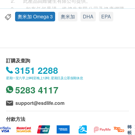
2. 此產品由維健生有限公司提供。
加拿大衛生部註冊。通過主要重金屬(水銀、鉛、
3. 如有任何爭議，維健生有限公司及健康網購
鎘、鉮)、農藥(USP<561>)、PCB及環境污染物
health.ESDlife保留最終決議權。
奧米加 Omega 3
奧米加
DHA
EPA
(二噁英、呋喃) 測試，符合加拿大衛生部標準
送貨
1. 購買
楓之寶
產品總額滿HK$500，即可享本地免
服用方法
費送貨服務。賬單總額未滿HK$500需附加HK$60運
成人每日服2粒，隨餐服用。適合孕婦服用。
費。以下地區不提供送貨服務:
馬灣, 沙頭角, 落馬洲, 皇崗, 流浮山, 龍鼓灘, 踏石角, 大
訂購及查詢
成份
嶼山 (包括愉景灣), 南丫島, 長洲, 坪洲, 大澳, 梅窩, 昂
3151 2288
每粒提供：奧米加3 - 1000毫克、EPA - 600毫克、
平"
DHA - 400毫克
星期一至六早上9時至晚上12時; 星期日及公眾假期休息
2. 我們將於確定訂單後5-7個工作天內安排發貨。
5283 4117
3. 不排除運送時間會因節日而有所影響。當八號
注意事項
烈風訊號懸掛或黑色暴雨警告生效時，送貨服務時間
如正服用會影響血液凝固的藥物或有出血性疾病，
將會延遲。
support@esdlife.com
服用此產品前請先諮詢醫生。
4. 所有訂單須視乎相關貨品的供應情況再作最後
如對本產品任何成分過敏，請勿服用。
確認。倘若健康網購health.ESDlife未能提供任何訂單
付款方法
上的貨品，健康網購health.ESDlife有權拒絕接受該訂
轉
帳
單，並且會於送貨前透過電話或電郵通知顧客再作安