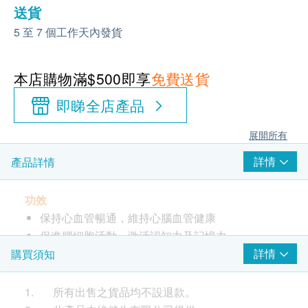
送貨
5 至 7 個工作天內發貨
本店購物滿$500即享
免費送貨
即睇全店產品
展開所有
詳情
產品詳情
功效
保持心血管暢通，維持心腦血管健康
促進腦細胞活動，激活認知力及記憶力
促進視力健康，保護視網膜
詳情
購買須知
嚴選優質小型魚以高科技UPMD精煉方法提純，提
升魚油純度及品質
1. 所有出售之貨品均不設退款。
迷你膠囊，容易吞服