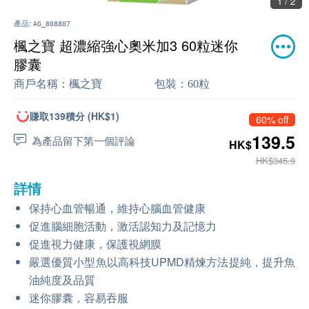
1 / 2
產品:
AG_808807
楓之寶 超濃縮強心奧米加3 60粒迷你
膠囊
商戶名稱：
楓之寶
包裝：
60粒
賺取139積分 (HK$1)
60% off
139.5
為產品留下第一個評論
HK$
HK$345.9
詳情
保持心血管暢通，維持心腦血管健康
促進腦細胞活動，激活認知力及記憶力
促進視力健康，保護視網膜
嚴選優質小型魚以高科技UPMD精煉方法提純，提升魚
油純度及品質
迷你膠囊，容易吞服