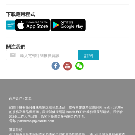
排。
下載應用程式
保證
1. 貨品質量保證，於顧客收到產品當日起計，食
用期應最少有9個月或以上。
換貨安排
1. 當顧客收取已訂購之貨品時，有責任檢查貨品
關注我們
是否有損毀情況，一經確認簽收，恕不接受退換。
訂閱
2. 退換產品必須包裝完整，如退換之產品有任何
殘缺或過期退回，供應商有權不受理。
3. 如有其他損壞或遺漏查詢，顧客必須保留有效
收據正本，並於送貨後3個工作天內按下列方式聯絡
健康網購health.ESDlife客戶服務部跟進。
商戶合作 / 加盟
電郵: support@esdlife.com / 健康網購health.ESDlife
如閣下擁有任何健康相關之服務及產品，並有興趣成為健康網購 health.ESDlife
客服熱線: (852) 3151-2288
的服務及產品供應商，歡迎與健康網購 health.ESDlife業務發展部聯絡。我們會
於2個工作天內回覆，為閣下提供更多有關合作詳情。
電郵:
partnership@esdlife.com
重要聲明：
生活易會員於本網站內所發表的全部內容為即時更新，因此生活易不會預先審查