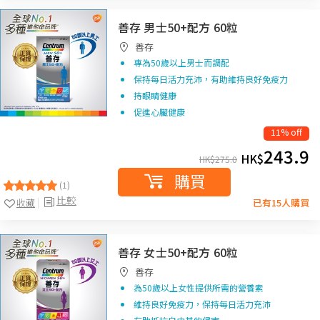
善存 男士50+配方 60粒
善存
專為50歲以上男士而調配
保持每日活力充沛，有助維持良好免疫力
持眼睛健康
促進心臟健康
11% off
243.9
HK$
HK$
275.0
購買
(1)
比較
收藏
已有15人購買
善存 女士50+配方 60粒
善存
為50歲以上女性提供所需的營養素
維持良好免疫力，保持每日活力充沛