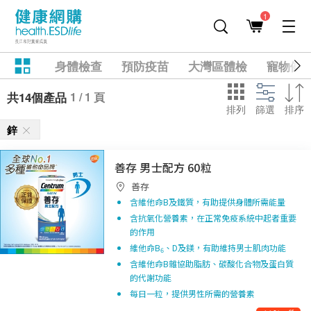
1
身體檢查
預防疫苗
大灣區體檢
寵物健
1 / 1 頁
共14個產品
排列
篩選
排序
鋅
善存 男士配方 60粒
善存
含維他命B及鐵質，有助提供身體所需能量
含抗氧化營養素，在正常免疫系統中起者重要
的作用
維他命B
、D及鎂，有助維持男士肌肉功能
6
含維他命B雜協助脂肪、碳酸化合物及蛋白質
的代謝功能
每日一粒，提供男性所需的營養素