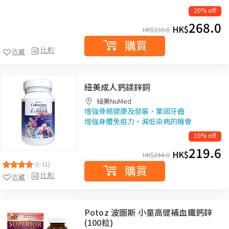
20% off
268.0
HK$
HK$
335.0
購買
比較
收藏
紐美成人鈣鎂鋅銅
紐美NuMed
增強骨骼健康及發展，鞏固牙齒
增強身體免疫力，減低染病的機會
10% off
219.6
HK$
HK$
244.0
(1)
購買
比較
收藏
Potoz 波圖斯 小童高健補血鐵鈣鋅
(100粒)