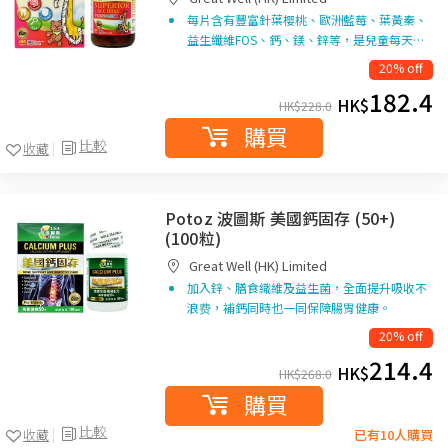
每片含有豐富針葉櫻桃、歐洲藍莓、葉黃秦、
益生纖維FOS、鈣、鎂、鋅等，是兒童每天…
20% off
182.4
HK$
HK$
228.0
購買
比較
收藏
Potoz 波圖斯 美國鈣固存 (50+)
(100粒)
Great Well (HK) Limited
加入鋅、膳食織維及益生菌，全面提升吸收不
浪费，補鈣同時也一同保障腸胃健康。
20% off
214.4
HK$
HK$
268.0
購買
比較
收藏
已有10人購買