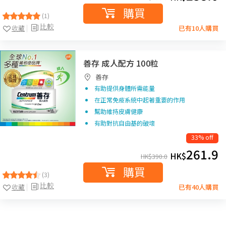
購買
(1)
比較
收藏
已有10人購買
善存 成人配方 100粒
善存
有助提供身體所需能量
在正常免疫系統中起著重要的作用
幫助維持皮膚健康
有助對抗自由基的破壞
33% off
261.9
HK$
HK$
390.0
購買
(3)
比較
收藏
已有40人購買