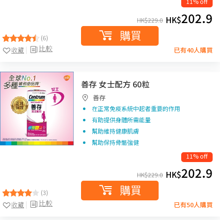
11% off
202.9
HK$
HK$
229.0
購買
(6)
比較
收藏
已有40人購買
善存 女士配方 60粒
善存
在正常免疫系統中起者重要的作用
有助提供身體所需能量
幫助維持健康肌膚
幫助保持骨骼強健
11% off
202.9
HK$
HK$
229.0
購買
(3)
比較
收藏
已有50人購買