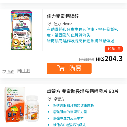
佳力兒童鈣鎂鋅
佳力 Phyric
有助骨骼和牙齒生長及健康，提升骨質密
度，鞏固及防止骨質流失
維持肌肉運作及提高神經系統訊息傳遞
10% off
204.3
HK$
HK$
227.0
購買
比較
收藏
卓營方 兒童助長增高鈣咀嚼片 60片
卓營方
促進骨骼和牙齒的健康成長
增強肌肉的協調和力量
增強專注力及集中力
維他命D增強鈣的吸收