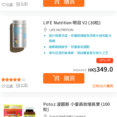
購買
比較
收藏
LIFE Nutrition 明目 V2 (30粒)
LIFE NUTRITION
提升視覺亮度，保護視網膜免受紫外線和藍光
傷害
緩解眼睛疲勞，保護黃斑細胞
專利認證的蝦青素、類胡蘿蔔是抗氧化之王
30% off
349.0
HK$
HK$
498.0
購買
(1)
比較
收藏
已有20人購買
Potoz 波圖斯 小童高效增高寶 (100
粒)
Great Well (HK) Limited