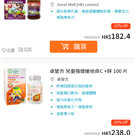
Great Well (HK) Limited
提升新陳代謝、身高發展體格壯健、健康活力
增強免疫力
20% off
182.4
HK$
HK$
228.0
購買
比較
收藏
卓營方 兒童強健維他命C +鋅 100 片
卓營方
紓緩因感冒引致的疲勞
促進傷口癒合，強健體魄
強力抗氧化作用
增強免疫力，增強食慾
香橙果汁味
20% off
238.0
HK$
HK$
298.0