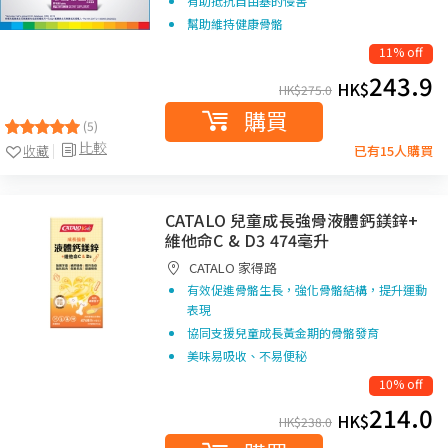
有助抵抗自由基的侵害
幫助維持健康骨骼
11% off
243.9
HK$
HK$
275.0
購買
(5)
比較
收藏
已有15人購買
CATALO 兒童成長強骨液體鈣鎂鋅+
維他命C & D3 474毫升
CATALO 家得路
有效促進骨骼生長，強化骨骼結構，提升運動
表現
協同支援兒童成長黃金期的骨骼發育
美味易吸收、不易便秘
10% off
214.0
HK$
HK$
238.0