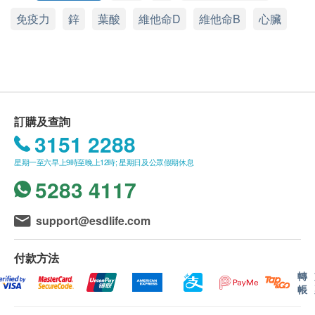
產品介紹
如有任何爭議，Wing Keung Medicine Co Ltd及健
免疫力
鋅
葉酸
維他命D
維他命B
心臟
「善存」女士50+配方，專為50歲以上女士而調配的
康網購 Health.ESDlife 保留最終決議權。
多種維他命及礦物質配方，配方提供完整及均衡的抗
氧化營養素，更加入更多的維他命B
、葉酸、維他命
送貨條款：
6
D等，提供更年期後女性所需的主要營養素由A至
購買 善存 Centrum／佳存 Caltrate／康鈣C
Zinc〈鋅〉，讓你繼續擁有自信及活力。
Calvive／司各脫 Scott's 產品總額滿HK$350，即
每日一粒，均衡補足，失衡生活+！
可享本地免費送貨服務。賬單總額未滿HK$350需
訂購及查詢
附加HK$30運費。
3151 2288
功效
我們將於確定訂單後3個工作天內安排發貨。
星期一至六早上9時至晚上12時; 星期日及公眾假期休息
更多維他命B
、維他命B
及葉酸，保持每日活力
不排除運送時間會因節日而有所影響。當八號烈風
6
12
5283 4117
充沛
訊號懸掛或黑色暴雨警告生效時，送貨服務時間將
維他命C、E及鋅，維持良好免疫力
會延遲。
support@esdlife.com
完整及均衡的抗氧化營養素，有助抵抗自由基的侵
所有訂單須視乎相關貨品的供應情況再作最後確
害
認。倘若生活易未能提供任何訂單上的貨品，生活
付款方法
提供鈣及多維他命D，幫助維持健康骨骼
易有權拒絕接受該訂單，並且會於送貨前透過電話
轉
每日一粒，提供50歲以上女性所需的營養素由A至
或電郵通知顧客再作安排。
帳
Zinc〈鋅〉