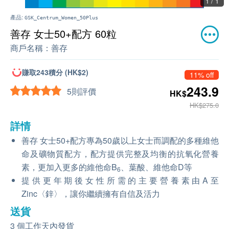
1 / 1
產品:
GSK_Centrum_Women_50Plus
善存 女士50+配方 60粒
商戶名稱：
善存
賺取243積分 (HK$2)
11% off
243.9
5則評價
HK$
HK$275.0
詳情
善存 女士50+配方專為50歲以上女士而調配的多種維他
命及礦物質配方，配方提供完整及均衡的抗氧化營養
素，更加入更多的維他命B
、葉酸、維他命D等
6
提供更年期後女性所需的主要營養素由A至
Zinc〈鋅〉，讓你繼續擁有自信及活力
送貨
3 個工作天內發貨