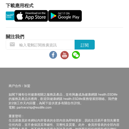
保用：
下載應用程式
適合人士
貨品質量保證，於顧客收到產品當日起計，
食用期
50歲以上女士以補充膳食中不足的維他命及礦物質
應最少有
11
個月
或以上。
服用方法
退換條款：
關注我們
成人每日服用一粒。
當顧客收取已訂購之貨品時，有責任檢查貨品是否
+
善存有助補足均衡營養
訂閱
有損毀情況，一經確認簽收，恕不接受退換。
退換產品必須包裝完整，如退換之產品有任何殘缺
成份
或過期退回，供應商有權不受理。
維他命 A 2000IU, 維他命 C 108mg, 維他命 D 500 IU,
如有其他損壞或遺漏查詢，顧客必須保留有效收據
維他命 K1 45μg, 維他命 B1 3.8mg, 維他命 B2 3.5mg,
正本，並於送貨後3個工作天內按下列方式聯絡
煙酰胺 12.6mg, 維他命 B6 10.8mg, 葉酸 612 μg
Wing Keung Medicine Co Ltd 客戶服務部跟進。
商戶合作 / 加盟
DFE, 維他命 B12 31.5μg, 生物素 40.5 μg, 泛酸
電郵: gskorder@wkmed.com
如閣下擁有任何健康相關之服務及產品，並有興趣成為健康網購 health.ESDlife
10.8mg, 鈣 252mg, 鐵 5.4mg, 碘 117 μg, 鎂 57.6mg,
的服務及產品供應商，歡迎與健康網購 health.ESDlife業務發展部聯絡。我們會
於2個工作天內回覆，為閣下提供更多有關合作詳情。
硒 49.5μg, 銅 0.45mg, 錳 2.7mg, 鉻 90 μg, 鉬 45μg,
電郵:
partnership@esdlife.com
葉黃素 1080 μg, 茄紅素 270 μg
重要聲明：
生活易會員於本網站內所發表的全部內容為即時更新，因此生活易不會預先審查
任何內容，並不會保證其準確性、完整性及質量。此外，會員所發表的全部內容
均屬個人意見，並不代表生活易之言論及立場。如從而引起任何損失或法律糾