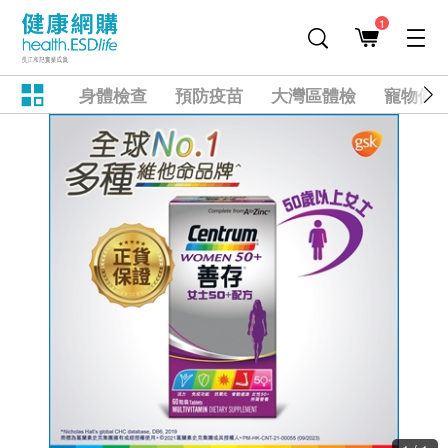
1
身體檢查
預防疫苗
大灣區體檢
寵物健