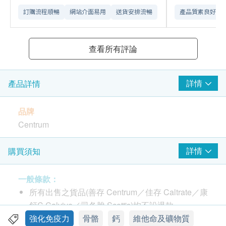
訂購流程順暢
網站介面易用
送貨安排流暢
產品質素良好
查看所有評論
詳情
產品詳情
品牌
Centrum
產地
詳情
購買須知
台灣
一般條款：
包裝
所有出售之貨品(善存 Centrum／佳存 Caltrate／康
60粒
鈣C Calvive／司各脫 Scott's)均不設退款。
此產品由 Wing Keung Medicine Co Ltd提供。
強化免疫力
骨骼
鈣
維他命及礦物質