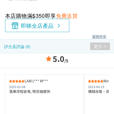
本店購物滿$350即享
免費送貨
即睇全店產品
展開所有
更少
評分及評論 (5)
5.0
/5
LAM L*** M***
Ming 
2025-02-08
2023-04-19
落單流程容易, 物流速度快.
價錢合理，非常優惠 好用.