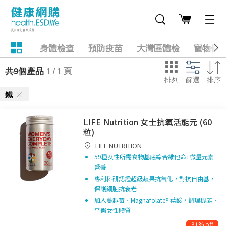
身體檢查
預防疫苗
大灣區體檢
寵物健
1 / 1 頁
共9個產品
排列
篩選
排序
鐵
LIFE Nutrition 女士抗氧活能元 (60
粒)
LIFE NUTRITION
59種女性所需食物基底綜合維他命+微量元素
營養
專利科研認證超級蔬果抗氧化，對抗自由基，
保護細胞抗衰老​
加入蔓越莓、Magnafolate® 葉酸，調理機能、
平衡女性體質​
31% off