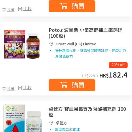
購買
比較
收藏
Potoz 波圖斯 小童高健補血鐵鈣鋅
(100粒)
Great Well (HK) Limited
提升新陳代謝、身高發展體格壯健、健康活力
增強免疫力
20% off
182.4
HK$
HK$
228.0
購買
比較
收藏
卓營方 寶血易鐵質及葉酸補充劑 100
粒
卓營方
幫助製造紅血球