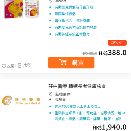
卓營方
有助嬰兒骨骼及牙齒形成
鞏固孕婦骨骼
增強抵抗力，強壯身體
有助嬰兒智力及記憶力發展
有助神經系統正常發育
20% off
388.0
HK$
HK$
485.0
購買
比較
收藏
莊柏醫療 精選長者健康檢查
莊柏醫療
|
41項目
適用於60歲或以上男士及女士
重點檢查項目：肝、腎功能、泌尿情況、地中
海貧血、骨骼、類風濕、痛風、糖尿、血脂
1,940.0
HK$