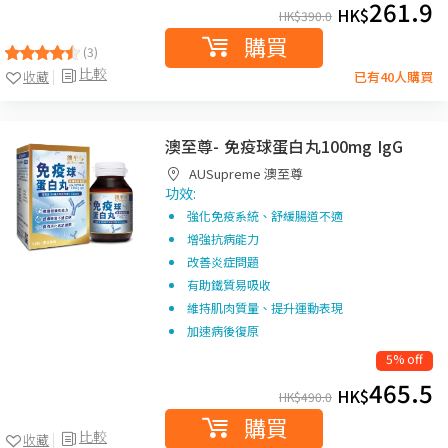
261.9
HK$
HK$
390.0
購買
(3)
比較
收藏
已有40人購買
澳至尊- 免疫球蛋白丸100mg IgG
AUSupreme 澳至尊
功效:
強化免疫系統、舒緩腸道不適
增強抗病能力
改善炎症問題
有助鐵質易吸收
維持肌肉質量、提升運動表現
加速病後復原
5% off
465.5
HK$
HK$
490.0
購買
比較
收藏