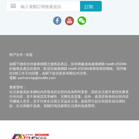
訂閱
商戶合作 / 加盟
如閣下擁有任何健康相關之服務及產品，並有興趣成為健康網購 health.ESDlife
的服務及產品供應商，歡迎與健康網購 health.ESDlife業務發展部聯絡。我們會
於2個工作天內回覆，為閣下提供更多有關合作詳情。
電郵:
partnership@esdlife.com
重要聲明：
生活易會員於本網站內所發表的全部內容為即時更新，因此生活易不會預先審查
任何內容，並不會保證其準確性、完整性及質量。此外，會員所發表的全部內容
均屬個人意見，並不代表生活易之言論及立場。如從而引起任何損失或法律糾
紛，生活易概不負責。有關詳情請參閱生活易的免責聲明。