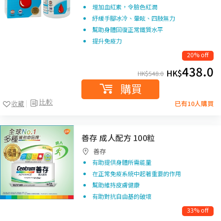
增加血紅素，令臉色紅潤
紓緩手腳冰冷、暈眩、四肢無力
幫助身體回復正常鐵質水平
提升免疫力
20% off
438.0
HK$
HK$
548.0
購買
比較
收藏
已有10人購買
善存 成人配方 100粒
善存
有助提供身體所需能量
在正常免疫系統中起著重要的作用
幫助維持皮膚健康
有助對抗自由基的破壞
33% off