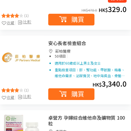
329.0
HK$
HK$
478.0
(1)
購買
比較
收藏
安心長者檢查組合
莊柏醫療
|
50項目
適用於60歲或以上男士及女士
重點檢查項目：肝、腎功能、甲狀腺、梅毒、
維他命需求、泌尿情況、地中海貧血、骨骼…
3,340.0
HK$
(1)
購買
比較
收藏
卓營方 孕婦綜合維他命及礦物質 100
粒