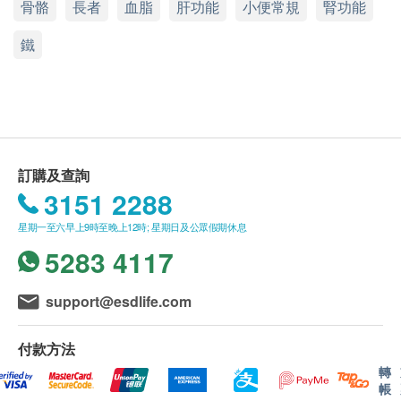
骨骼
長者
血脂
肝功能
小便常規
腎功能
總膽紅素
此項交易必須經醫生評估是否適合進行疫苗注射。
中環干諾道中30-32號莊士大廈1樓101室
丙種谷氨轉移酵素
如醫生認為不適合注射疫苗，將取消此計劃的服
鐵
顯示地圖
務，全數費用退回
（不包括新冠疫苗相關計劃）
。
腎功能
疫苗注射均由註冊醫生/醫護人員負責。
星期一、二、四至五
9:00am – 1:00pm
星期三
9:00am – 1:00pm, 3:00pm – 7:00pm(
隔星期
)
氯化物
星期六、日及公眾假期 休息
報告：
血肌酸酐
進行健康檢查後，一般情況下，需大概7-10個工作
鉀
訂購及查詢
鈉
天跟進檢查報告， 工作天不包括星期六、日及公
3151 2288
尿素
眾假期。 輪侯報告講解時間會因應不同情況 (如個
別化驗項目所需時間或客人指明特定時段) 而有所
星期一至六早上9時至晚上12時; 星期日及公眾假期休息
泌尿情況
延長
(安心注射疫苗計劃需10-14個工作天由醫生講
5283 4117
解報告)
小便常規(12項)：顏色、外觀、酸鹼度PH、比重、尿
A. 本地/海外客戶
support@esdlife.com
糖，白血球、血尿、尿酮類 等
(1) 親身領取：親身前往各診所
(2) 電話講解報告 (自取報告)
付款方法
顯微鏡檢查(9項等)：表皮細胞、紅血球、結晶體、可見
細菌 等
轉
B. 國內客戶
帳