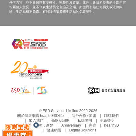
途。當閣下身體健康出現任何疾病徵兆時，應立即
平均血色素濃度
任何內容，並不會保證其準確性、完整性及質量。此外，會員所發表的全部內容
均屬個人意見，並不代表生活易之言論及立場。如從而引起任何損失或法律糾
諮詢有認可資格的醫生，作出診斷及治療。
紅血球
紛，生活易概不負責。有關詳情請參閱生活易的免責聲明。
本服務/產品由商戶提供。生活易【健康網購
白血球
中性白血球
health.ESDlife】並沒有經營或提供本服務/產品。
淋巴白血球
有關此服務/產品的錯漏或延誤，或因使用此服務/
單核白血球
產品而引致的損失、損害、受傷或法律訴訟，健康
嗜酸性白血球
網購health.ESDlife概不負責。一切有關的索償或
嗜鹼性白血球
查詢，須向提供服務之體檢中心或商戶提出。
血抹片
鐵
血型及Rh因子
報告
醫生講解報告
© ESD Services Limited 2000-2026
關於健康網購 health.ESDlife
商戶合作 / 加盟
聯絡我們
加入我們
條款及細則
私隱聲明
免責聲明
生活易旗下業務：
新婚
Anniversary
家庭
healthyD
健康網購
Digital Solutions