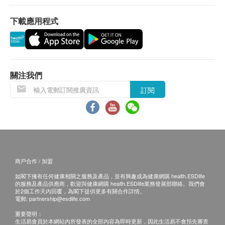
類風濕性關節炎檢驗
(1) 親身領取：親身前往檢驗中心
(2) 客人另回電聽取報告 (自取報告)
下載應用程式
類風濕關節炎因子
備註：
痛風
如果客戶已完成電話或面解服務,若再要求講解,需
尿酸
另外收取$230解析報告費。
關注我們
客戶若體檢後3個月內不提取報告，所有報告一律
骨骼
訂閱
作銷毀處理及不會存底，客戶如需額外索取報告複
鈣
印本 (體檢後3個月內)，將收取$150行政費。注
磷
意：複印本報告未必完整。
所有身體檢查並非作為醫務診斷或治療用途，如需
地中海貧血症檢查
撰寫醫生轉介信,將作額外收費$230。
如有爭議，健康網購health.ESDlife 及莊柏醫療保
紅血球沉降率
商戶合作 / 加盟
留最後決定權。
如閣下擁有任何健康相關之服務及產品，並有興趣成為健康網購 health.ESDlife
貧血檢查
的服務及產品供應商，歡迎與健康網購 health.ESDlife業務發展部聯絡。我們會
於2個工作天內回覆，為閣下提供更多有關合作詳情。
免責聲明：
電郵:
partnership@esdlife.com
平均容量
所有健康檢查/服務並非作為醫務診斷或治療用
平均血色素
重要聲明：
生活易會員於本網站內所發表的全部內容為即時更新，因此生活易不會預先審查