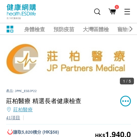
1
身體檢查
預防疫苗
大灣區體檢
寵物健
1 / 5
產品:
JPMC_ESDJP22
莊柏醫療 精選長者健康檢查
莊柏醫療
41項目
賺取5,820積分 (HK$58)
1,940.0
HK$