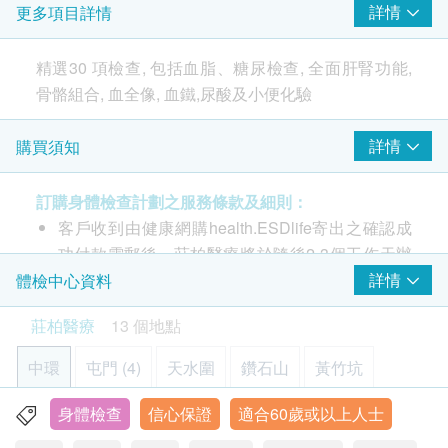
詳情
更多項目詳情
總膽固醇
高密度膽固醇
精選30 項檢查, 包括血脂、糖尿檢查, 全面肝腎功能,
低密度膽固醇
骨骼組合, 血全像, 血鐵,尿酸及小便化驗
總及高密度膽固醇比例
三酸甘油脂
詳情
購買須知
針對長者較常見糖尿病, 本組合設有糖化血色素量度過
糖尿
往2-3個月血糖平均值。額外加入類風濕關節炎因子考
訂購身體檢查計劃之服務條款及細則：
察關節炎風險及血鐵化驗關注者長者貧血問題
血葡萄糖 (空腹)
客戶收到由健康網購health.ESDlife寄出之確認成
糖化血色素
功付款電郵後，莊柏醫療將於隨後2-3個工作天辦
肝功能
公時間內，致電客戶及預約身體檢查的時間及地
詳情
體檢中心資料
點。
鹼性磷酸酶
莊柏醫療
13 個地點
本身體檢查計劃有效期為1年，客戶必須於1年內
白蛋白
(由確認付款日期起計) 接受有關檢查，客戶需提前
谷丙轉氨酵素
中環
屯門 (4)
天水圍
鑽石山
黃竹坑
1個月預約相關檢查，逾期作廢。
谷草轉氨酵素
球蛋白
身體檢查
信心保證
適合60歲或以上人士
元朗
旺角
佐敦
荃灣
上水
疫苗注射
（不包括新冠疫苗相關計劃）
：
總蛋白質