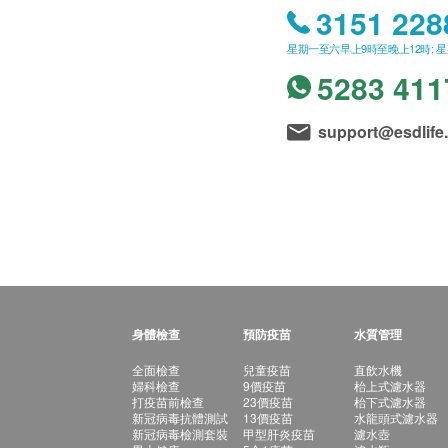
3151 228
星期一至六早上9時至晚上12時; 
5283 411
support@esdlife
身體檢查
預防疫苗
水質管理
全面檢查
兒童疫苗
直飲水機
婦科檢查
9價疫苗
枱上式濾水器
打疫苗前檢查
23價疫苗
枱下式濾水器
新冠病毒抗體測試
13價疫苗
水龍頭式濾水器
新冠病毒檢測套裝
甲型肝炎疫苗
濾水壺