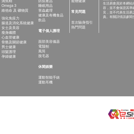
滴魚精
防疫產品
寵物健康
生活易會員於本網站
Omega 3
睡眠用品
容，並不會保證其準
維他命 及 礦物質
害蟲處理
常見問題
見，並不代表生活易
健康及有機食品
責。有關詳情請參閱
強化免疫力
飲品
首次驗身指引
腸道及消化系統健康
熱門問題
女士及美容
電子個人護理
瘦身纖體
心血管健康
面部美容儀器
骨骼及關節健康
電鬚刨
男士健康
風筒
頭髮護理
脫毛器
孕婦健康
休閑娛樂
運動智能手錶
運動耳機