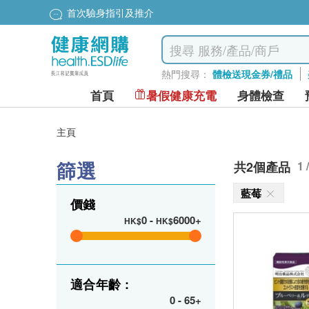
首次驗身指引及推介
熱門搜尋：
體檢送現金券/禮品
首頁
暑假健康充電
身體檢查
主頁
篩選
共2個產品
1 
藍莓
價錢
0
-
6000+
HK$
HK$
適合年齡 :
0
-
65+