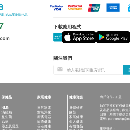
8
星期日及公眾假期休息
7
下載應用程式
.com
關注我們
保健品
家居健康
健康資訊
商戶合作 / 加盟
如閣下擁有任何健康相關
NMN
日常家電
身體檢查
及產品供應商，歡迎與健
滴雞精
空氣淨化
疫苗
回覆，為閣下提供更
益生菌
廚房電器
家居健康
電郵:
partnership@es
蟲草
寵物健康
個人健康
靈芝及雲芝
長者健康
有機食品
重要聲明：