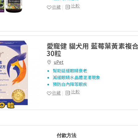
比較
收藏
愛寵健 貓犬用 藍莓葉黃素複
30粒
uPet
幫助延緩眼睛衰老
減緩眼睛水晶體混濁現象
預防白內障等眼疾
比較
收藏
付款方法