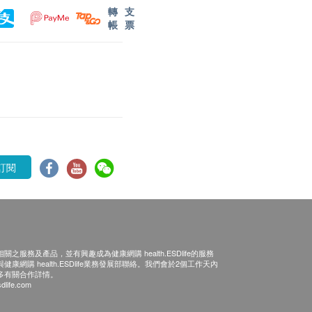
轉
支
帳
票
訂閱
之服務及產品，並有興趣成為健康網購 health.ESDlife的服務
康網購 health.ESDlife業務發展部聯絡。我們會於2個工作天內
多有關合作詳情。
dlife.com