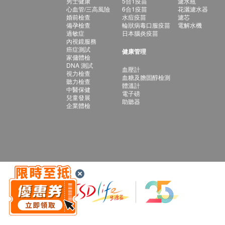
男士健康
5合1疫苗
濾水瓶
心血管/三高風險
6合1疫苗
花灑濾水器
婚前檢查
水痘疫苗
濾芯
備孕檢查
輪狀病毒口服疫苗
電解水機
過敏症
日本腦炎疫苗
內視鏡服務
癌症測試
健康管理
家傭體檢
DNA 測試
血壓計
視力檢查
血糖及膽固醇檢測
聽力檢查
體溫計
中醫保健
電子磅
兒童發展
助聽器
企業體檢