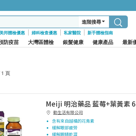
進階搜尋
美邦體檢優惠
婦科檢查優惠
私家醫院
新手體檢指南
預防疫苗
大灣區體檢
銀髮健康
健康產品
最新
/ 1 頁
Meiji 明治藥品 藍莓+葉黃素 
動生活有限公司
含有來自越橘的花青素
緩解眼部疲勞
緩解眼睛乾澀