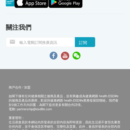
關注我們
訂閱
商戶合作 / 加盟
如閣下擁有任何健康相關之服務及產品，並有興趣成為健康網購 health.ESDlife
的服務及產品供應商，歡迎與健康網購 health.ESDlife業務發展部聯絡。我們會
於2個工作天內回覆，為閣下提供更多有關合作詳情。
電郵:
partnership@esdlife.com
重要聲明：
生活易會員於本網站內所發表的全部內容為即時更新，因此生活易不會預先審查
任何內容，並不會保證其準確性、完整性及質量。此外，會員所發表的全部內容