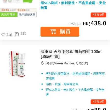
經SGS測試，無刺激性、不含重金屬、安全
無害
48% off
438.0
HK$
HK$
836.0
購買
比較
收藏
健康家 天然甲殼素 抗菌噴劑 100ml
[原廠行貨]
綠懿(Green Manner)有限公司
專利納米抑菌配方，迅速捕捉細菌、病毒等有
害物質
淨化、抗菌、除臭等功效
經SGS測試，無刺激性、不含重金屬、安全無
害
47% off
88.0