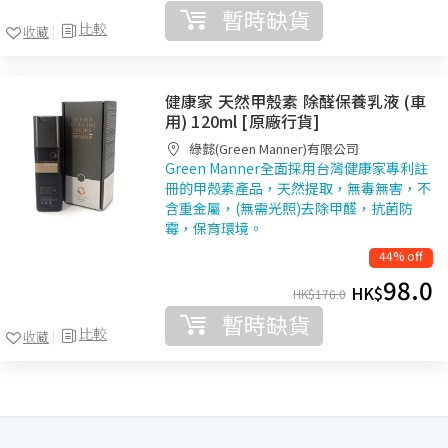
暫時缺貨
比較
收藏
健康家 天然甲殼素 除醛保養乳液 (車
用) 120ml [原廠行貨]
綠懿(Green Manner)有限公司
Green Manner全面採用台灣健康家專利註
冊的甲殼素產品，天然提取，無毒無害，不
含重金屬，(無需光照)去除甲醛，抗菌防
霉，保育環境。
44% off
98.0
HK$
HK$
176.0
暫時缺貨
比較
收藏