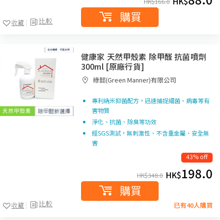
HK$
HK$
166.0
購買
比較
收藏
健康家 天然甲殼素 除甲醛 抗菌噴劑
300ml [原廠行貨]
綠懿(Green Manner)有限公司
專利納米抑菌配方，迅速捕捉細菌、病毒等有
害物質
淨化、抗菌、除臭等功效
經SGS測試，無刺激性、不含重金屬、安全無
害
43% off
198.0
HK$
HK$
348.0
購買
比較
收藏
已有40人購買