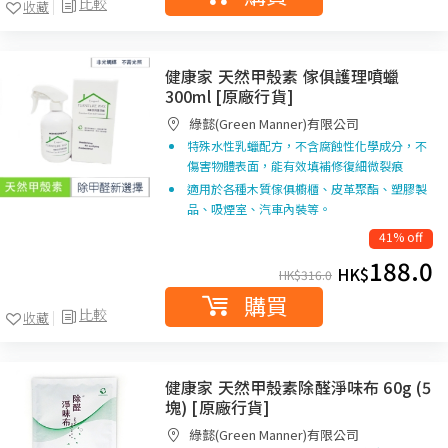
比較
收藏
健康家 天然甲殼素 傢俱護理噴蠟
300ml [原廠行貨]
綠懿(Green Manner)有限公司
特殊水性乳蠟配方，不含腐蝕性化學成分，不
傷害物體表面，能有效填補修復細微裂痕
適用於各種木質傢俱櫥櫃、皮革聚酯、塑膠製
品、吸煙室、汽車內裝等。
41% off
188.0
HK$
HK$
316.0
購買
比較
收藏
健康家 天然甲殼素除醛淨味布 60g (5
塊) [原廠行貨]
綠懿(Green Manner)有限公司