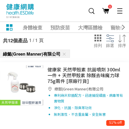
1
身體檢查
預防疫苗
大灣區體檢
寵物健
1 / 1 頁
共12個產品
排列
篩選
排序
綠懿(Green Manner)有限公司
健康家 天然甲殼素 抗菌噴劑 300ml
一件 + 天然甲殼素 除醛去味魔力球
75g兩件 [原廠行貨]
綠懿(Green Manner)有限公司
專利納米抑菌配方，迅速捕捉細菌、病毒等有
害物質
淨化、抗菌、除臭等功效
無刺激性、不含重金屬、安全無害
51% off