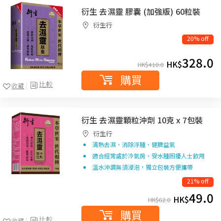
衍生 去濕靈 膠囊 (加強版) 60粒裝
衍生行
20% off
328.0
HK$
HK$
410.0
購買
比較
收藏
衍生 去濕靈顆粒沖劑 10克 x 7包裝
衍生行
清熱去濕、消除浮腫、健脾益氣
適合經常處於冷氣房、受水腫困擾人士飲用
溫水沖調無須浸泡，獨立包裝方便攜帶
21% off
49.0
HK$
HK$
62.0
購買
比較
收藏