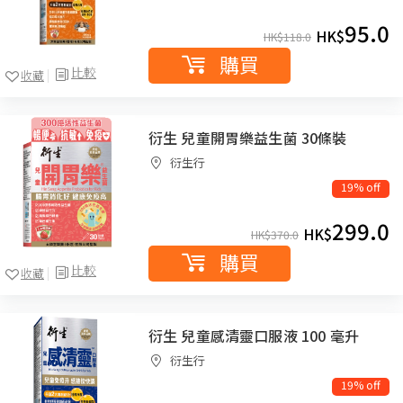
95.0
HK$
HK$
118.0
購買
比較
收藏
衍生 兒童開胃樂益生菌 30條裝
衍生行
19% off
299.0
HK$
HK$
370.0
購買
比較
收藏
衍生 兒童感清靈口服液 100 毫升
衍生行
19% off