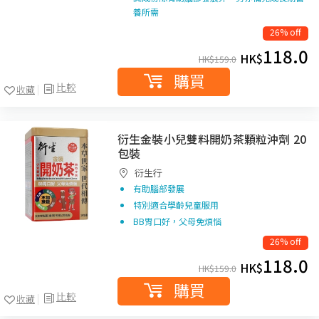
養所需
26% off
118.0
HK$
HK$
159.0
購買
比較
收藏
衍生金裝小兒雙料開奶茶顆粒沖劑 20
包裝
衍生行
有助腦部發展
特別適合學齡兒童服用
BB胃口好，父母免煩惱
26% off
118.0
HK$
HK$
159.0
購買
比較
收藏