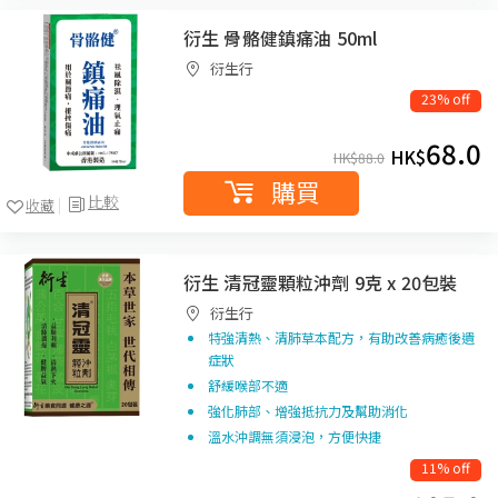
衍生 骨骼健鎮痛油 50ml
衍生行
23% off
68.0
HK$
HK$
88.0
購買
比較
收藏
衍生 清冠靈顆粒沖劑 9克 x 20包裝
衍生行
特強清熱、清肺草本配方，有助改善病癒後遺
症狀
舒緩喉部不適
強化肺部、增強抵抗力及幫助消化
溫水沖調無須浸泡，方便快捷
11% off