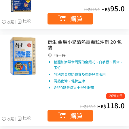
95.0
HK$
HK$
118.0
購買
比較
收藏
衍生 金裝小兒清熱靈顆粒沖劑 20 包
裝
衍生行
精選加添藥食同源的金銀花、白茅根、百合、
玉竹
特別適合戒奶轉食及學齡兒童服用
清熱化滯、健脾生津
G6PD缺乏症人士避免服用
26% off
118.0
HK$
HK$
159.0
購買
比較
收藏