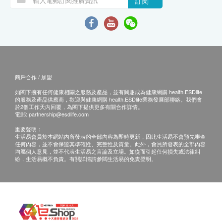
訂閱
商戶合作 / 加盟
如閣下擁有任何健康相關之服務及產品，並有興趣成為健康網購 health.ESDlife
的服務及產品供應商，歡迎與健康網購 health.ESDlife業務發展部聯絡。我們會
於2個工作天內回覆，為閣下提供更多有關合作詳情。
電郵:
partnership@esdlife.com
重要聲明：
生活易會員於本網站內所發表的全部內容為即時更新，因此生活易不會預先審查
任何內容，並不會保證其準確性、完整性及質量。此外，會員所發表的全部內容
均屬個人意見，並不代表生活易之言論及立場。如從而引起任何損失或法律糾
紛，生活易概不負責。有關詳情請參閱生活易的免責聲明。