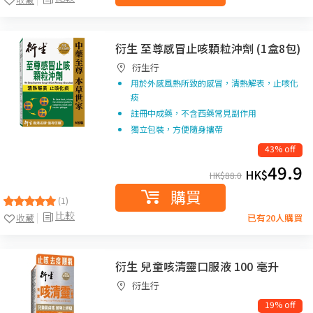
衍生 至尊感冒止咳顆粒沖劑 (1盒8包)
衍生行
用於外感風熱所致的感冒，清熱解表，止咳化
痰
註冊中成藥，不含西藥常見副作用
獨立包裝，方便隨身攜帶
43% off
49.9
HK$
HK$
88.0
購買
(1)
比較
收藏
已有20人購買
衍生 兒童咳清靈口服液 100 毫升
衍生行
19% off