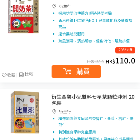
衍生行
採用坊間流傳藥方 經過時間考驗
香港連續14年銷售NO.1 兒童維他命及營養補
充品
適合嬰幼兒服用
疏風消滯、清熱解毒、促進消化、幫助排便
20% off
110.0
HK$
HK$
138.0
購買
比較
收藏
衍生金裝小兒雙料七星茶顆粒沖劑 20
包裝
衍生行
精選加添藥食同源的益智仁、桑葉、桔紅、薏
苡仁
特別適合學齡兒童服用
其成份除有助腦部發展外，另亦補充成長期營