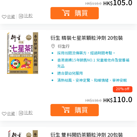
105.0
HK$
HK$
118.0
購買
比較
收藏
衍生 精裝七星茶顆粒沖劑 20包裝
衍生行
採用坊間流傳藥方，經過時間考驗。
香港連續15年銷售NO.1 兒童維他命及營養補
充品
適合嬰幼兒服用
清熱袪風、安神定驚、和緩情緒、寧神安眠
20% off
110.0
HK$
HK$
138.0
購買
比較
收藏
衍生 雙料開奶茶顆粒沖劑 20包裝