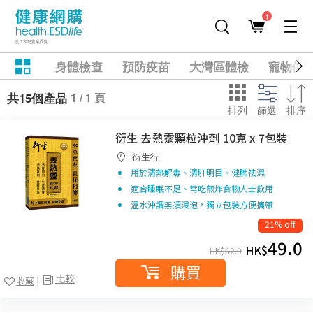
1
身體檢查
預防疫苗
大灣區體檢
寵物健
1 / 1 頁
共15個產品
排列
篩選
排序
衍生 去熱靈顆粒沖劑 10克 x 7包裝
衍生行
用於清熱解毒、清肝明目、健脾祛濕
適合睡眠不足、常吃煎炸食物人士飲用
溫水沖調無須浸泡，獨立包裝方便攜帶
21% off
49.0
HK$
HK$
62.0
購買
比較
收藏