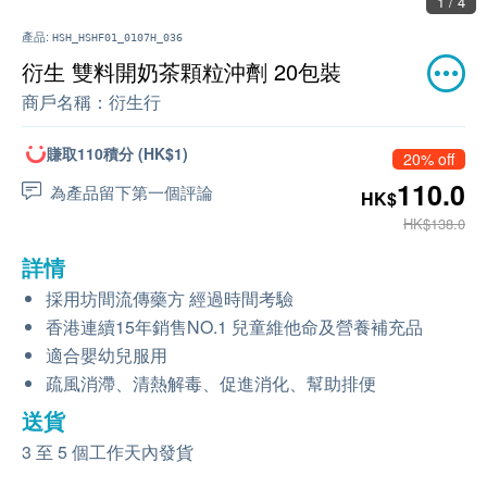
1 / 4
產品:
HSH_HSHF01_0107H_036
衍生 雙料開奶茶顆粒沖劑 20包裝
商戶名稱：
衍生行
賺取110積分 (HK$1)
20% off
110.0
為產品留下第一個評論
HK$
HK$138.0
詳情
採用坊間流傳藥方 經過時間考驗
香港連續15年銷售NO.1 兒童維他命及營養補充品
適合嬰幼兒服用
疏風消滯、清熱解毒、促進消化、幫助排便
送貨
3 至 5 個工作天內發貨