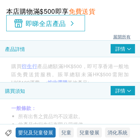
本店購物滿$500即享
免費送貨
即睇全店產品
展開所有
詳情
產品詳情
購買
衍生行
產品總額滿HK$500，即可享香港一般地
區免費送貨服務。賬單總額未滿HK$500需附加
HK$100運費。<
按此選購
其他產品>
詳情
購買須知
功能
一般條款：
BB健康成長，除飲用奶粉外，仍需吸收其他營養以壯
所有出售之貨品均不設退款。
健身體。衍生雙料開奶茶顆粒沖劑，精選藥食同源的
此產品由衍生行有限公司提供。
山藥、茯苓、麥芽、雞內金等成分。BB腸胃好，媽咪
如有任何爭議，衍生行有限公司及健康網購
嬰兒及兒童發展
兒童
兒童發展
消化系統
少煩惱。