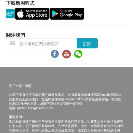
下載應用程式
應最少有9個月或以上。
注意事項
本產品含有堅果類、豆類及麩質的穀類製品。如出現
退換條款：
敏感或不適症狀，請立即停止食用及諮詢你的醫生。
當顧客收取已訂購之貨品時，有責任檢查貨品是否
此產品不能代替藥品，切勿過份服用。
關注我們
有損毀情況，一經確認簽收，恕不接受退換。
訂閱
退換產品必須包裝完整，如退換之產品有任何殘缺
或過期退回，供應商有權不受理。
如有其他損壞或遺漏查詢，顧客必須保留有效收據
正本，並於送貨後3個工作天內按下列方式聯絡健
康網購health.ESDlife客戶服務部跟進。
商戶合作 / 加盟
如閣下擁有任何健康相關之服務及產品，並有興趣成為健康網購 health.ESDlife
的服務及產品供應商，歡迎與健康網購 health.ESDlife業務發展部聯絡。我們會
於2個工作天內回覆，為閣下提供更多有關合作詳情。
電郵:
partnership@esdlife.com
重要聲明：
生活易會員於本網站內所發表的全部內容為即時更新，因此生活易不會預先審查
任何內容，並不會保證其準確性、完整性及質量。此外，會員所發表的全部內容
均屬個人意見，並不代表生活易之言論及立場。如從而引起任何損失或法律糾