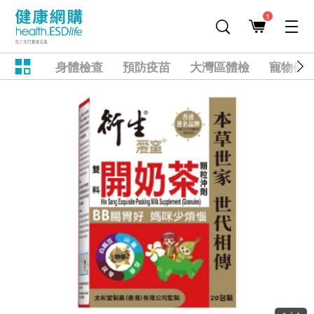
1
身體檢查
預防疫苗
大灣區體檢
寵物健