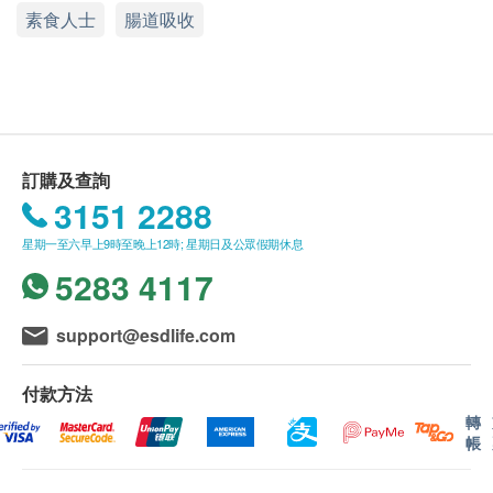
health.ESDlife保留最終決議權。
素食人士
腸道吸收
主要成份
送貨條款：
食用葡萄糖、麥芽糊精、薏苡仁提取物、赤小豆提取
購買
衍生行
產品總額滿HK$500，即可享本地免費
物、山藥提取物、茯苓提取物、麥芽提取物、白扁豆
送貨服務。賬單總額未滿HK$500需附加HK$100
提取物、葛根提取物、淡竹葉提取物、雞內金提取
運費。
物、橘皮提取物、水果萃取物、食用玉米澱粉
我們將於確定訂單後3-5個工作天內安排發貨。
訂購及查詢
不排除運送時間會因節日而有所影響。當八號烈風
用法與用量
3151 2288
訊號懸掛或黑色暴雨警告生效時，送貨服務時間將
沖調方法：每次沖調前請先洗淨雙手及容器，每包可
星期一至六早上9時至晚上12時; 星期日及公眾假期休息
會延遲。
用約150毫升溫水開調飲用，也可與奶粉、米糊、粥
5283 4117
所有訂單須視乎相關貨品的供應情況再作最後確
等日常食品搭配食用。
認。倘若健康網購health.ESDlife未能提供任何訂
support@esdlife.com
單上的貨品，健康網購health.ESDlife有權拒絕接
產地
受該訂單，並且會於送貨前透過電話或電郵通知顧
中國
付款方法
客再作安排。
轉
保存方法
帳
保用：
放置於陰涼乾爽及孩童不能觸及的地方。
貨品質量保證，於顧客收到產品當日起計，食用期