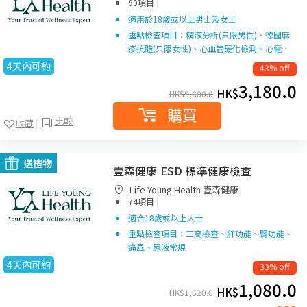
|
90項目
適用於18歲或以上男士及女士
重點檢查項目：精液分析(只限男性)、德國麻
疹抗體(只限女性)、心血管硬化檢測、心電…
4天內可約
43% off
3,180.0
HK$
HK$
5,600.0
購買
比較
收藏
送禮物
壹森健康 ESD 標準健康檢查
Life Young Health 壹森健康
|
74項目
適合18歲或以上人士
重點檢查項目：三高檢查、肝功能、腎功能、
痛風、尿液常規
4天內可約
33% off
1,080.0
HK$
HK$
1,620.0