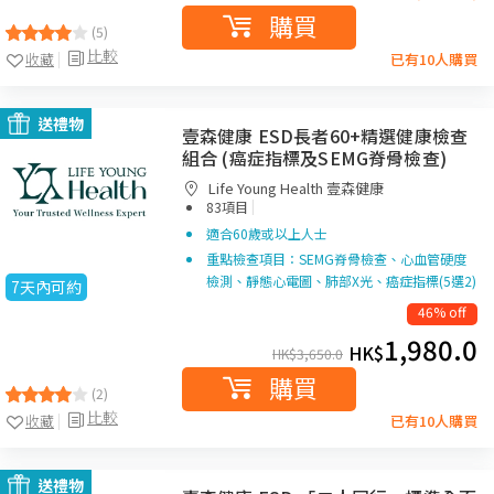
購買
(5)
比較
收藏
已有10人購買
送禮物
壹森健康 ESD長者60+精選健康檢查
組合 (癌症指標及SEMG脊骨檢查)
Life Young Health 壹森健康
|
83項目
適合60歲或以上人士
重點檢查項目：SEMG脊骨檢查、心血管硬度
檢測、靜態心電圖、肺部X光、癌症指標(5選2)
7天內可約
46% off
1,980.0
HK$
HK$
3,650.0
購買
(2)
比較
收藏
已有10人購買
送禮物