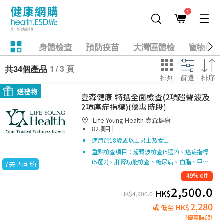
1
身體檢查
預防疫苗
大灣區體檢
寵物健
1 / 3 頁
共34個產品
排列
篩選
排序
送禮物
壹森健康 特選全面檢查(2項超聲波及
2項癌症指標)(優惠時段)
Life Young Health 壹森健康
|
82項目
適用於18歲或以上男士及女士
重點檢查項目：超聲波檢查(5選2)、癌症指標
(5選2)、肝腎功能檢查、糖尿病、血脂、甲…
7天內可約
49% off
2,500.0
HK$
HK$
4,900.0
2,280
或 低至 HK$
(優惠時段)