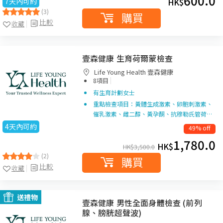
600.0
7天內可約
HK$
(3)
購買
比較
收藏
壹森健康 生育荷爾蒙檢查
Life Young Health 壹森健康
|
8項目
有生育計劃女士
重點檢查項目：黃體生成激素、卵胞刺激素、
催乳激素、雌二醇、黃孕酮、抗穆勒氏管荷…
4天內可約
49% off
1,780.0
HK$
HK$
3,500.0
(2)
購買
比較
收藏
送禮物
壹森健康 男性全面身體檢查 (前列
腺、膀胱超聲波)