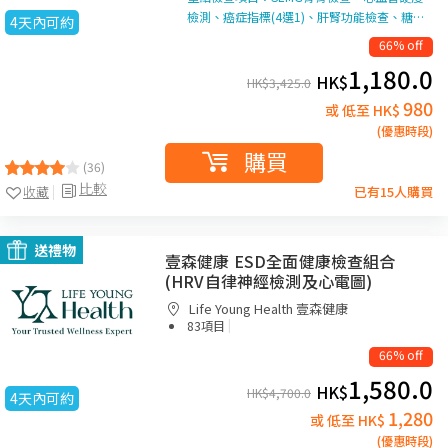
檢測、癌症指標(4選1)、肝腎功能檢查、糖…
4天內可約
66% off
1,180.0
HK$
HK$
3,425.0
980
或 低至 HK$
(優惠時段)
購買
(36)
比較
收藏
已有15人購買
送禮物
壹森健康 ESD全面健康檢查組合
(HRV自律神經檢測及心電圖)
Life Young Health 壹森健康
|
83項目
66% off
1,580.0
HK$
HK$
4,700.0
4天內可約
1,280
或 低至 HK$
(優惠時段)