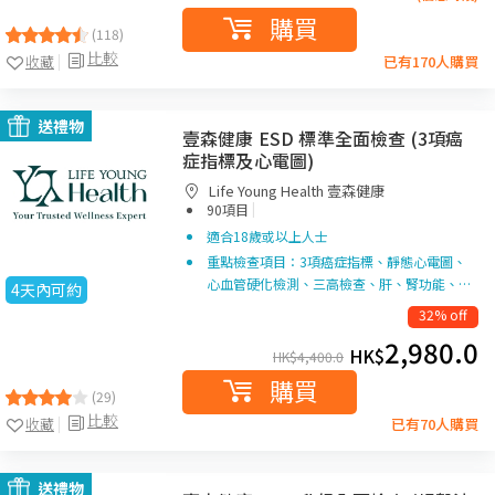
購買
(118)
比較
收藏
已有170人購買
送禮物
壹森健康 ESD 標準全面檢查 (3項癌
症指標及心電圖)
Life Young Health 壹森健康
|
90項目
適合18歲或以上人士
重點檢查項目：3項癌症指標、靜態心電圖、
心血管硬化檢測、三高檢查、肝、腎功能、…
4天內可約
32% off
2,980.0
HK$
HK$
4,400.0
購買
(29)
比較
收藏
已有70人購買
送禮物