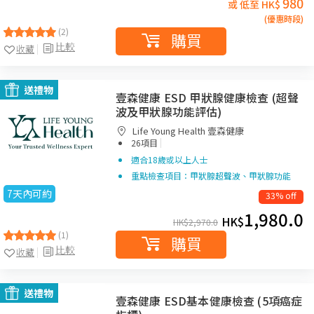
980
或 低至 HK$
(優惠時段)
(2)
購買
比較
收藏
送禮物
壹森健康 ESD 甲狀腺健康檢查 (超聲
波及甲狀腺功能評估)
Life Young Health 壹森健康
|
26項目
適合18歲或以上人士
重點檢查項目：甲狀腺超聲波、甲狀腺功能
7天內可約
33% off
1,980.0
HK$
HK$
2,970.0
(1)
購買
比較
收藏
送禮物
壹森健康 ESD基本健康檢查 (5項癌症