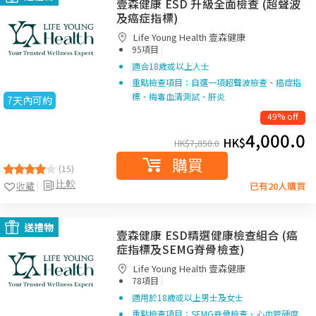
壹森健康 ESD 升級全面檢查 (超聲波
及癌症指標)
Life Young Health 壹森健康
|
95項目
適合18歲或以上人士
重點檢查項目：自選一項超聲波檢查、癌症指
標、梅毒血清測試、肝炎
7天內可約
49% off
4,000.0
HK$
HK$
7,850.0
購買
(15)
比較
收藏
已有20人購買
送禮物
壹森健康 ESD精選健康檢查組合 (癌
症指標及SEMG脊骨檢查)
Life Young Health 壹森健康
|
78項目
適用於18歲或以上男士及女士
重點檢查項目：SEMG脊骨檢查、心血管硬度