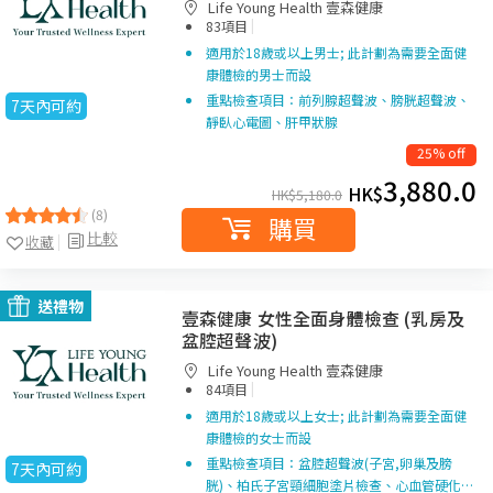
Life Young Health 壹森健康
|
83項目
適用於18歲或以上男士; 此計劃為需要全面健
康體檢的男士而設
重點檢查項目：前列腺超聲波、膀胱超聲波、
7天內可約
靜臥心電圖、肝甲狀腺
25% off
3,880.0
HK$
HK$
5,180.0
(8)
購買
比較
收藏
送禮物
壹森健康 女性全面身體檢查 (乳房及
盆腔超聲波)
Life Young Health 壹森健康
|
84項目
適用於18歲或以上女士; 此計劃為需要全面健
康體檢的女士而設
重點檢查項目：盆腔超聲波(子宮,卵巢及膀
7天內可約
胱)、柏氏子宮頸細胞塗片檢查、心血管硬化…