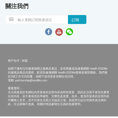
關注我們
訂閱
商戶合作 / 加盟
如閣下擁有任何健康相關之服務及產品，並有興趣成為健康網購 health.ESDlife
的服務及產品供應商，歡迎與健康網購 health.ESDlife業務發展部聯絡。我們會
於2個工作天內回覆，為閣下提供更多有關合作詳情。
電郵:
partnership@esdlife.com
重要聲明：
生活易會員於本網站內所發表的全部內容為即時更新，因此生活易不會預先審查
任何內容，並不會保證其準確性、完整性及質量。此外，會員所發表的全部內容
均屬個人意見，並不代表生活易之言論及立場。如從而引起任何損失或法律糾
紛，生活易概不負責。有關詳情請參閱生活易的免責聲明。