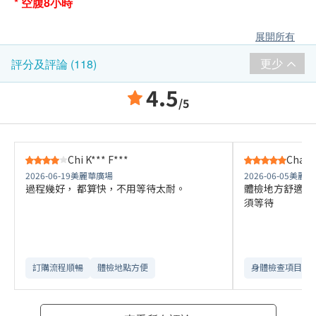
* 空腹8小時
展開所有
更少
評分及評論 (118)
4.5
/5
Chi K*** F***
Chan 
2026-06-19
美麗華廣場
2026-06-05
美麗華
過程幾好， 都算快，不用等待太耐。
體檢地方舒適 
須等待
訂購流程順暢
體檢地點方便
身體檢查項目全