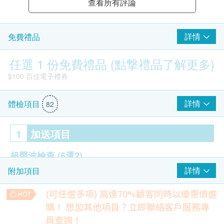
查看所有評論
詳情
免費禮品
任選 1 份免費禮品 (點撃禮品了解更多)
$100 百佳電子禮券
詳情
體檢項目
82
1
加送項目
超聲波檢查
(6選2)
詳情
附加項目
甲狀腺超聲波
乳房超聲波 - 只限女士
(可任選多項) 高達70%顧客同時以優惠價選
盆腔 (子宮, 卵巢及膀胱) 超聲波 - 只限女士
購！
想加其他項目？立即聯絡客戶服務專
上腹超聲波 (肝, 膽, 脾, 胰, 腎及主動脈)
員查詢！
$300 hutchgo.com 旅遊禮券