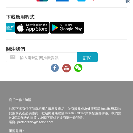
帳
內臟脂肪
身體檢查計劃只適用於18歲或以上人士。
基礎代謝率
下載應用程式
骨骼肌
有效期
體重控制
身體檢查計劃有效期為12個月，客戶必須於12個月內
腰臀比
(由確認付款日期起計) 接受有關服務，逾期作廢。
肥胖診斷
關注我們
基礎代謝卡路里
報告
訂閱
進行健康檢查後，一般情況下，需大概7-14個工作天
血脂
跟進檢查報告， 工作天不包括星期六、日及公眾假
三酸甘油脂
期。(指定性傳染病檢查計劃的報告時間，請參考其產
膽固醇/高密度膽固醇比率
品頁面)
總膽固醇
親身領取：親身前往檢驗中心
高密度膽固醇
地點：尖沙咀美麗華A座1008室
商戶合作 / 加盟
低密度膽固醇
如閣下擁有任何健康相關之服務及產品，並有興趣成為健康網購 health.ESDlife
的服務及產品供應商，歡迎與健康網購 health.ESDlife業務發展部聯絡。我們會
醫生講解報告時間:
糖尿
於2個工作天內回覆，為閣下提供更多有關合作詳情。
星期二及四 09:00-13:00 , 星期六 09:00-13:00
電郵:
partnership@esdlife.com
糖化血紅素
星期一，三，五15:00-18:00
重要聲明：