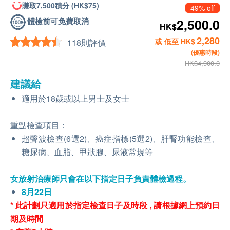
賺取7,500積分 (HK$75)
49% off
體檢前可免費取消
2,500.0
HK$
2,280
或 低至 HK$
118則評價
(優惠時段)
HK$4,900.0
建議給
適用於18歲或以上男士及女士
重點檢查項目：
超聲波檢查(6選2)、癌症指標(5選2)、肝腎功能檢查、
糖尿病、血脂、甲狀腺、尿液常規等
女放射治療師只會在以下指定日子負責體檢過程。
8月22日
* 此計劃只適用於指定檢查日子及時段 , 請根據網上預約日
期及時間