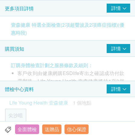
前列腺超聲波- 只限男士
靜態心電圖
詳情
更多項目詳情
膀胱超聲波- 只限男士
觀察心臟在休息狀態是否有異常，如心律不正、心房心室肥大
或心肌缺氧等
癌症指標
(5選2)
壹森健康 特選全面檢查(2項超聲波及2項癌症指標)(優
40% off
300.0
惠時段)
CEA 癌胚抗原(大腸癌）
HK$
HK$500
病毒抗體EBV (鼻咽癌)
柏氏子宮頸細胞抹片檢查
檢查內容包括：
AFP 甲種胚胎蛋白（肝癌）
詳情
購買須知
除可檢查子宮頸癌前期病變外，亦可知是否有其他婦科隱患
促甲狀腺激素
超聲波檢查(6選2)、癌症指標(5選2)、肝腎功能檢查、
(只限有性經驗女性)
幽門螺旋桿菌抗體 IgG
糖尿病、血脂、甲狀腺、尿液常規等
訂購身體檢查計劃之服務條款及細則：
33% off
客戶收到由健康網購ESDlife寄出之確認成功付款
400.0
HK$
HK$600
電郵後，Life Young Health 壹森健康將於1至3個
2
重點項目
$100 AEON 禮券
工作天內致電客戶預約身體檢查的時間及地點（預
詳情
體檢中心資料
胸肺X光
血管硬度檢查
檢測不正常的陰影，如肺結核、肺炎或腫瘤等。
約或查詢：2523 8308）。
重點項目
(需另約日子進行)
Life Young Health 壹森健康
1 個地點
客戶必須於預約當天出示身份證及出示訂購確認信
中心動脈硬化程度指標
22% off
以確認身份。
尖沙咀
上臂動脈硬化程度指標
350.0
HK$
HK$450
訂購一經確認，不設退款。
進行身體檢查後，一般情況下，可於14個工作天內
全面體檢
送贈品
信心保證
九龍尖沙咀彌敦道132號美麗華廣場A座10樓1008室
幽門螺旋菌吹氣測試
3
基本項目