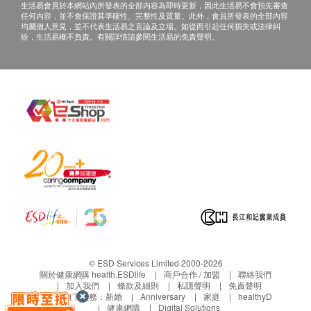
空腹血糖
生活易會員於本網站內所發表的全部內容為即時更新，因此生活易不會預先審查
任何內容，並不會保證其準確性、完整性及質量。此外，會員所發表的全部內容
均屬個人意見，並不代表生活易之言論及立場。如從而引起任何損失或法律糾
備註
肝功能
紛，生活易概不負責。有關詳情請參閱生活易的免責聲明。
客戶若體檢後3個月內不提取報告，所有報告一律
總膽紅素
作銷毀處理及不會存底，額外索取報告複印需付行
總蛋白質
政費(另議)。
白蛋白
所有身體檢查並非作為醫務診斷或治療用途，如報
球蛋白
告有異常而需要醫生寫轉介信, 不需要收取額外費
白蛋白及球蛋白比率
用。
谷草轉氨酶
如個別人士有特別醫療需求，會保留按情況徵收額
谷丙轉氨酶
外費用的權利。
丙種谷氨基轉移酵素
柏氏抹片檢查適合有性經驗女士使用。
鹼性磷酸酶
經期期間不能進行柏氏抹片檢查及大小便化驗。
腎功能
如客人未能在體檢當日完成所有項目，例如大小便
化驗，需在１個月內補交。
血肌酸酐
© ESD Services Limited 2000-2026
尿素
關於健康網購 health.ESDlife
商戶合作 / 加盟
聯絡我們
免責聲明：
加入我們
條款及細則
私隱聲明
免責聲明
鈉
生活易旗下業務：
新婚
Anniversary
家庭
healthyD
所有健康檢查/服務並非作為醫務診斷或治療用
鉀
健康網購
Digital Solutions