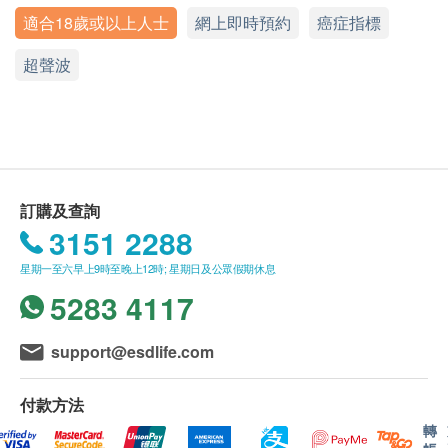
獲得驗身報告。醫護人員會致電客人預約時間聽取
22% off
適合18歲或以上人士
星期一至六︰9:00a.m - 19:00p.m
網上即時預約
癌症指標
報告。
840.0
基本健康評估
HK$
星期日及公眾假期︰休息
HK$1,080
所有自選項目一經電話確認預約後，項目不得作出
超聲波
更改。
脈搏率
乳房造影 (雙邊)
(只適合40歲以上女士) 可檢測腫瘤、硬塊或鈣化物等乳房問
病歷及健康問卷調查
附加項目檢驗者必須跟計劃檢驗者為同一人。
題。
收縮壓
客戶進行服務前，應清楚並同意本公司所安排之服
(需另約日子進行)
舒張壓
務及內容。
32% off
身體質量指數
壹森健康(Life Young Health)保留隨時更改或終止
1,500.0
HK$
HK$2,200
身高
訂購及查詢
此服務的權利，恕不另行通知。
體重
3151 2288
如有任何爭議，健康網購health.ESDlife 及壹森健
人類乳頭狀瘤病毒基因檢查
肥胖分析
子宮頸癌專門測試
康醫療有限公司 (Life Young Healthcare Limited)
星期一至六早上9時至晚上12時; 星期日及公眾假期休息
保留最終決定權。
28% off
身體組合
5283 4117
650.0
HK$
HK$900
體脂肪百分比
使用長者醫療券
support@esdlife.com
蛋白質
如希望使用長者醫療券進行支付，請在訂購前先聯絡
身體水分總量
健康網購，以便我們為您做出相應的安排。
付款方法
無機鹽
轉
體脂肪量
年齡