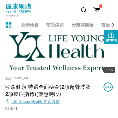
1
身體檢查
預防疫苗
大灣區體檢
寵物健
送禮物
1 / 6
產品:
LYHESD_006
壹森健康 特選全面檢查(2項超聲波及
2項癌症指標)(優惠時段)
Life Young Health 壹森健康
82項目