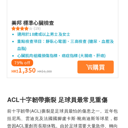
美邦 標準心臟檢查
(19)
適用於18歲或以上男士及女士
重點檢查項目：靜臥心電圖、三高檢查 (糖尿、血壓及
血脂)
心臟肌肉組織損傷指標、癌症指標 (大腸癌、肝癌)
79% off
購買
1,350
HK$
HK$6,300
ACL十字韌帶撕裂 足球員最常見重傷
前十字韌帶(ACL)撕裂是足球員最怕的傷患之一。近年包
括尼馬、雲迪克及法國國腳盧卡斯‧靴南迪斯等球星，都
曾因ACL重創而長期休戰。由於足球需要大量急停、轉向