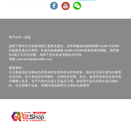
商戶合作 / 加盟
如閣下擁有任何健康相關之服務及產品，並有興趣成為健康網購 health.ESDlife
的服務及產品供應商，歡迎與健康網購 health.ESDlife業務發展部聯絡。我們會
於2個工作天內回覆，為閣下提供更多有關合作詳情。
電郵:
partnership@esdlife.com
重要聲明：
生活易會員於本網站內所發表的全部內容為即時更新，因此生活易不會預先審查
任何內容，並不會保證其準確性、完整性及質量。此外，會員所發表的全部內容
均屬個人意見，並不代表生活易之言論及立場。如從而引起任何損失或法律糾
紛，生活易概不負責。有關詳情請參閱生活易的免責聲明。