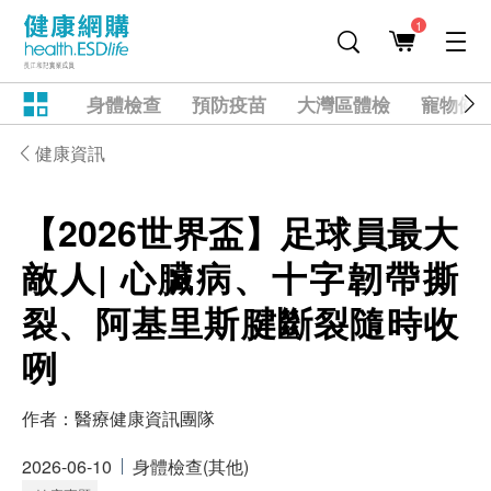
1
身體檢查
預防疫苗
大灣區體檢
寵物健
健康資訊
【2026世界盃】足球員最大
敵人| 心臟病、十字韌帶撕
裂、阿基里斯腱斷裂隨時收
咧
作者：
醫療健康資訊團隊
2026-06-10
身體檢查(其他)