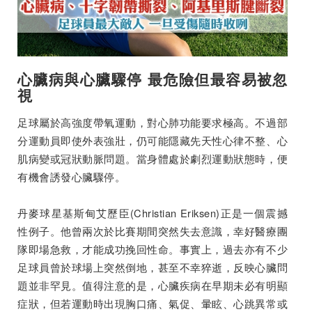
心臟病與心臟驟停 最危險但最容易被忽
視
足球屬於高強度帶氧運動，對心肺功能要求極高。不過部
分運動員即使外表強壯，仍可能隱藏先天性心律不整、心
肌病變或冠狀動脈問題。當身體處於劇烈運動狀態時，便
有機會誘發心臟驟停。
丹麥球星基斯甸艾歷臣(Christian Eriksen)正是一個震撼
性例子。他曾兩次於比賽期間突然失去意識，幸好醫療團
隊即場急救，才能成功挽回性命。事實上，過去亦有不少
足球員曾於球場上突然倒地，甚至不幸猝逝，反映心臟問
題並非罕見。值得注意的是，心臟疾病在早期未必有明顯
症狀，但若運動時出現胸口痛、氣促、暈眩、心跳異常或