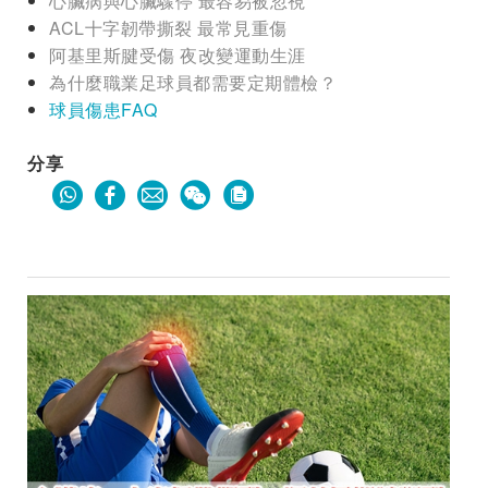
心臟病與心臟驟停 最容易被忽視
ACL十字韌帶撕裂 最常見重傷
阿基里斯腱受傷 夜改變運動生涯
為什麼職業足球員都需要定期體檢？
球員傷患FAQ
分享