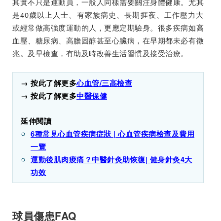
其實不只是運動員，一般人同樣需要關注身體健康。尤其
是40歲以上人士、有家族病史、長期捱夜、工作壓力大
或經常做高強度運動的人，更應定期驗身。很多疾病如高
血壓、糖尿病、高膽固醇甚至心臟病，在早期都未必有徵
兆。及早檢查，有助及時改善生活習慣及接受治療。
→ 按此了解更多
心血管/三高檢查
→ 按此了解更多
中醫保健
延伸閱讀
6種常見心血管疾病症狀 | 心血管疾病檢查及費用
一覽
運動後肌肉痠痛？中醫針灸助恢復| 健身針灸4大
功效
球員傷患FAQ