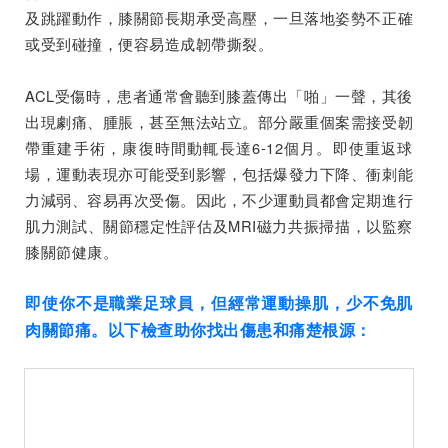
及跳躍動作，膝關節長期承受高壓，一旦落地姿勢不正確
或受到碰撞，便容易造成韌帶撕裂。
ACL受傷時，患者通常會聽到膝蓋傳出「啪」一聲，其後
出現劇痛、腫脹，甚至無法站立。部分嚴重個案需接受韌
帶重建手術，康復時間動輒長達6-12個月。即使重返球
場，運動表現亦可能受到影響，包括爆發力下降、衝刺能
力減弱、容易再次受傷。因此，不少運動員都會定期進行
肌力測試、關節穩定性評估及MRI磁力共振掃描，以監察
膝關節健康。
即使你不是職業足球員，但經常運動操肌，少不免肌
肉關節痛。以下檢查助你找出傷患和痛楚根源：