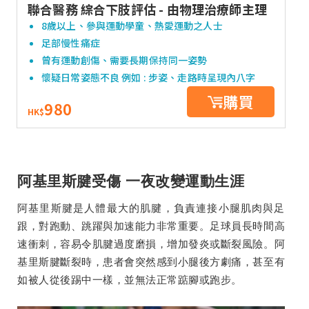
聯合醫務 綜合下肢評估 - 由物理治療師主理
8歲以上、參與運動學童、熱愛運動之人士
足部慢性痛症
曾有運動創傷、需要長期保持同一姿勢
懷疑日常姿態不良 例如 : 步姿、走路時呈現內八字
購買
980
HK$
阿基里斯腱受傷 一夜改變運動生涯
阿基里斯腱是人體最大的肌腱，負責連接小腿肌肉與足
跟，對跑動、跳躍與加速能力非常重要。足球員長時間高
速衝刺，容易令肌腱過度磨損，增加發炎或斷裂風險。阿
基里斯腱斷裂時，患者會突然感到小腿後方劇痛，甚至有
如被人從後踢中一樣，並無法正常踮腳或跑步。