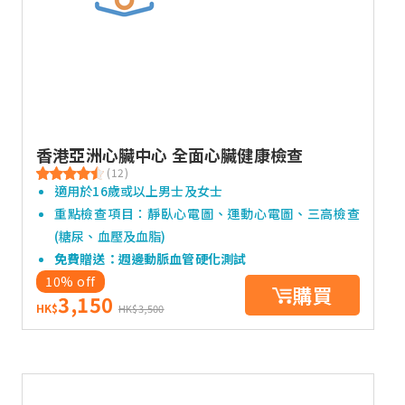
香港亞洲心臟中心 全面心臟健康檢查
(12)
適用於16歲或以上男士及女士
重點檢查項目：靜臥心電圖、運動心電圖、三高檢查
(糖尿、血壓及血脂)
免費贈送：週邊動脈血管硬化測試
10% off
購買
3,150
HK$
HK$3,500