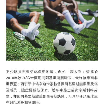
不少球員亦曾受此傷患困擾，例如「萬人迷」碧咸於
2010年效力AC米蘭期間阿基里斯腱斷裂，最終無緣南非
世界盃；西班牙中場辛迪卡索拉曾因阿基里斯腱嚴重受傷
及感染，險些要截肢保命。近年車路士後衛韋斯利科芬
拿，亦因阿基里斯腱重創而長期缺陣，可見即使頂級球星
亦難以避免相關風險。