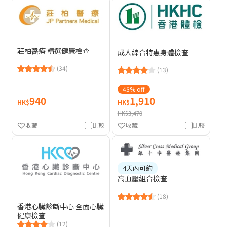
莊柏醫療 精選健康檢查
成人綜合特惠身體檢查
(34)
(13)
45% off
940
1,910
HK$
HK$
HK$3,470
收藏
比較
收藏
比較
4天內可約
高血壓組合檢查
(18)
香港心臟診斷中心 全面心臟
健康檢查
(12)