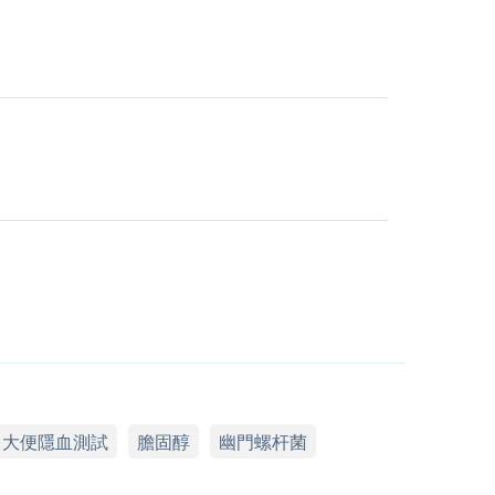
大便隱血測試
膽固醇
幽門螺杆菌