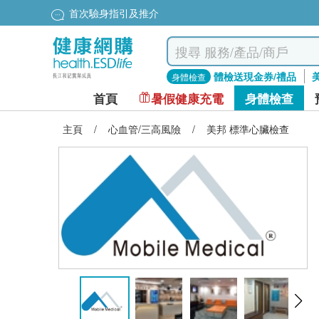
首次驗身指引及推介
體檢送現金券/禮品
身體檢查
首頁
暑假健康充電
身體檢查
主頁
/
心血管/三高風險
/
美邦 標準心臟檢查