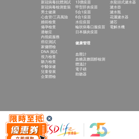
新冠病毒抗體測試
13價疫苗
水龍頭式濾水器
新冠病毒檢測套裝
甲型肝炎疫苗
濾水壺
男士健康
5合1疫苗
濾水瓶
心血管/三高風險
6合1疫苗
花灑濾水器
婚前檢查
水痘疫苗
濾芯
備孕檢查
輪狀病毒口服疫苗
電解水機
過敏症
日本腦炎疫苗
內視鏡服務
癌症測試
健康管理
家傭體檢
DNA 測試
血壓計
視力檢查
血糖及膽固醇檢測
聽力檢查
體溫計
中醫保健
電子磅
兒童發展
助聽器
企業體檢