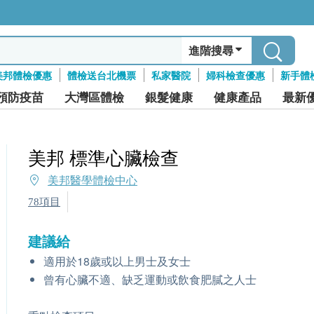
進階搜尋
美邦體檢優惠
體檢送台北機票
私家醫院
婦科檢查優惠
新手體
預防疫苗
大灣區體檢
銀髮健康
健康產品
最新
美邦 標準心臟檢查
美邦醫學體檢中心
78項目
建議給
適用於18歲或以上男士及女士
曾有心臟不適、缺乏運動或飲食肥膩之人士