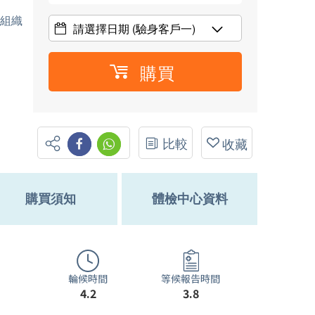
肉組織
請選擇日期
(驗身客戶一)
購買
比較
收藏
購買須知
體檢中心資料
輪候時間
等候報告時間
4.2
3.8