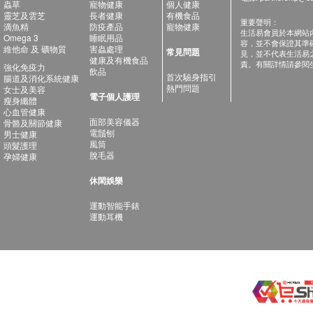
蟲草
寵物健康
個人健康
靈芝及雲芝
長者健康
有機食品
重要聲明：
滴魚精
防疫產品
寵物健康
生活易會員於本網站
Omega 3
睡眠用品
容，並不會保證其準
維他命 及 礦物質
害蟲處理
常見問題
見，並不代表生活易
健康及有機食品
責。有關詳情請參閱
強化免疫力
飲品
首次驗身指引
腸道及消化系統健康
熱門問題
女士及美容
電子個人護理
瘦身纖體
心血管健康
面部美容儀器
骨骼及關節健康
電鬚刨
男士健康
風筒
頭髮護理
脫毛器
孕婦健康
休閑娛樂
運動智能手錶
運動耳機