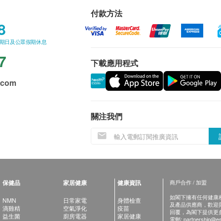
付款方法
8
星期日及公眾假期休息
7
下載應用程式
.com
關注我們
保健品
家居健康
健康資訊
商戶合作 / 加盟
如閣下擁有任何健康相關
NMN
日常家電
身體檢查
及產品供應商，歡迎與健
滴雞精
空氣淨化
疫苗
回覆，為閣下提供更
益生菌
廚房電器
家居健康
電郵:
partnership@es