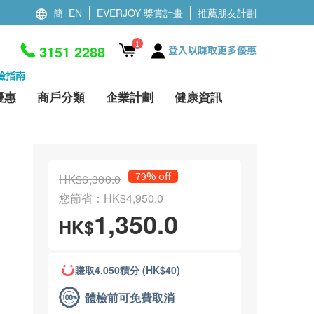
簡
EN
EVERJOY 獎賞計畫
推薦朋友計劃
1
3151 2288
登入以賺取更多優惠
檢指南
優惠
商戶分類
企業計劃
健康資訊
79% off
HK$6,300.0
您節省：HK$4,950.0
1,350.0
HK$
賺取4,050積分 (HK$40)
體檢前可免費取消