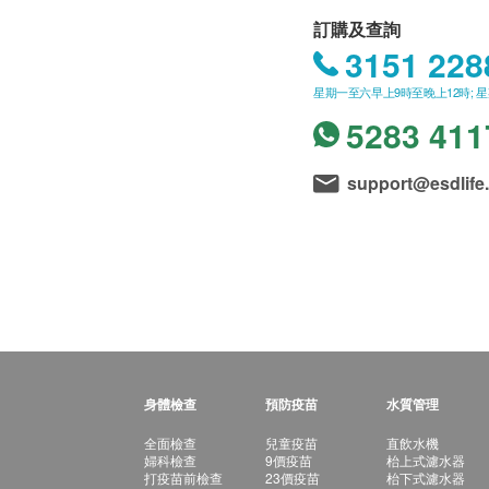
訂購及查詢
3151 228
星期一至六早上9時至晚上12時; 
5283 411
support@esdlife
身體檢查
預防疫苗
水質管理
全面檢查
兒童疫苗
直飲水機
婦科檢查
9價疫苗
枱上式濾水器
打疫苗前檢查
23價疫苗
枱下式濾水器