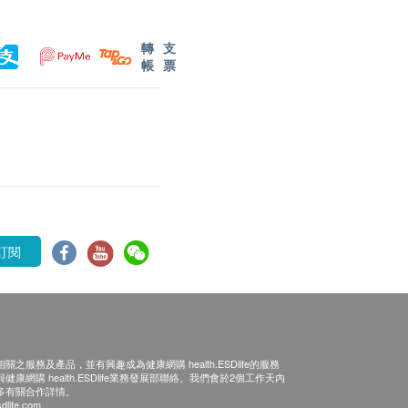
轉
支
帳
票
訂閱
之服務及產品，並有興趣成為健康網購 health.ESDlife的服務
康網購 health.ESDlife業務發展部聯絡。我們會於2個工作天內
多有關合作詳情。
dlife.com