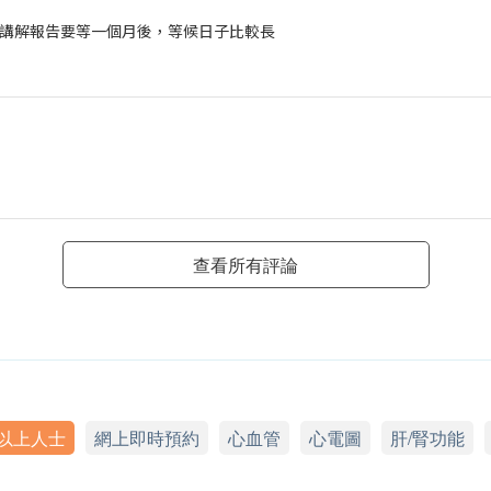
講解報告要等一個月後，等候日子比較長
查看所有評論
或以上人士
網上即時預約
心血管
心電圖
肝/腎功能