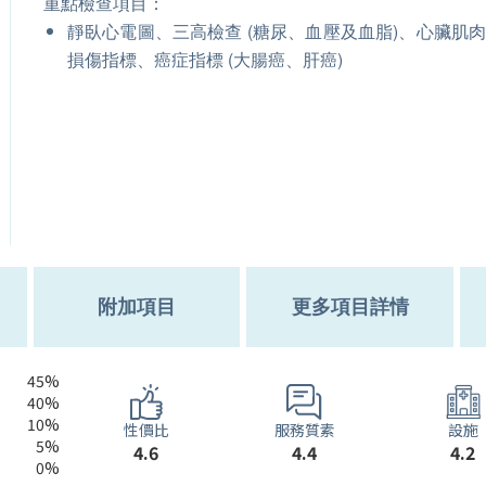
重點檢查項目：
靜臥心電圖、三高檢查 (糖尿、血壓及血脂)、心臟肌
損傷指標、癌症指標 (大腸癌、肝癌)
附加項目
更多項目詳情
45%
40%
10%
服務質素
性價比
設施
5%
4.4
4.6
4.2
0%