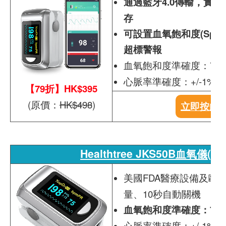
通過藍牙4.0傳輸，實
存
可設置血氧飽和度(SpO2
超標警報
血氧飽和度準確度：70%-10
心脈率準確度：+/-1%或+/
【79折】HK$395
(原價：
HK$498
)
立即按此
Healthtree JKS50B血氧儀(
美國FDA醫療設備及歐盟
量、10秒自動關機
血氧飽和度準確度：70%-10
心脈率準確度：+/-1%或+/