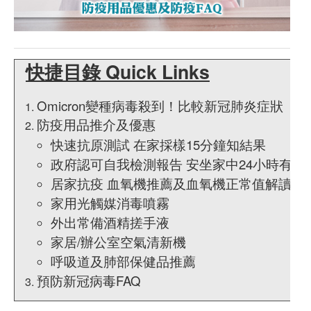
快捷目錄 Quick Links
Omicron變種病毒殺到！比較新冠肺炎症狀
防疫用品推介及優惠
快速抗原測試 在家採樣15分鐘知結果
政府認可自我檢測報告 安坐家中24小時有結
居家抗疫 血氧機推薦及血氧機正常值解讀
家用光觸媒消毒噴霧
外出常備酒精搓手液
家居/辦公室空氣清新機
呼吸道及肺部保健品推薦
預防新冠病毒FAQ