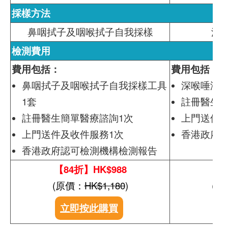
採樣方法
鼻咽拭子及咽喉拭子自我採樣
深
檢測費用
費用包括：
費用包括：
鼻咽拭子及咽喉拭子自我採樣工具
深喉唾液自
1套
註冊醫生簡
註冊醫生簡單醫療諮詢1次
上門送件及
上門送件及收件服務1次
香港政府
香港政府認可檢測機構檢測報告
【84折】HK$988
【8
(原價：
HK$1,180
)
(原
立即按此購買