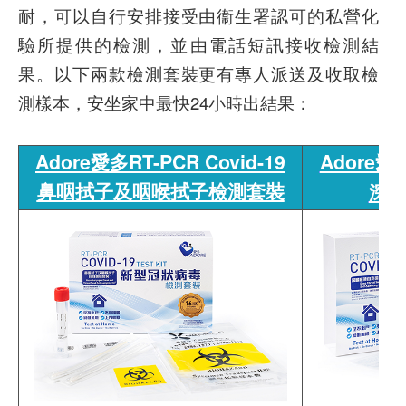
耐，可以自行安排接受由衞生署認可的私營化
驗所提供的檢測，並由電話短訊接收檢測結
果。以下兩款檢測套裝更有專人派送及收取檢
測樣本，安坐家中最快24小時出結果：
Adore愛多RT-PCR Covid-19
Adore愛多
鼻咽拭子及咽喉拭子檢測套裝
深