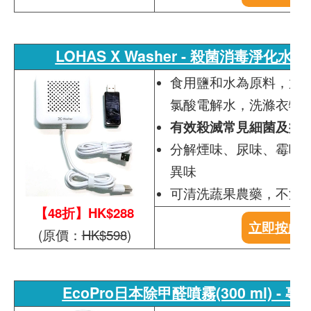
LOHAS X Washer - 殺菌消毒淨化
食用鹽和水為原料，放入
氯酸電解水，洗滌衣物
有效殺滅常見細菌及病
分解煙味、尿味、霉味
異味
可清洗蔬果農藥，不污
【48折】HK$288
立即按此
(原價：
HK$598
)
EcoPro日本除甲醛噴霧(300 ml) -
專利