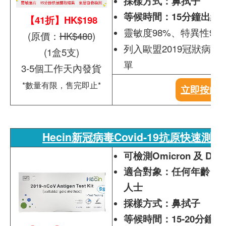
採樣方式：鼻拭子
等候時間：15分鐘出結
【41折】HK$198
靈敏度98%、特異性99
(原價：
HK$480
)
列入歐盟2019冠狀病
(1盒5支)
單
3-5個工作天內發貨
*數量有限，售完即止*
立即按此
Hecin新冠病毒Covid-19抗原快速測試
可檢測Omicron 及 De
適合對象：任何年齡、
人士
採樣方式：鼻拭子
等候時間：15-20分鐘