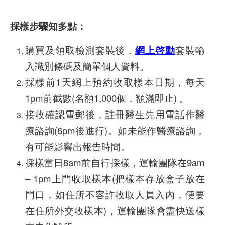
採樣步驟知多點：
購買及領取檢測套裝後，
網上啓動
套裝輸
入識別條碼及簡單個人資料。
採樣前1天網上預約收取樣本日期，每天
1pm前截數(名額1,000個，額滿即止) 。
接收確認電郵後，註冊醫生先用電話作醫
療諮詢(6pm後進行)。如未能作醫療諮詢，
有可能影響出報告時間。
採樣當日8am前自行採樣，運輸團隊在9am
– 1pm上門收取樣本(把樣本存放盒子放在
門口，如住所不容許收取人員入內，便要
在住所外交收樣本)，運輸團隊會盡快送樣