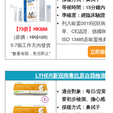
等候時間：15分鐘內出
準確度：經臨床驗證達靈敏度
列入歐盟2019冠狀病
【73折】HK$88
單、CE認證、德國BfAr
(原價：
HK$128
)
ISO 13485及歐盟推
5-7個工作天內發貨
立即按此
*數量有限，售完即止*
LYHER新冠病毒抗原自我檢測套裝
適合對象：每日/定期做
要初步檢測、擔心感染
採樣方式：鼻拭子