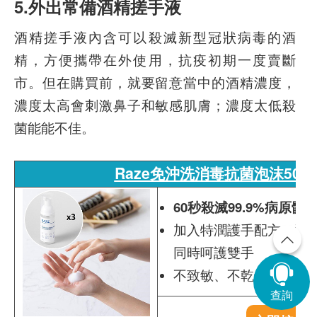
5.外出常備酒精搓手液
酒精搓手液內含可以殺滅新型冠狀病毒的酒
精，方便攜帶在外使用，抗疫初期一度賣斷
市。但在購買前，就要留意當中的酒精濃度，
濃度太高會刺激鼻子和敏感肌膚；濃度太低殺
菌能能不佳。
Raze免沖洗消毒抗菌泡沫50ml 
60秒殺滅99.9%病原體
加入特潤護手配方，添
同時呵護雙手
不致敏、不乾燥、不殘
查詢