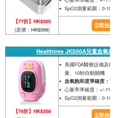
SpO2測量範圍：0-100
【77折】HK$305
立即按此
(原價：
HK$398
)
Healthtree JKS50A兒童血氧儀
美國FDA醫療設備及歐盟
量、10秒自動關機
血氧飽和度準確度：70%-10
心脈率準確度：+/-1%或+/
SpO2測量範圍：0-100
【78折】HK$358
立即按此