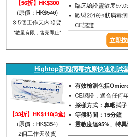
【56折】HK$300
臨床驗證靈敏度97.09%，
(原價：
HK$540
)
歐盟2019冠狀病毒病
3-5個工作天內發貨
CE認證
*數量有限，售完即止*
立即按此
Hightop新冠病毒抗原快速測試套裝(
有效檢測包括Omicron，
CE認證，適合任何年齡
採樣方式：鼻咽拭子
【33折】HK$118(3盒)
等候時間：15分鐘
(原價：
HK$354
)
靈敏度達95%、特異性99
2個工作天發貨