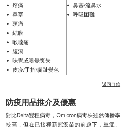
疼痛
鼻塞/流鼻水
鼻塞
呼吸困難
頭痛
結膜
喉嚨痛
腹瀉
味覺或嗅覺喪失
皮疹/手指/腳趾變色
返回目錄
防疫用品推介及優惠
對比Delta變種病毒，Omicron病毒株雖然傳播率
較高，但在已接種新冠疫苗的前題下，重症、