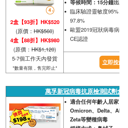
等候時間：15分鐘出結
臨床驗證靈敏度95%、特
97.8%
2盒【93折】HK$520
歐盟2019冠狀病毒病
(原價：
HK$560
)
CE認證
4盒【88折】HK$980
(原價：
HK$1,120
)
5-7個工作天內發貨
立即按此
*數量有限，售完即止*
萬孚新冠病毒抗原檢測試劑盒(1
適合任何年齡人居家自
Omicron、Delta、Alph
Zeta等變種病毒