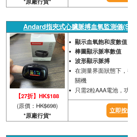
*原廠行貨*
Andard指夾式心臟脈搏血氧監測儀(SMH-
顯示血氧飽和度數值
棒圖顯示脈率數值
波形顯示脈搏
在測量界面狀態下，被
關機
只需2粒AAA電池，功耗
【27折】HK$188
(原價：
HK$698
)
立即按此
*原廠行貨*