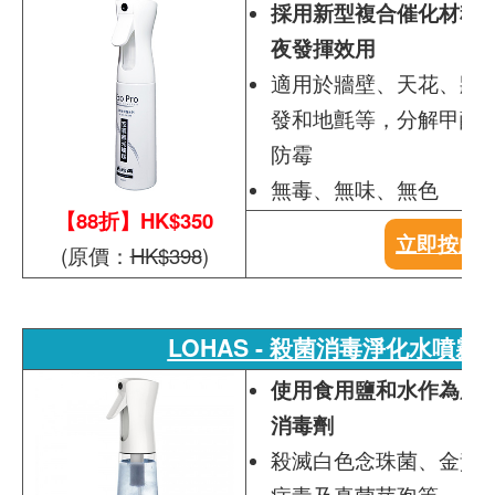
採用新型複合催化材料，
夜發揮效用
適用於牆壁、天花、牆
發和地氈等，分解甲醛、
防霉
無毒、無味、無色
【88折】HK$350
立即按此
(原價：
HK$398
)
LOHAS - 殺菌消毒淨化水噴霧
使用食用鹽和水作為原
消毒劑
殺滅白色念珠菌、金黃