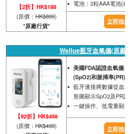
電池：2粒AAA電池(產品
【2折】HK$188
(原價：
HK$899
)
立即按此
*原廠行貨*
Wellue藍牙血氧儀(原廠行
美國FDA認證血氧儀，
(SpO2)和脈搏率(PR)
藍牙連接將數據從血氧
形圖顯示SpO2及PR讀
一鍵操作、低電量顯示
【92折】HK$458
(原價：
HK$499
)
立即按此