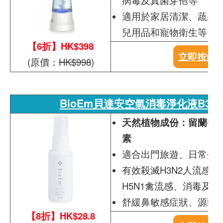
病毒及真菌芽孢等
適用於家居清潔、蔬果
兒用品和寵物衛生等
【6折】HK$398
立即按此
(原價：
HK$998
)
BioEm貝達安空氣消毒淨化液B30輕
天然植物成份：留蘭香
素
適合出門旅遊、日常外
有效殺滅H3N2人流感、
H5N1禽流感、消毒及分解 
舒緩鼻敏感症狀、源頭除
【8折】HK$28.8