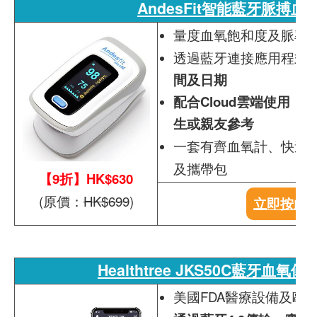
AndesFit智能藍牙脈搏血
量度血氧飽和度及脈率
透過藍牙連接應用程式
間及日期
配合Cloud雲端使用
生或親友參考
一套有齊血氧計、快速指南
及攜帶包
【9折】HK$630
(原價：
HK$699
)
立即按此
Healthtree JKS50C藍牙血氧儀
美國FDA醫療設備及歐盟