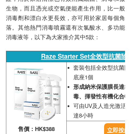
生物，而且憑光或空氣便能產生作用，比一般
消毒劑和漂白水更長效，亦可用於家居每個角
落。其他熱門消毒噴霧還有次氯酸水、多功能
消毒液等，以下為大家推介其中5款：
Raze Starter Set全效型
抗菌除臭
套裝包括全效型抗菌除臭噴霧2
底座1個
形成納米保護膜長達3
毒、揮發性有機化合物
可由UV及人造光激活，
達8小時
售價：HK$388
立即按此