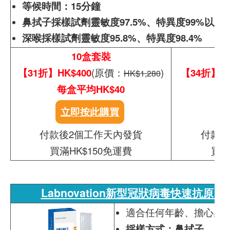
等候時間：15分鐘
鼻拭子採樣試劑靈敏度97.5%、特異度99%以上
深喉採樣試劑靈敏度95.8%、特異度98.4%
10盒套裝
【31折】HK$400
(原價：
)
【34折】HK
HK$1,280
每盒平均HK$40
每
立即按此購買
付款後2個工作天內發貨
付款後
買滿HK$150免運費
買滿
Labnovation新型冠狀病毒快速抗原自
適合任何年齡、擔心感
採樣方式：鼻拭子