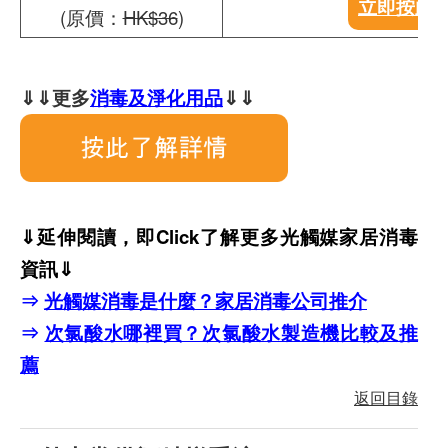
立即按此
(原價：
HK$36
)
⇓⇓更多
消毒及淨化用品
⇓⇓
⇓延伸閱讀，即Click了解更多光觸媒家居消毒
資訊⇓
⇒
光觸媒消毒是什麼？家居消毒公司推介
⇒
次氯酸水哪裡買？次氯酸水製造機比較及推
薦
返回目錄