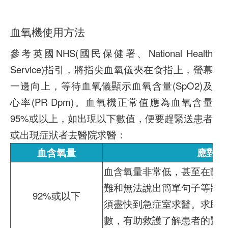
血氧機使用方法
參考英國NHS(國民保健署、National Health
Service)指引，將指尖血氧儀夾在食指上，螢幕
一邊向上，等待血氧儀顯示血氧含量(SpO2)及
心率(PR Dpm)。血氧機正常值應為血氧含量
95%或以上，如出現以下數值，便要趕緊送患者
或出現症狀者去醫院求醫：
血含氧量
應對方
血含氧量非常低，甚至在靜
難和無法說出簡單句子等狀
92%或以下
須盡快到急症室求醫。求助
數，有助救護了解患者的緊