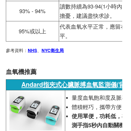
讀數持續為93-94(1小時內
93% - 94%
擔憂，建議盡快求診。
代表血氧水平正常，應留在
95%或以上
平。
參考資料：
、
NHS
NYC衛生局
血氧機推薦
Andard指夾式心臟脈搏血氧監測儀(背光
量度血氧飽和度及脈率
體積輕巧，攜帶方便
使用單便，功耗低，在
測手指5秒內自動關機