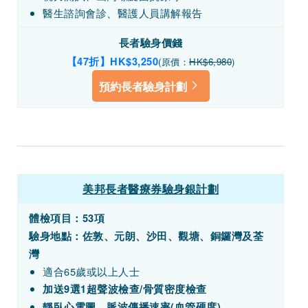
醫生諮詢會診、醫護人員講解報告
長者驗身價錢
【47折】HK$3,250
(原價：
HK$6,980
)
預約長者驗身計劃
美邦長者醫療券驗身銀計劃
體檢項目：
53項
驗身地點：佐敦、元朗、沙田、觀塘、銅鑼灣及荃
灣
適合65歲或以上人士
加送9選1超聲波檢查/骨質密度檢查
靜臥心電圖、脈波傳播速率(血管硬度)