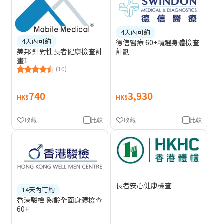
4天內可約
4天內可約
德信醫療 60+精選身體檢查
計劃
美邦 針對性長者健康檢查計
畫1
(10)
740
3,930
HK$
HK$
收藏
比較
收藏
比較
長者安心健康檢查
14天內可約
香港駿檢 熟齡全面身體檢查
60+