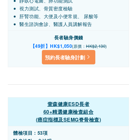
靜臥心電圖、肺功能測試
視力測試、骨質密度檢驗
肝腎功能、大便及小便常規、 尿酸等
醫生諮詢會診、醫護人員講解報告
長者驗身價錢
【49折】HK$1,050
(原價：
HK$2,130
)
預約長者驗身計劃
壹森健康ESD長者
60+精選健康檢查組合
(癌症指標及SEMG脊骨檢查)
體檢項目：
53項