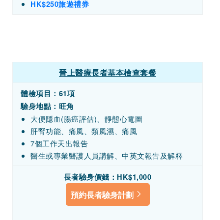
HK$250旅遊禮券
晉上醫療長者基本檢查套餐
體檢項目：
61項
驗身地點：旺角
大便隱血(腸癌評估)、靜態心電圖
肝腎功能、痛風、類風濕、痛風
7個工作天出報告
醫生或專業醫護人員講解、中英文報告及解釋
長者驗身價錢：HK$1,000
預約長者驗身計劃