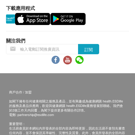
下載應用程式
關注我們
訂閱
商戶合作 / 加盟
如閣下擁有任何健康相關之服務及產品，並有興趣成為健康網購 health.ESDlife
的服務及產品供應商，歡迎與健康網購 health.ESDlife業務發展部聯絡。我們會
於2個工作天內回覆，為閣下提供更多有關合作詳情。
電郵:
partnership@esdlife.com
重要聲明：
生活易會員於本網站內所發表的全部內容為即時更新，因此生活易不會預先審查
任何內容，並不會保證其準確性、完整性及質量。此外，會員所發表的全部內容