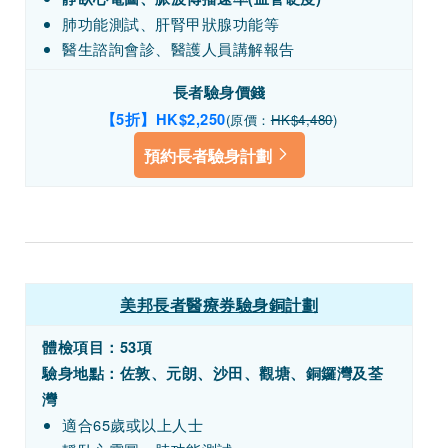
肺功能測試、肝腎甲狀腺功能等
醫生諮詢會診、醫護人員講解報告
長者驗身價錢
【5折】HK$2,250
(原價：
HK$4,480
)
預約長者驗身計劃
美邦長者醫療券驗身銅計劃
體檢項目：
53項
驗身地點：佐敦、元朗、沙田、觀塘、銅鑼灣及荃
灣
適合65歲或以上人士