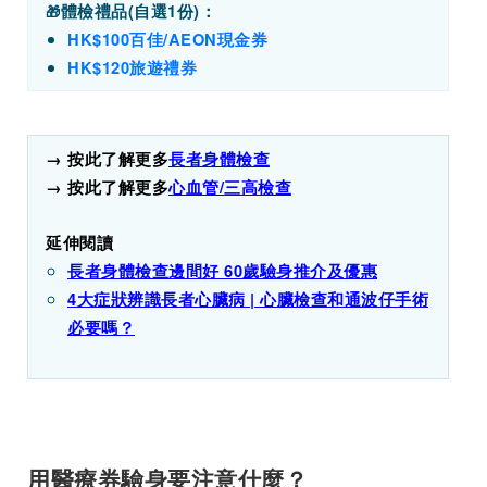
體檢禮品(
自選1份)
：
🎁
HK$100百佳/
AEON
現金券
HK$120旅遊禮券
→ 按此了解更多
長者身體檢查
→ 按此了解更多
心血管/三高檢查
延伸閱讀
長者身體檢查邊間好 60歲驗身推介及優惠
4大症狀辨識長者心臟病 | 心臟檢查和通波仔手術
必要嗎？
用醫療券驗身要注意什麼？