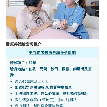
醫療券體檢套餐推介
美邦長者醫療券驗身金計劃
體檢項目：
62項
驗身地點：佐敦、元朗、沙田、觀塘、銅鑼灣及荃
灣
適合65歲或以上人士
加送6選1超聲波檢查/骨質密度檢查
上腹部超聲波、靜臥心電圖、癌症指標(結腸)
脈波傳播速率(血管硬度)、肺功能測試
視力測試、幽門螺旋菌抗原等