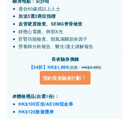
驗身地點：尖沙咀
適合60歲或以上人士
加送5選2癌症指標
血管硬度檢查、SEMG脊骨檢查
靜態心電圖、肺部X光
肝腎功能檢查、類風濕關節炎因子
營養師分析報告、醫生/護士講解報告
長者驗身價錢
【54折】HK$1,980
(原價：
HK$3,650
)
預約長者驗身計劃
體檢禮品(
自選1份)
：
🎁
HK$100百佳/
AEON
現金券
HK$120旅遊禮券