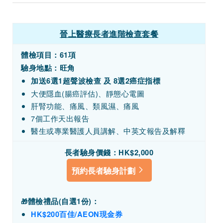
晉上醫療長者進階檢查套餐
體檢項目：
61項
驗身地點：旺角
加送6選1超聲波檢查 及 8選2癌症指標
大便隱血(腸癌評估)、靜態心電圖
肝腎功能、痛風、類風濕、痛風
7個工作天出報告
醫生或專業醫護人員講解、中英文報告及解釋
長者驗身價錢：HK$2,000
預約長者驗身計劃
體檢禮品(
自選1份)
：
🎁
HK$200百佳/
AEON
現金券