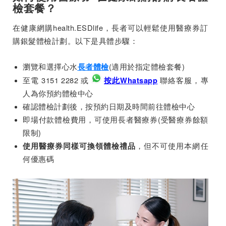
檢套餐？
在健康網購health.ESDlife，長者可以輕鬆使用醫療券訂
購銀髮體檢計劃。以下是具體步驟：
瀏覽和選擇心水
(適用於指定體檢套餐)
長者體檢
至電 3151 2282 或
聯絡客服，專
按此Whatsapp
人為你預約體檢中心
確認體檢計劃後，按預約日期及時間前往體檢中心
即場付款體檢費用，可使用長者醫療券(受醫療券餘額
限制)
，但不可使用本網任
使用醫療券同樣可換領體檢禮品
何優惠碼