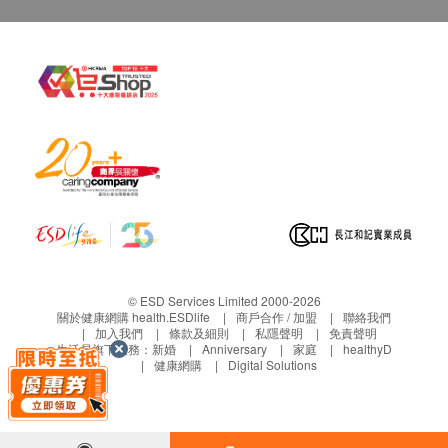
作銷毀處理及不會存底，額外索取報告複印需付行
鹼性磷酸酶
政費(另議)。
總蛋白質
所有身體檢查並非作為醫務診斷或治療用途，如報
白蛋白
告有異常而需要醫生寫轉介信, 不需要收取額外費
球蛋白
用。
白蛋白及球蛋白比率
如個別人士有特別醫療需求，會保留按情況徵收額
谷草轉氨酶
外費用的權利。
谷丙轉氨酶
柏氏抹片檢查適合有性經驗女士使用。
丙種谷氨轉酶
經期期間不能進行柏氏抹片檢查及大小便化驗。
腎功能
如客人未能在體檢當日完成所有項目，例如大小便
化驗，需在１個月內補交。
血肌酸酐
© ESD Services Limited 2000-2026
關於健康網購 health.ESDlife
商戶合作 / 加盟
聯絡我們
血液檢查
免責聲明：
加入我們
條款及細則
私隱聲明
免責聲明
生活易旗下業務：
新婚
Anniversary
家庭
healthyD
所有健康檢查/服務並非作為醫務診斷或治療用
嗜鹼性白血球
健康網購
Digital Solutions
途。當閣下身體健康出現任何疾病徵兆時，應立即
嗜酸性白血球
諮詢有認可資格的醫生，作出診斷及治療。
紅血球平均血紅素
本服務/產品由商戶提供。生活易【健康網購
紅血球平均血紅素濃度