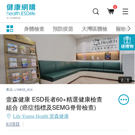
1
身體檢查
預防疫苗
大灣區體檢
寵物健
送禮物
2 / 6
產品:
LYHESD_014
壹森健康 ESD長者60+精選健康檢查
組合 (癌症指標及SEMG脊骨檢查)
Life Young Health 壹森健康
83項目