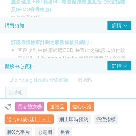
壹森健康 ESD長者60+精選健康檢查組合 (癌症指標
心臟檢查
及SEMG脊骨檢查)
重點項目
檢查內容包括：
靜態心電圖
SEMG脊骨檢查、心血管硬度檢測、癌症指標(5選
詳情
購買須知
2)、靜態心電圖、肺部X光、肝功能、腎功能檢查、
肺功能
重點項目
糖尿病、血脂、貧血、痛風、尿液常規等
訂購身體檢查計劃之服務條款及細則：
肺部X光
客戶收到由健康網購ESDlife寄出之確認成功付款
SEMG 電腦脊骨檢查
電郵後，Life Young Health 壹森健康將於1至3個
血管硬度檢查
重點項目
$300 hutchgo.com 旅遊禮券
SEMG 電腦脊骨掃瞄檢查技術來自美國，能準確測量
工作天內致電客戶預約身體檢查的時間及地點（預
詳情
體檢中心資料
中心動脈硬化程度指標
肌肉緊張、骨位歪斜等狀況。由不同角度獲得全身姿
約或查詢：2523 8308）。
上臂動脈硬化程度指標
Life Young Health 壹森健康
1 個地點
勢影像，針對寒背和不良姿勢等全身分析，準確測量
客戶必須於預約當天出示身份證及出示訂購確認信
肌肉緊張、骨位歪斜等狀況。檢查有助評估背部肌肉
以確認身份。
骨骼
尖沙咀
重點項目
的活動狀況，並在治療背部疼痛等問題時提供有用的
訂購一經確認，不設退款。
信息。
SEMG脊骨檢查
進行身體檢查後，一般情況下，可於14個工作天內
長者醫療券
送贈品
信心保證
九龍尖沙咀彌敦道132號美麗華廣場A座10樓1008室
獲得驗身報告。醫護人員會致電客人預約時間聽取
適合60歲或以上人士
星期一至六︰9:00a.m - 19:00p.m
網上即時預約
癌症指標
有別於傳統的X光檢查，SEMG沒有輻射，更不會為
報告。
3
基本項目
星期日及公眾假期︰休息
患者帶來副作用或造成任何傷害、痛楚。
所有自選項目一經電話確認預約後，項目不得作出
肺X光平片
心電圖
長者