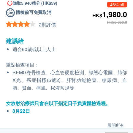
賺取5,940積分 (HK$59)
46% off
體檢前可免費取消
1,980.0
HK$
HK$3,650.0
2則評價
建議給
適合60歲或以上人士
重點檢查項目：
SEMG脊骨檢查、心血管硬度檢測、靜態心電圖、肺部
X光、癌症指標(5選2)、肝腎功能檢查、糖尿病、血
脂、貧血、痛風、尿液常規等
女放射治療師只會在以下指定日子負責體檢過程。
8月22日
展開所有