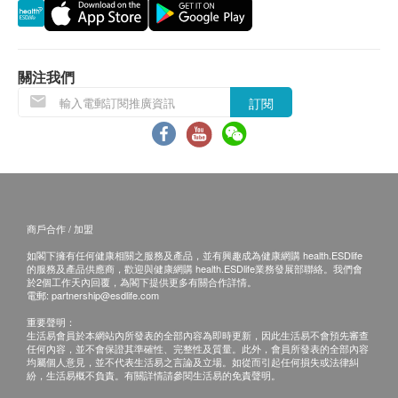
骨骼肌
• 脊椎側彎、盆骨高低外斜、頸椎性頭痛/頭暈
身體檢查計劃有效期為12個月，客戶必須於12個月內
體重控制
• 寒背、肩周炎、網球肘等痛症問題
(由確認付款日期起計) 接受有關服務，逾期作廢。
腰臀比
肥胖診斷
關注我們
報告
基礎代謝卡路里
訂閱
進行健康檢查後，一般情況下，需大概7-14個工作天
血脂
跟進檢查報告， 工作天不包括星期六、日及公眾假
期。(指定性傳染病檢查計劃的報告時間，請參考其產
總膽固醇
品頁面)
高密度膽固醇
親身領取：親身前往檢驗中心
低密度膽固醇
地點：尖沙咀美麗華A座1008室
三酸甘油脂
商戶合作 / 加盟
膽固醇/高密度膽固醇比率
如閣下擁有任何健康相關之服務及產品，並有興趣成為健康網購 health.ESDlife
的服務及產品供應商，歡迎與健康網購 health.ESDlife業務發展部聯絡。我們會
醫生講解報告時間:
於2個工作天內回覆，為閣下提供更多有關合作詳情。
糖尿
星期二及四 09:00-13:00 , 星期六 09:00-13:00
電郵:
partnership@esdlife.com
星期一，三，五15:00-18:00
重要聲明：
血葡萄糖 (空腹)
生活易會員於本網站內所發表的全部內容為即時更新，因此生活易不會預先審查
任何內容，並不會保證其準確性、完整性及質量。此外，會員所發表的全部內容
肝功能
均屬個人意見，並不代表生活易之言論及立場。如從而引起任何損失或法律糾
備註
紛，生活易概不負責。有關詳情請參閱生活易的免責聲明。
客戶若體檢後3個月內不提取報告，所有報告一律
總膽紅素