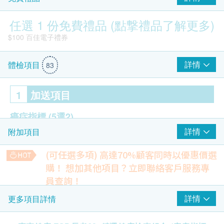
任選 1 份免費禮品 (點撃禮品了解更多)
$100 百佳電子禮券
詳情
體檢項目
83
1
加送項目
癌症指標
(5選2)
詳情
附加項目
AFP 甲種胚胎蛋白（肝癌）
CEA 癌胚抗原(大腸癌）
(可任選多項) 高達70%顧客同時以優惠價選
PSA Total 前列腺癌抗原- 只限男士
購！
想加其他項目？立即聯絡客戶服務專
病毒抗體EBV (鼻咽癌)
員查詢！
$100 AEON 禮券
癌抗原125(卵巢)- 只限女士
幽門螺旋菌吹氣測試
詳情
更多項目詳情
22% off
2
重點項目
840.0
HK$
HK$1,080