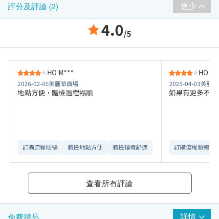
更少
評分及評論 (2)
4.0
/5
HO M***
HO Y**
2026-02-06
美麗華廣場
2025-04-03
美麗華
地點方便，體檢過程𣈱順
如果有更多不同
訂購流程順暢
體檢地點方便
體檢環境舒適​
訂購流程順暢
查看所有評論
詳情
免費禮品