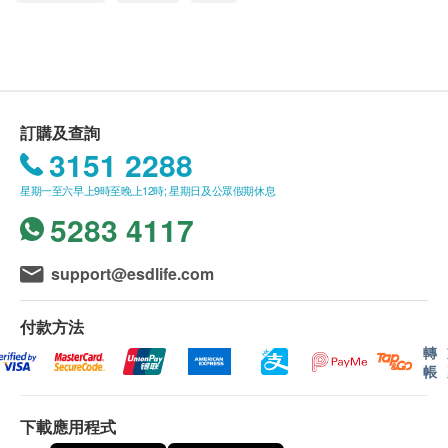
基本健康評估
更改。
SEMG 電腦脊骨掃瞄檢查4大特點：
附加項目檢驗者必須跟計劃檢驗者為同一人。
身高
• 安全可靠，非入侵性、無輻射、無痛楚
客戶進行服務前，應清楚並同意本公司所安排之服
體重
• 15分鐘快速檢測，即時獲得報告
務及內容。
脈搏
• 針對寒背和不良姿勢等全身分析
壹森健康(Life Young Health)保留隨時更改或終止
血壓
• 準確呈現肌肉受損而出現疼痛現象
訂購及查詢
此服務的權利，恕不另行通知。
病歷及健康問卷調查
3151 2288
如有任何爭議，健康網購health.ESDlife 及壹森健
身體質量指數
SEMG 檢測項目：
康醫療有限公司 (Life Young Healthcare Limited)
肥胖分析
星期一至六早上9時至晚上12時; 星期日及公眾假期休息
✔肌肉受壓指數
保留最終決定權。
5283 4117
身體組合
✔肌肉左右平衡度
✔脊骨受影響部位
使用長者醫療券
support@esdlife.com
體脂肪百分比
如希望使用長者醫療券進行支付，請在訂購前先聯絡
蛋白質
適合人士：
健康網購，以便我們為您做出相應的安排。
身體水分總量
付款方法
適合任何人士，包括：小朋友、長者和孕婦，心臟病
無機鹽
轉
患者除外。
年齡
帳
體脂肪量
身體檢查計劃只適用於18歲或以上人士。
內臟脂肪
建議檢查人士：
基礎代謝率
下載應用程式
• 經常性腰酸背痛、肌肉疲勞
有效期