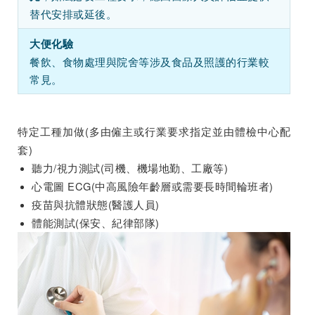
替代安排或延後。
大便化驗
餐飲、食物處理與院舍等涉及食品及照護的行業較
常見。
特定工種加做(多由僱主或行業要求指定並由體檢中心配
套)
聽力/視力測試(司機、機場地勤、工廠等)
心電圖 ECG(中高風險年齡層或需要長時間輪班者)
疫苗與抗體狀態(醫護人員)
體能測試(保安、紀律部隊)