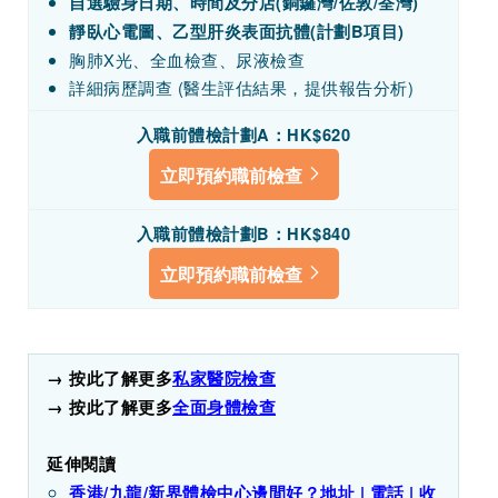
自選驗身日期、時間及分店(銅鑼灣/佐敦/荃灣)
靜臥心電圖、乙型肝炎表面抗體(計劃B項目)
胸肺X光、全血檢查、尿液檢查
詳細病歷調查 (醫生評估結果，提供報告分析)
入職前體檢計劃A：HK$620
立即預約職前檢查
入職前體檢計劃B：HK$840
立即預約職前檢查
→ 按此了解更多
私家醫院檢查
→ 按此了解更多
全面身體檢查
延伸閱讀
香港/九龍/新界體檢中心邊間好？地址 | 電話 | 收