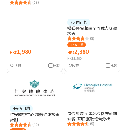
(18)
7天內可約
播道醫院 精選全面成人身體
檢查
(8)
57% off
1,980
2,380
HK$
HK$
HK$5,500
收藏
比較
收藏
比較
4天內可約
港怡醫院 至尊迅捷檢查計劃
仁安體檢中心 精選健康檢查
套餐 (即日獲取報告分析)
計劃
(5)
(10)