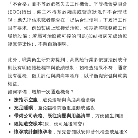
「不合格」並不等於必然失去工作機會。平等機會委員會
(EOC)指出，僱主不得基於殘疾或醫療狀況作不合理歧
視；應先評估求職者能否在「提供合理便利」下履行工作
固有要求。例如暫緩上班接受治療、短期調整職務或工作
場所設備；若屬可治療或可控的問題(如結核病完成治療
後無傳染性)，不應自動拒聘。
此外，職業衛生研究亦提到，高風險行業多依據法例或守
則設有明確體檢標準與後續機制；如檢查結果不符，通常
設有覆檢、復工評估與調崗等程序，以平衡職安健與就業
權益。
如何準備，增加一次通過機會？
，避免酒精與高脂高糖食物
按指示空腹
，避免臨檢前過度運動或熬夜
充足睡眠
，方便醫生判讀
帶備公司表格、既往病歷與用藥清單
(尿、便可延後補交)
經期避交樣本
，預先告知以安排替代檢查或延後X
懷孕或計劃懷孕者