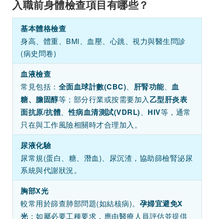
入職前身體檢查項目有哪些？
基本體格檢查
身高、體重、BMI、血壓、心跳、視力與醫生問診
(病史問卷)
血液檢查
常見包括：
、
、
全面血球計數
(CBC)
肝腎功能
血
等；部分行業或按需要加入
糖、膽固醇
乙型肝炎表
、
、
等，通常
面抗原
/抗體
性病血清測試
(VDRL)
HIV
只在與工作風險相關時才合理加入。
尿液化驗
尿常規(蛋白、糖、潛血)、尿沉渣，協助篩檢腎泌尿
系統與代謝狀況。
胸部X光
較常用於篩查肺部問題(如結核病)。
孕婦宜避免
X
；如屬必要工種要求，應由醫療人員評估並提供
光