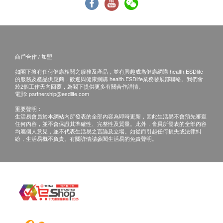
商戶合作 / 加盟
如閣下擁有任何健康相關之服務及產品，並有興趣成為健康網購 health.ESDlife
的服務及產品供應商，歡迎與健康網購 health.ESDlife業務發展部聯絡。我們會
於2個工作天內回覆，為閣下提供更多有關合作詳情。
電郵:
partnership@esdlife.com
重要聲明：
生活易會員於本網站內所發表的全部內容為即時更新，因此生活易不會預先審查
任何內容，並不會保證其準確性、完整性及質量。此外，會員所發表的全部內容
均屬個人意見，並不代表生活易之言論及立場。如從而引起任何損失或法律糾
紛，生活易概不負責。有關詳情請參閱生活易的免責聲明。