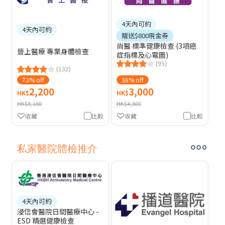
4天內可約
4天內可約
贈送$800現金券
尚醫 標準健康檢查 (3項癌
晉上醫療 專業身體檢查
症指標及心電圖)
(95)
(132)
73% off
38% off
2,200
3,000
HK$
HK$
HK$8,180
HK$4,800
收藏
比較
收藏
比較
私家醫院體檢推介
4天內可約
浸信會醫院日間醫療中心 -
ESD 精選健康檢查