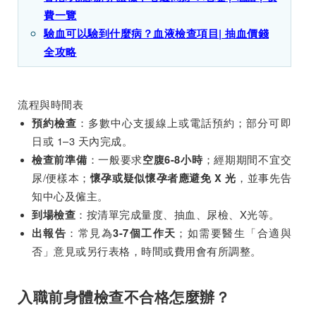
費一覽
驗血可以驗到什麼病？血液檢查項目| 抽血價錢
全攻略
流程與時間表
：多數中心支援線上或電話預約；部分可即
預約檢查
日或 1–3 天內完成。
：一般要求
；經期期間不宜交
檢查前準備
空腹
6-8
小時
尿/便樣本；
，並事先告
懷孕或疑似懷孕者應避免
X
光
知中心及僱主。
：按清單完成量度、抽血、尿檢、X光等。
到場檢查
：常見為
；如需要醫生「合適與
出報告
3-7個工作天
否」意見或另行表格，時間或費用會有所調整。
入職前身體檢查不合格怎麼辦？