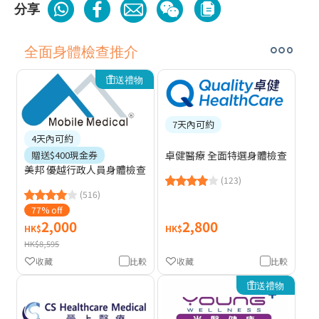
分享
全面身體檢查推介
送禮物
7天內可約
4天內可約
卓健醫療 全面特選身體檢查
贈送$400現金券
美邦 優越行政人員身體檢查
(123)
(516)
77% off
2,000
2,800
HK$
HK$
HK$8,595
收藏
比較
收藏
比較
送禮物