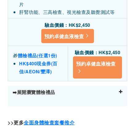
片
肝腎功能、三高檢查、視光檢查及聽覺測試等
驗血價錢：
HK$2,450
預約卓健血液檢查
驗血價錢：
HK$2,450
🎁
體檢禮品(任選1份)
預約卓健血液檢查
HK$400現金券(百
佳/AEON/豐澤)
➡️展開瀏覽體檢禮品
>>更多
全面身體檢查套餐推介