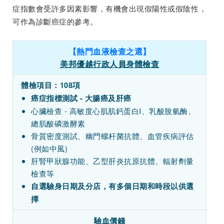
症指數會受許多因素影響，有機會出現假陽性或假陰性，
可作為診斷癌症的參考。
【熱門血液檢查之選】
美邦優越行政人員身體檢查
體檢項目：108項
癌症指標測試 - 大腸癌及肝癌
心臟檢查 - 高敏度心肌肌鈣蛋白I、乳酸脫氫酶、
總肌酸磷激酵素
骨質密度測試、幽門螺杆菌抗體、血管疾病評估
(例如中風)
肝腎甲狀腺功能、乙型肝炎抗原抗體、輻射劑量
檢查等
自選驗身日期及分店，有多個日期和時段以供選
擇
驗血價錢