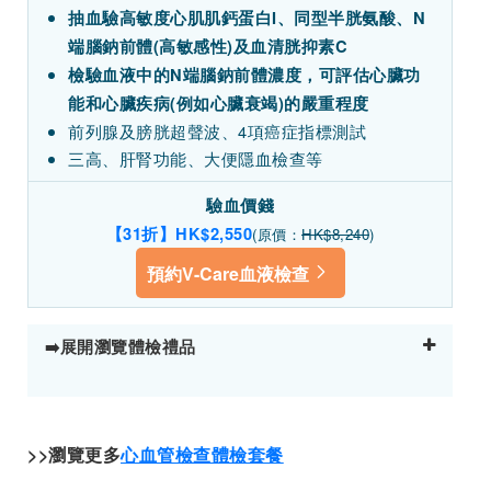
抽血驗高敏度心肌肌鈣蛋白I、同型半胱氨酸、N
端腦鈉前體(高敏感性)及血清胱抑素C
檢驗血液中的N端腦鈉前體濃度，可評估心臟功
能和心臟疾病(例如心臟衰竭)的嚴重程度
前列腺及膀胱超聲波、4項癌症指標測試
三高、肝腎功能、大便隱血檢查等
驗血價錢
【31折】HK$2,550
(原價：
HK$8,240
)
預約V-Care血液檢查
➡️展開瀏覽體檢禮品
>>瀏覽更多
心血管檢查體檢套餐