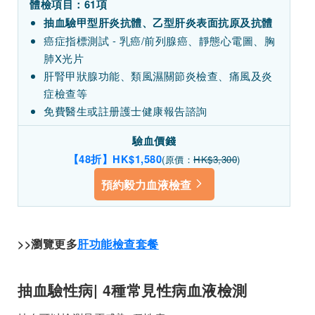
體檢項目：61項
抽血驗甲型肝炎抗體、乙型肝炎表面抗原及抗體
癌症指標測試 - 乳癌/前列腺癌、靜態心電圖、胸
肺X光片
肝腎甲狀腺功能、類風濕關節炎檢查、痛風及炎
症檢查等
免費醫生或註册護士健康報告諮詢
驗血價錢
【48折】HK$1,580
(原價：
HK$3,300
)
預約毅力血液檢查
>>瀏覽更多
肝功能檢查套餐
抽血驗性病| 4種常見性病血液檢測