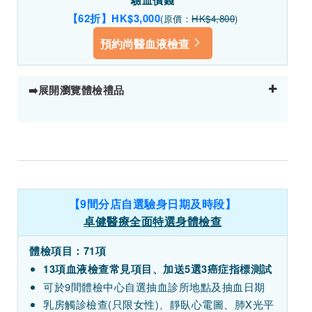
驗血價錢
【62折】HK$3,000
(原價：
HK$4,800
)
預約尚醫血液檢查
➡️展開瀏覽體檢禮品
【9間分店自選驗身日期及時段】
卓健醫療全面特選身體檢查
體檢項目：71項
13項血液檢查常見項目、加送5選3癌症指標測試
可於9間體檢中心自選抽血診所地點及抽血日期
乳房觸診檢查(只限女性)、靜臥心電圖、肺X光平