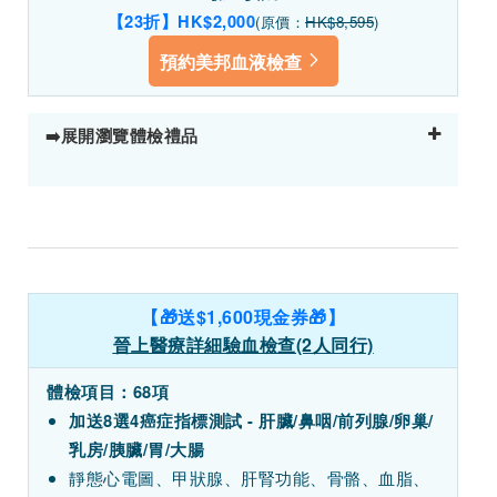
【23折】HK$2,000
(原價：
HK$8,595
)
預約美邦血液檢查
➡️展開瀏覽體檢禮品
【🎁送$1,600現金券🎁】
晉上醫療詳細驗血檢查(2人同行)
體檢項目：68項
加送8選4癌症指標測試 - 肝臟/鼻咽/前列腺/卵巢/
乳房/胰臟/胃/大腸
靜態心電圖、甲狀腺、肝腎功能、骨骼、血脂、