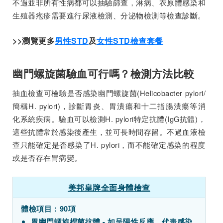
不過並非所有性病都可以抽驗篩查，淋病、衣原體感染和
生殖器疱疹需要進行尿液檢測、分泌物檢測等檢查診斷。
>>瀏覽更多
男性STD
及
女性STD檢查套餐
幽門螺旋菌驗血可行嗎？檢測方法比較
抽血檢查可檢驗是否感染幽門螺旋菌(Helicobacter pylori/
簡稱H. pylori)，診斷胃炎、胃潰瘍和十二指腸潰瘍等消
化系統疾病。驗血可以檢測H. pylori特定抗體(IgG抗體)，
這些抗體常於感染後產生，並可長時間存留。不過血液檢
查只能確定是否感染了H. pylori，而不能確定感染的程度
或是否存在胃病變。
美邦皇牌全面身體檢查
體檢項目：90項
胃幽門螺旋桿菌抗體 - 如呈陽性反應，代表感染