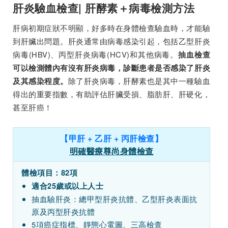
肝炎驗血檢查| 肝酵素＋病毒檢測方法
肝病初期症狀不明顯，好多時在身體檢查驗血時，才能驗
到肝臟出問題。肝炎通常由病毒感染引起，包括乙型肝炎
病毒(HBV)、丙型肝炎病毒(HCV)和其他病毒。
抽血檢查
可以檢測體內有沒有肝炎病毒，診斷患者是否感染了肝炎
除了肝炎病毒，肝酵素也是其中一種驗血
及其感染程度。
得出的重要指數，有助評估肝臟受損、脂肪肝、肝硬化，
甚至肝癌！
【甲肝 + 乙肝 + 丙肝檢查】
明確醫療尊尚身體檢查
體檢項目：82項
適合25歲或以上人士
抽血驗肝炎：總甲型肝炎抗體、乙型肝炎表面抗
原及丙型肝炎抗體
5項癌症指標、靜態心電圖、三高檢查