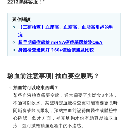
2213聯絡客服！*
延伸閱讀
【三高檢查】血壓高、血糖高、血脂高引起的毛
病
超早期癌症篩檢 mRNA癌症基因檢測Q&A
身體檢查邊間好？60+體檢價錢及比較
驗血前注意事項| 抽血要空腹嗎？
抽血前可以吃東西嗎？
某些血液檢查需要空腹，通常需要至少斷食8小時，
不過可以飲水。某些特定血液檢查更可能需要更長時
間斷食或飲食限制，預約抽血前記得向醫生或體檢中
心確認。飲水方面，補充足夠水份有助容易抽取血
液，並可減輕抽血過程中的不適感。