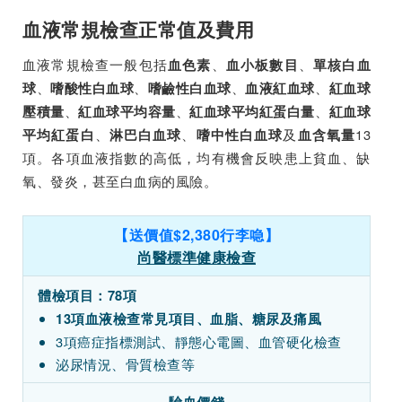
血液常規檢查正常值及費用
血液常規檢查一般包括
、
、
血色素
血小板數目
單核白血
、
、
、
、
球
嗜酸性白血球
嗜鹼性白血球
血液紅血球
紅血球
、
、
、
壓積量
紅血球平均容量
紅血球平均紅蛋白量
紅血球
、
、
及
13
平均紅蛋白
淋巴白血球
嗜中性白血球
血含氧量
項。各項血液指數的高低，均有機會反映患上貧血、缺
氧、發炎，甚至白血病的風險。
【送價值$2,380行李喼】
尚醫標準健康檢查
體檢項目：78項
13項血液檢查常見項目、血脂、糖尿及痛風
3項癌症指標測試、靜態心電圖、血管硬化檢查
泌尿情況、骨質檢查等