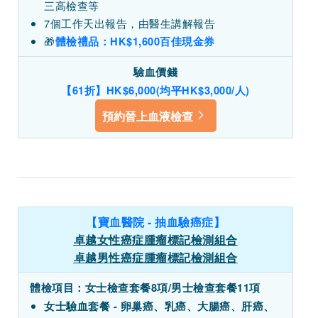
三高檢查等
7個工作天出報告，由醫生講解報告
🎁
體檢禮品：HK$1,600百佳現金券
驗血價錢
【61折】HK$6,000(均平HK$3,000/人)
預約晉上血液檢查
【寶血醫院 - 抽血驗癌症】
卓越女性癌症腫瘤標記檢測組合
卓越男性癌症腫瘤標記檢測組合
體檢項目：女士檢查套餐8項/男士檢查套餐11項
女士驗血套餐 - 卵巢癌、乳癌、大腸癌、肝癌、