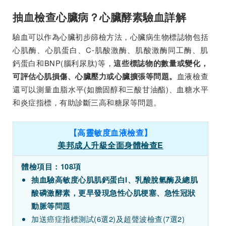
抽血檢查心臟病？心臟酵素驗血詳解
驗血可以作為心臟初步篩檢方法，心臟病生物標誌物包括
心肌酶、心肌蛋白、C-肌酸激酶、肌酸激酶同工酶、肌
鈣蛋白和BNP(腦利尿肽)等，
這些標誌物的數量或變化，
血液檢查
可評估心肌損傷、心臟壓力或心臟擴張等問題。
還可以測量血脂水平(如膽固醇和三酸甘油酯)、血糖水平
和炎症指標，有助診斷三高和糖尿等問題。
【高靈敏度血液檢查】
美邦成人升級全面身體檢查E
體檢項目：108項
抽血驗高敏度心肌肌鈣蛋白I、乳酸脫氫酶及總肌
酸磷激酵素，更早發現急性心肌梗塞、急性冠狀
動脈等問題
加送癌症指標測試(6選2)及超聲波檢查(7選2)