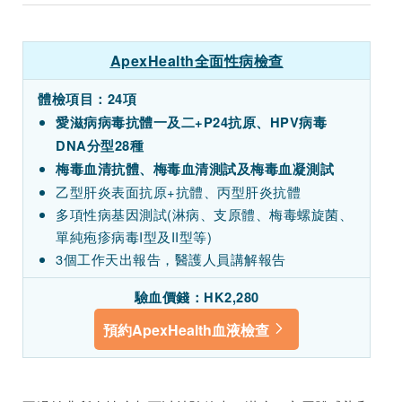
ApexHealth全面性病檢查
體檢項目：24項
愛滋病病毒抗體一及二+P24抗原、HPV病毒
DNA分型28種
梅毒血清抗體、梅毒血清測試及梅毒血凝測試
乙型肝炎表面抗原+抗體、丙型肝炎抗體
多項性病基因測試(淋病、支原體、梅毒螺旋菌、
單純疱疹病毒I型及II型等)
3個工作天出報告，醫護人員講解報告
驗血價錢：HK2,280
預約ApexHealth血液檢查