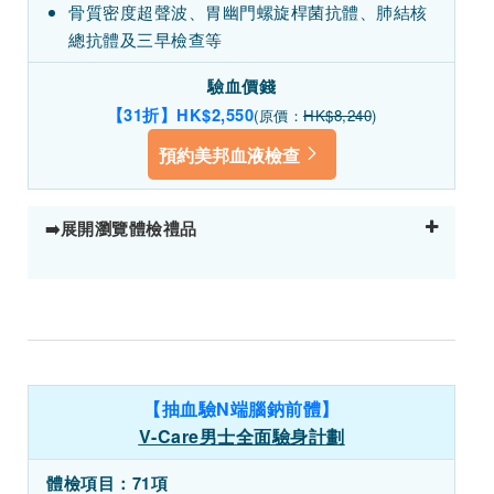
骨質密度超聲波、胃幽門螺旋桿菌抗體、肺結核
總抗體及三早檢查等
驗血價錢
【31折】HK$2,550
(原價：
HK$8,240
)
預約美邦血液檢查
➡️展開瀏覽體檢禮品
【抽血驗N端腦鈉前體】
V-Care男士全面驗身計劃
體檢項目：71項