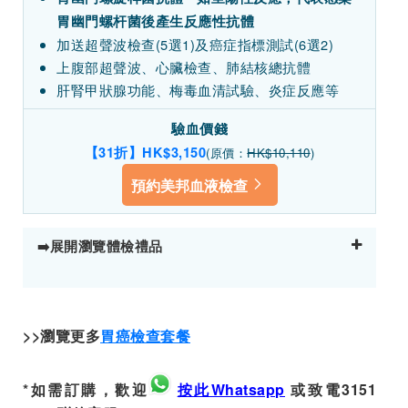
胃幽門螺杆菌後產生反應性抗體
加送超聲波檢查(5選1)及癌症指標測試(6選2)
上腹部超聲波、心臟檢查、肺結核總抗體
肝腎甲狀腺功能、梅毒血清試驗、炎症反應等
驗血價錢
【31折】HK$3,150
(原價：
HK$10,110
)
預約美邦血液檢查
➡️展開瀏覽體檢禮品
>>瀏覽更多
胃癌檢查套餐
*如需訂購，歡迎
按此Whatsapp
或致電3151