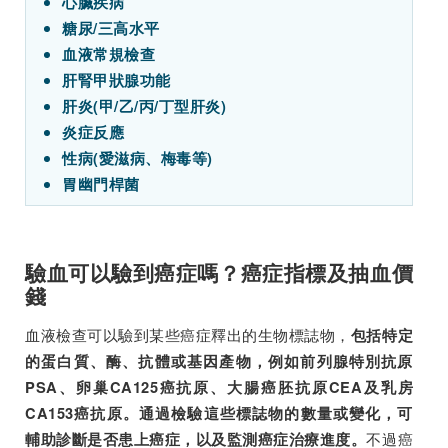
心臟疾病
糖尿/三高水平
血液常規檢查
肝腎甲狀腺功能
肝炎(甲/乙/丙/丁型肝炎)
炎症反應
性病(愛滋病、梅毒等)
胃幽門桿菌
驗血可以驗到癌症嗎？癌症指標及抽血價
錢
血液檢查可以驗到某些癌症釋出的生物標誌物，
包括特定
的蛋白質、酶、抗體或基因產物，例如前列腺特別抗原
PSA、卵巢CA125癌抗原、大腸癌胚抗原CEA及乳房
CA153癌抗原。通過檢驗這些標誌物的數量或變化，可
不過癌
輔助診斷是否患上癌症，以及監測癌症治療進度。