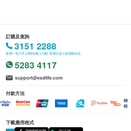
765.0
HK$
HK$850
血脂
$1600 豐澤電子禮券
有效期
4合1心血管疾病伸延檢查
總膽固醇
本身體檢查計劃有效期為一年，客戶必須於一年內(由
: 同型半胱氨酸（Homocysteine）是一種氨基
同型半胱氨酸
高密度膽固醇
確認付款日期起計)接受有關檢查，客戶需提前一個月
酸，其濃度可以用於評估心血管疾病的風險。高水平的同型半
低密度膽固醇
訂購及查詢
預約相關檢查,逾期作廢。
胱氨酸與冠心病、腦卒中、外周動脈疾病等心血管疾病的發生
有關。
三酸甘油脂
3151 2288
: 使用來評估患者的凝血功能和出血症狀。
凝血酵素原時間
報告
: 部分凝血素時間（APTT）是一種血液凝固功
部份凝血素時間
糖尿
星期一至六早上9時至晚上12時; 星期日及公眾假期休息
能的檢查指標。醫生會通過混合患者的血液和化學物質來測量
進行健康檢查後，一般情況下，需大概7個工作天跟
5283 4117
APTT 值，以評估患者的凝血功能是否正常。
空腹血糖
進檢查報告， 工作天不包括星期六、日及公眾假期。
: D-二聚体（D-dimer）是一種血液中的蛋白質分子，
D二元體
輪侯報告講解時間會因應不同情況(如個別化驗項目所
可以用於判斷血液凝固和纖維蛋白溶解的異常情況。它可以用
support@esdlife.com
肝功能
於診斷和評估血栓性疾病、某些腫瘤和感染等疾病。
需時間或客人指明特定時段)而有所延長。
11% off
白蛋白球蛋白比例
付款方法
1,200.0
HK$
A. 本地客戶:
HK$1,350
白蛋白
轉
(1) 親身領取：親身前往檢驗中心
谷丙轉氨酵素
帳
乙型肝炎表面抗體
(2) 電話講解報告(自取報告)
球蛋白
檢測對於乙肝病毒是否有免疫力。
鹼性磷酸酶
(3) 電話講解報告(郵寄報告)
下載應用程式
10% off
總蛋白質
225.0
HK$