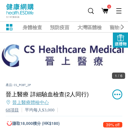
1
身體檢查
預防疫苗
大灣區體檢
寵物健
送禮物
1 / 6
產品:
CS_PCBT_2P
晉上醫療 詳細驗血檢查(2人同行)
晉上醫療體檢中心
68項目
平均每人$3,000
賺取18,000積分 (HK$180)
39% off