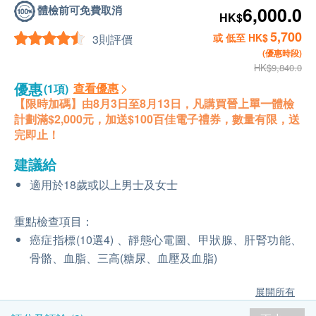
體檢前可免費取消
6,000.0
HK$
5,700
或 低至 HK$
3則評價
(優惠時段)
HK$9,840.0
優惠
查看優惠
(1項)
【限時加碼】由8月3日至8月13日，凡購買
晉上單一
體檢
計劃滿$2,000元，加送$100百佳電子禮券，數量有限，送
完即止！
建議給
適用於18歲或以上男士及女士
重點檢查項目：
癌症指標(10選4) 、靜態心電圖、甲狀腺、肝腎功能、
骨骼、血脂、三高(糖尿、血壓及血脂)
展開所有