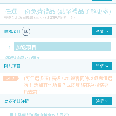
任選 1 份免費禮品 (點撃禮品了解更多)
香港台北來回機票 (三人) (連23KG寄艙行李)
詳情
體檢項目
68
1
加送項目
癌症指標
(10選4)
詳情
附加項目
甲胎蛋白 (肝臟)
艾巴氏病毒抗體 (鼻咽)
(可任選多項) 高達70%顧客同時以優惠價選
前列腺特異抗原 (總) 男性
購！
想加其他項目？立即聯絡客戶服務專
癌抗原 (卵巢) 女性
員查詢！
$1600 百佳電子禮券
癌抗原 (乳房) 女性
肺部X光
詳情
更多項目詳情
癌抗原19-9 (胰臟)
檢測不正常的陰影，如肺結核、肺炎或腫瘤等
癌抗原72-4 (胃)
240.0
HK$
癌胚抗原 (大腸)
晉上醫療 詳細驗血檢查(2人同行)