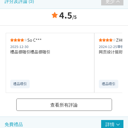
更少
評分及評論 (3)
4.5
/5
So C***
ZHONG
2025-12-30
2024-12-25
華僑商
禮品很吸引禮品很吸引
网页设计挺好，
禮品吸引
禮品吸引
查看所有評論
詳情
免費禮品