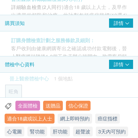
人絨毛膜促性激素β(定量)
詳細驗血檢查(2人同行)
適合18 歲以上人士，及早作
乳房(女性) 超聲波
鱗狀細胞癌病抗原
檢查乳房是否有異象，如腫瘤、水瘤、纖維瘤或乳腺增生等。
出適當的預防和治療。此計劃包括癌症指標(10選4)
10% off
、靜態心電圖、甲狀腺功能篩查、骨質篩查、痛風篩
詳情
購買須知
765.0
HK$
HK$850
查、糖尿病篩査、血脂篩査、腎功能篩査和肝功能篩
2
重點項目
査等，以了解個人身體狀況，及早作出適當的預防和
訂購身體檢查計劃之服務條款及細則：
子宮頸超薄細胞檢查（液基）
心臟檢查
治療。
重點項目
客戶收到由健康網購寄出之確認成功付款電郵後，晉
子宮頸超薄細胞檢查（液基細胞學）是一種常用於篩查宮頸癌
和癌前病變的檢查方法。它與傳統的子宮頸細胞學檢查相比，
上醫療將於隨後1-2個工作天辦公時間內，致電客戶預
靜臥心電圖
具有更高的敏感性和準確性。
$1,600 AEON 禮券
約身體檢查的時間及地點。客戶亦可致電查詢或在訂
詳情
體檢中心資料
380.0
HK$
單確認後一個工作天致電該中心預約 (電話：3708
3
基本項目
晉上醫療體檢中心
1 個地點
1825)。
幽門螺旋菌吹氣測試
透過空腹狀態下吹氣，檢查是否有受感染。（需要最少空腹4
基本健康評估
旺角
小時）
使用長者醫療券
750.0
HK$
血壓
如希望使用長者醫療券進行支付，請在訂購前先聯絡
全面體檢
送贈品
信心保證
九龍旺角彌敦道678號華僑商業中心14樓B室
體質指標
健康網購，以便我們為您做出相應的安排。
脾臟，胰臟，腎臟超聲波
適合18歲或以上人士
網上即時預約
癌症指標
身高
顯示地圖
利用高頻音波來製造高解像度影像，以檢視脾臟，胰臟及腎臟
脈搏率
是否有異象
年齡
心電圖
星期一至六︰9:30a.m. – 6:30p.m.
腎功能
肝功能
超聲波
3天內可預約
體重
身體檢查計劃只適用於16歲或以上之人士。
10% off
星期日及公眾假期︰休息