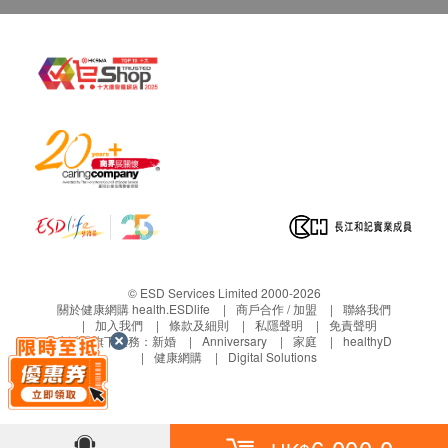
用於評估是否乙肝帶菌者。
作銷毀處理及不會存底，客戶如需額外索取報告複
白血球
10% off
中性白血球
印本
180.0
HK$
紅血球沉降率
HK$200
(體檢後叁個月內)，將收取$150行政費。註意：複
紅血球
印本報告未必完整。
丙型肝炎抗體
血紅素
客人需自行承擔郵寄報告之風險。
用來檢測體內是否有丙型肝炎病毒抗體的檢測方法。如果檢測
血球容積
所有身體檢查並非作為醫務診斷或治療用途,如需
結果呈陽性，則表示曾經感染過丙型肝炎病毒，需要進行確認
血小板
測試。當人體感染到丙型肝炎病毒之後會產生抗體，但是並沒
撰寫醫生轉介信,將作額外收費$230。
有保護作用
泌尿情況
10% off
免責聲明：
495.0
HK$
HK$550
小便細菌
所有健康檢查/服務並非作為醫務診斷或治療用
小便管型
途。當閣下身體健康出現任何疾病徵兆時，應立即
頸動脈超聲波
小便晶體
諮詢有認可資格的醫生，作出診斷及治療。
© ESD Services Limited 2000-2026
用於檢測頸部動脈狹窄、頸動脈內膜剝脫等疾病。通過頸體脈
關於健康網購 health.ESDlife
商戶合作 / 加盟
聯絡我們
小便酮
超聲波檢查，醫生可以了解血管的狀況。
本服務/產品由商戶提供。生活易【健康網購
加入我們
條款及細則
私隱聲明
免責聲明
小便硝酸盬
生活易旗下業務：
10% off
新婚
Anniversary
家庭
healthyD
health.ESDlife】並沒有經營或提供本服務/產品。
健康網購
Digital Solutions
900.0
小便蛋白質
HK$
有關此服務/產品的錯漏或延誤，或因使用此服務/
HK$1,000
小便紅血球
產品而引致的損失、損害、受傷或法律訴訟，健康
小便比重
網購health.ESDlife概不負責。一切有關的索償或
小便尿膽素