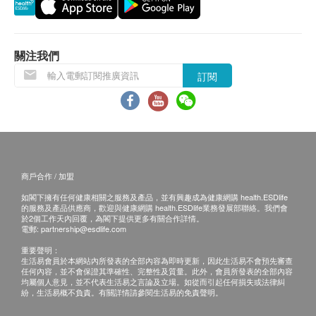
HK$250
自取報告時間 :
腎功能
星期一至六-下午 3pm - 6:30pm
前列腺及膀胱(男性)超聲波
經腹部掃描，觀察前列腺和膀胱的大小、形狀和結構，來評估
血肌酸酐
關注我們
前列增生、前列腫瘤、前線肥大或鈣化。
郵寄報告
尿素
訂閱
10% off
a.本地平郵$15郵費；掛號收取$30郵費；
腎絲球過濾率
765.0
HK$
HK$850
b.國內或澳門收取$50郵費；
甲狀腺
c.海外收取$100郵費
性病組合
甲狀腺素
包括梅毒血清試驗、愛滋病毒抗原及抗體、疱疹二型抗體試
B. 國內客戶
驗、淋病菌抗體試驗
血液檢查
(1) 親身領取：親身前往檢驗中心
56% off
商戶合作 / 加盟
700.0
(2) 順豐速遞報告 (客人另回電聽取報告)
HK$
HK$1,600
如閣下擁有任何健康相關之服務及產品，並有興趣成為健康網購 health.ESDlife
嗜鹼性白血球
的服務及產品供應商，歡迎與健康網購 health.ESDlife業務發展部聯絡。我們會
運費客人到付自理
嗜酸性白血球
於2個工作天內回覆，為閣下提供更多有關合作詳情。
人類乳突病毒 HPV-DNA
電郵:
partnership@esdlife.com
淋巴性白血球
檢查有否感染HPV病毒，評估造成病變風險 (只限有性經驗女
備註
重要聲明：
紅血球平均血紅素
性)。
生活易會員於本網站內所發表的全部內容為即時更新，因此生活易不會預先審查
如果客戶已完成電話或面解服務,若再要求講解,需
750.0
紅血球平均血紅素濃度
HK$
任何內容，並不會保證其準確性、完整性及質量。此外，會員所發表的全部內容
均屬個人意見，並不代表生活易之言論及立場。如從而引起任何損失或法律糾
另外收取$230解析報告費。
紅血球平均容積
紛，生活易概不負責。有關詳情請參閱生活易的免責聲明。
客戶若體檢後叁個月內不提取報告，所有報告一律
單核白血球
乙型肝炎表面抗原