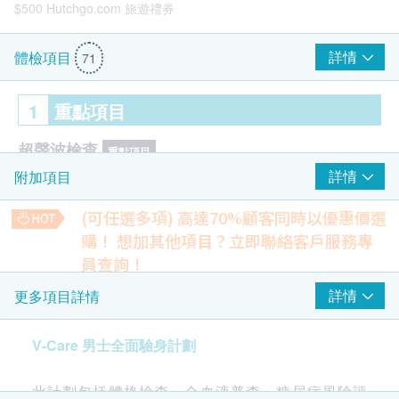
$500 Hutchgo.com 旅遊禮券
詳情
體檢項目
71
1
重點項目
超聲波檢查
重點項目
詳情
附加項目
前列腺超聲波- 只限男士
膀胱超聲波
(可任選多項) 高達70%顧客同時以優惠價選
購！
想加其他項目？立即聯絡客戶服務專
癌症指標
重點項目
員查詢！
Smartech - “Mini Cool” 無段變速高速便攜冷凍風扇 (原價$498)
甲種胎蛋白 (肝癌)
脂聯素
詳情
更多項目詳情
病毒抗體EBV (鼻咽癌)
預測早期糖尿病的風險。
癌胚抗原 (腸癌)
33% off
V-Care 男士全面驗身計劃
200.0
HK$
HK$300
前列腺癌風險評估
重點項目
此計劃包括體格檢查、全血液普查、糖尿病風險評
乙型肝炎表面抗原
前列腺特異抗原比率