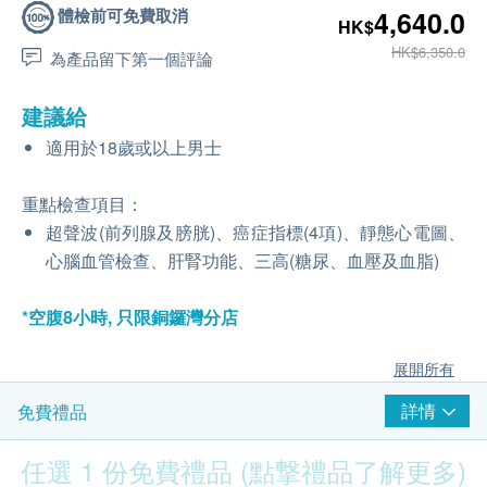
體檢前可免費取消
4,640.0
HK$
HK$6,350.0
為產品留下第一個評論
建議給
適用於18歲或以上男士
重點檢查項目：
超聲波(前列腺及膀胱)、癌症指標(4項)、靜態心電圖、
心腦血管檢查、肝腎功能、三高(糖尿、血壓及血脂)
*空腹8小時, 只限銅鑼灣分店
展開所有
詳情
免費禮品
任選 1 份免費禮品 (點撃禮品了解更多)