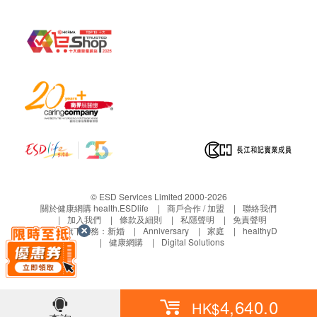
淋巴性白血球
紅血球平均紅蛋白量
紅血球平均容積
單核白血球
嗜中性白血球
紅血球分佈寬度
血抹片
紅血球平均紅蛋白
血液白血球
血小板
© ESD Services Limited 2000-2026
泌尿情況
關於健康網購 health.ESDlife
商戶合作 / 加盟
聯絡我們
加入我們
條款及細則
私隱聲明
免責聲明
小便酮
生活易旗下業務：
新婚
Anniversary
家庭
healthyD
健康網購
Digital Solutions
小便硝酸盬
小便酸鹼度
小便蛋白質
小便比重
4,640.0
HK$