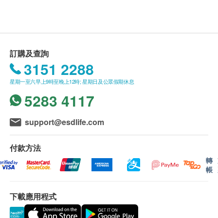
體脂肪率
報告
21% off
進行健康檢查後，一般情況下，需大概12個工作天跟
血脂
380.0
HK$
HK$480
進檢查報告， 工作天不包括星期六、日及公眾假期。
總膽固醇
輪侯報告講解時間會因應不同情況(如個別化驗項目所
癌抗原CA72.4(胃)
訂購及查詢
高密度膽固醇
需時間或客人指明特定時段)而有所延長。
是檢測胃癌和各種消化道癌症的標誌物之一。
3151 2288
三酸甘油脂
25% off
低密度膽固醇 (直接)
540.0
星期一至六早上9時至晚上12時; 星期日及公眾假期休息
親身領取：親身前往檢驗中心
HK$
HK$720
總及高密度膽固醇比例
5283 4117
甲型肝炎抗體(總)
郵寄報告：需於檢查當天提出
糖尿
用來檢測體內是否有甲型肝炎病毒抗體的檢測方法。如果檢測
support@esdlife.com
結果呈陽性，則表示體內存在甲型肝炎病毒抗體，可能曾經感
空腹血糖
備註
染過甲型肝炎或已接種過甲型肝炎疫苗 。
$200 AEON 禮券
糖化血色素
如果客戶已完成電話講解服務,若再要求講解,需另
付款方法
26% off
252.0
外收取$300解析報告費。
轉
HK$
HK$340
肝功能
帳
客戶若體檢後叁個月內不提取報告，所有報告一律
白蛋白
骨質密度超聲波
作銷毀處理及不會存底，客戶如需額外索取報告複
經過驗證的足跟定量超音波設備, 測試骨質疏鬆。
鹼性磷酸酶
下載應用程式
印本(體檢後叁個月內)，將收取$50行政費。註
21% off
總蛋白質
意：複印本報告未必完整。
550.0