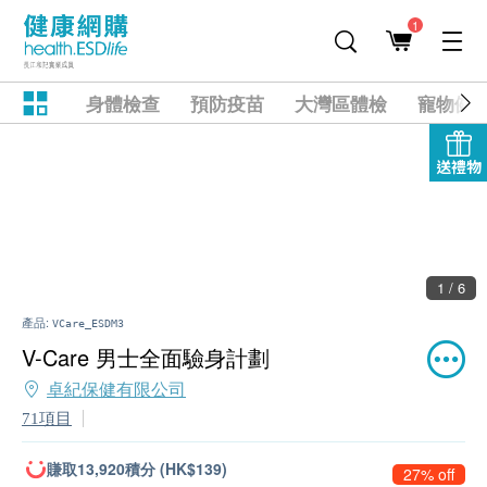
1
身體檢查
預防疫苗
大灣區體檢
寵物健
送禮物
2 / 6
產品:
VCare_ESDM3
V-Care 男士全面驗身計劃
卓紀保健有限公司
71項目
賺取13,920積分 (HK$139)
27% off