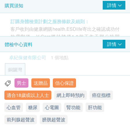
用於評估是否乙肝帶菌者。
估、心腦血管普查、腎臟功能檢查、肝臟功能檢查、
詳情
購買須知
心臟檢查
24% off
腫瘤風險 & 前列腺及膀胱超聲波
重點項目
190.0
HK$
HK$250
訂購身體檢查計劃之服務條款及細則：
靜臥心電圖
適合所有18歲以上關注自己健康的男士，通過男士驗
客戶收到由健康網購health.ESDlife寄出之確認成功付
高敏度心肌肌鈣蛋白 I
乙型肝炎表面抗體
身計劃系列檢查，了解自己的健康狀況。
款電郵後，V-Care將於隨後1-2個工作天辦公時間
同型半胱氨酸
檢測對於乙肝病毒是否有免疫力。
Smartech - “Mini Palm” 迷你無段變速強風風扇 (原價$398)
內，致電客戶預約身體檢查的時間及地點。客戶亦可
詳情
體檢中心資料
N端腦鈉前體(高敏感性)
21% off
同半胱胺酸
致電查詢或在訂單確認後1個工作天致電該中心預約
血清胱抑素C
150.0
HK$
HK$190
卓紀保健有限公司
1 個地點
同半胱氨酸水平的升高與多種疾病的發生和發展有
(電話：2785 7011)。
關，例如動脈粥樣硬化、心血管疾病、糖尿病等。
丙型肝炎抗體
銅鑼灣
2
基本項目
用來檢測體內是否有丙型肝炎病毒抗體的檢測方法。如果檢測
年齡
結果呈陽性，則表示曾經感染過丙型肝炎病毒，需要進行確認
身體檢查計劃只適用於18歲或以上之人士。
男士
送贈品
信心保證
基本健康評估
香港銅鑼灣百德新街2-20號恆隆中心23樓2301-2室
測試。當人體感染到丙型肝炎病毒之後會產生抗體，但是並沒
有保護作用 。
適合18歲或以上人士
網上即時預約
癌症指標
血壓
顯示地圖
有效期
20% off
體質指標
本身體檢查計劃有效期為6個月，客戶必須於6個月內
400.0
HK$
HK$500
心血管
V-Care健康中心
糖尿
心電圖
腎功能
肝功能
身高
(由確認付款日期起計)接受有關檢查，客戶需提前2星
星期一至五︰9:30a.m – 1:30p.m; 2:30p.m – 6:30p.m
脈搏率
前列腺超聲波
星期六︰9:30a.m – 1:30p.m; 2:30p.m – 6:00p.m
期預約相關檢查,逾期作廢。
癌抗原CA19.9(胰臟)
膀胱超聲波
體重
是檢測胰腺癌和胰髒癌風險的指標，也是常見的消化道惡性腫
星期日及公眾假期︰休息
$200 百佳電子禮券
瘤標誌物。