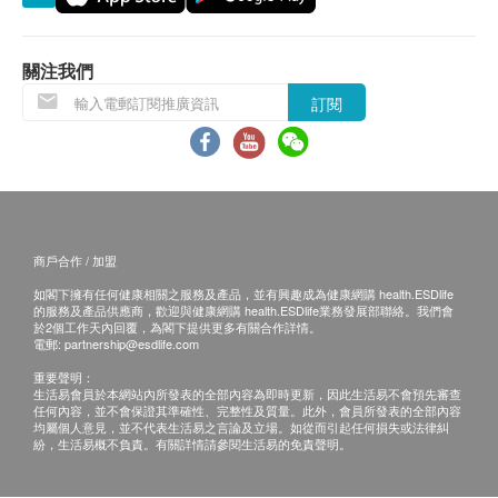
HK$
丙種谷氨基轉移酵素
HK$700
所有身體檢查並非作為醫務診斷或治療用途,如需
谷草轉氨酶
撰寫醫生轉介信,將作額外收費$100。
甲狀腺超聲波
谷丙轉氨酶
如有爭議，健康網購health.ESDlife 及 卓紀保健有
關注我們
通過超聲波觀察頸部位子甲狀腺的大小、形狀和結構是否存在
球蛋白
異常，例如結節、腫瘤、囊腫等。
限公司保留最後決定權。
訂閱
白蛋白球蛋白比例
19% off
總膽紅素
1,100.0
免責聲明：
HK$
HK$1,350
所有健康檢查/服務並非作為醫務診斷或治療用
腎功能
上腹部超聲波 (肝、膽、脾、胰、腎)
途。當閣下身體健康出現任何疾病徵兆時，應立即
利用超聲波來檢查肝、膽、胰、脾及腎臟有沒有異常。
血肌酸酐
諮詢有認可資格的醫生，作出診斷及治療。
25% off
尿素
商戶合作 / 加盟
本服務/產品由商戶提供。生活易【健康網購
1,800.0
HK$
腎小球過濾率
HK$2,400
如閣下擁有任何健康相關之服務及產品，並有興趣成為健康網購 health.ESDlife
health.ESDlife】並沒有經營或提供本服務/產品。
的服務及產品供應商，歡迎與健康網購 health.ESDlife業務發展部聯絡。我們會
有關此服務/產品的錯漏或延誤，或因使用此服務/
於2個工作天內回覆，為閣下提供更多有關合作詳情。
血液檢查
電郵:
partnership@esdlife.com
產品而引致的損失、損害、受傷或法律訴訟，健康
重要聲明：
嗜鹼性白血球
網購health.ESDlife概不負責。一切有關的索償或
生活易會員於本網站內所發表的全部內容為即時更新，因此生活易不會預先審查
血液紅血球
任何內容，並不會保證其準確性、完整性及質量。此外，會員所發表的全部內容
查詢，須向提供服務之體檢中心或商戶提出。
均屬個人意見，並不代表生活易之言論及立場。如從而引起任何損失或法律糾
嗜酸性白血球
紛，生活易概不負責。有關詳情請參閱生活易的免責聲明。
血色素
紅血球壓積量