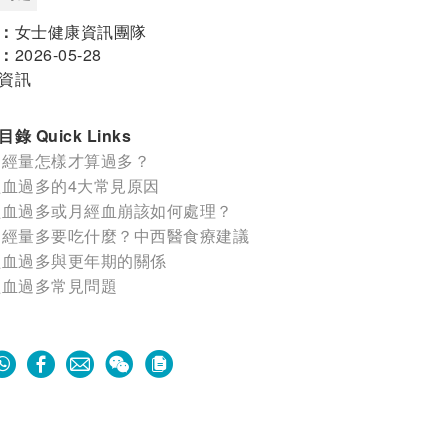
：
女士健康資訊團隊
：
2026-05-28
資訊
錄 Quick Links
月經量怎樣才算過多？
經血過多的4大常見原因
經血過多或月經血崩該如何處理？
月經量多要吃什麼？中西醫食療建議
經血過多與更年期的關係
經血過多常見問題