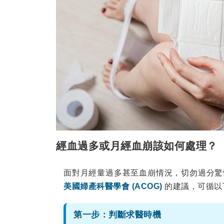
經血過多或月經血崩該如何處理？
面對月經量過多甚至血崩情況，切勿過分驚
美國婦產科醫學會 (ACOG)
的建議，可循以
第一步：判斷求醫時機