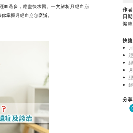
經血過多，應盡快求醫。一文解析月經血崩
作者
讓你掌握月經血崩怎麼辦。
日期
健康
快捷目
分享