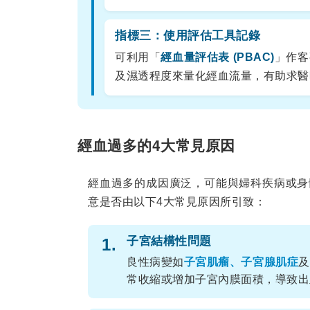
指標三：使用評估工具記錄
可利用「
經血量評估表 (PBAC)
」作客
及濕透程度來量化經血流量，有助求醫
經血過多的4大常見原因
經血過多的成因廣泛，可能與婦科疾病或身
意是否由以下4大常見原因所引致：
子宮結構性問題
1.
良性病變如
子宮肌瘤、子宮腺肌症
及
常收縮或增加子宮內膜面積，導致出