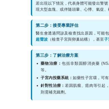
若出現以下情況，代表身體可能發出警號
現大型血塊、或伴隨頭暈、心悸、氣促、
第二步：接受專業評估
醫生會透過問診及檢查找出原因，可能
超聲波
（檢查子宮與卵巢結構），甚至
子
第三步：了解治療方案
藥物治療：
包括非類固醇消炎藥 (N
等。
子宮內投藥系統：
如藥性子宮環，可有
針對性治療：
若因肌瘤、瘜肉等引起
則需補充鐵劑。