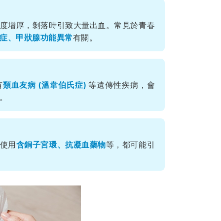
度增厚，剝落時引致大量出血。常見於青春
症、甲狀腺功能異常
有關。
有
類血友病 (溫韋伯氏症)
等遺傳性疾病，會
。
使用
含銅子宮環、抗凝血藥物
等，都可能引