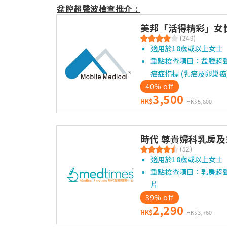
盆腔超聲波檢查推介：
美邦「活得精彩」女性
(249)
適用於18歲或以上女士
重點檢查項目：盆腔超
癌症指標 (乳癌及卵巢癌
40% off
3,500
HK$
HK$5,800
時代 尊貴婦科乳房及
(52)
適用於18歲或以上女士
重點檢查項目：乳房超
片
39% off
2,290
HK$
HK$3,760