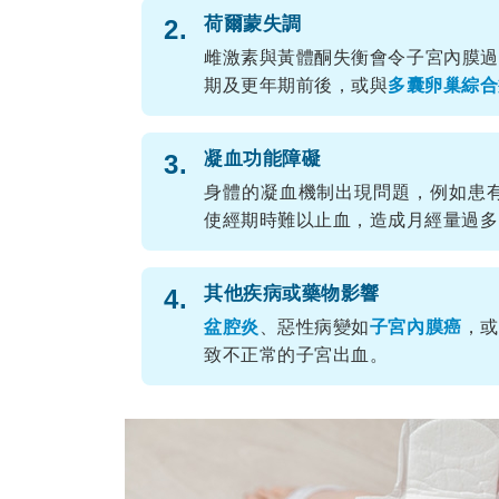
荷爾蒙失調
2.
雌激素與黃體酮失衡會令子宮內膜過
期及更年期前後，或與
多囊卵巢綜合
凝血功能障礙
3.
身體的凝血機制出現問題，例如患
使經期時難以止血，造成月經量過多
其他疾病或藥物影響
4.
盆腔炎
、惡性病變如
子宮內膜癌
，或
致不正常的子宮出血。