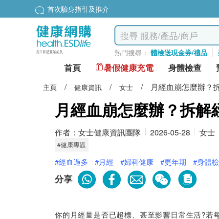
首次驗身指引及推介
熱門搜尋：
體檢送現金券/禮品
首頁
暑假健康充電
身體檢查
/
/
/
月經血崩怎麼辦？
主頁
健康資訊
女士
月經血崩怎麼辦？拆解
作者：
女士健康資訊團隊
2026-05-28
女士
#健康專題
#經血過多
#月經
#婦科健康
#更年期
#身體
分享
你的月經量是否已超標、甚至影響日常生活?若每