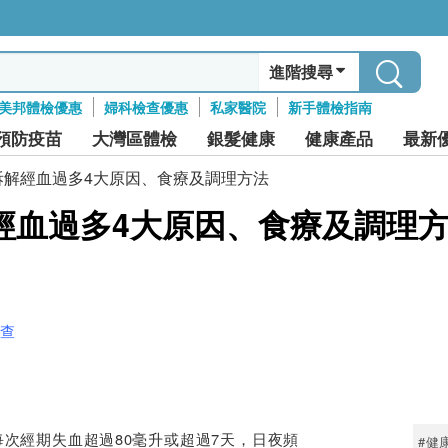
進階搜尋
美邦體檢優惠
婦科檢查優惠
私家醫院
新手體檢指南
預防疫苗
大灣區體檢
銀髮健康
健康產品
最新
拆解經血過多4大原因、食療及調理方法
經血過多4大原因、食療及調理
檢查
次經期失血超過80毫升或超過7天，日夜頻
#健