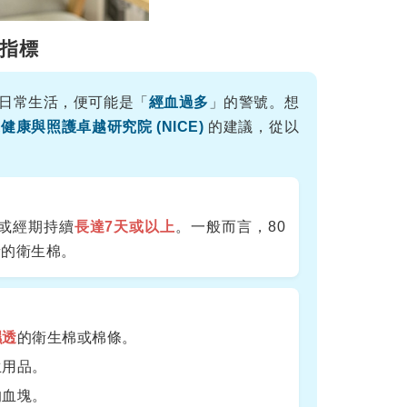
指標
日常生活，便可能是「
經血過多
」的警號。想
健康與照護卓越研究院 (NICE)
的建議，從以
或經期持續
長達7天或以上
。一般而言，80
量的衛生棉。
濕透
的衛生棉或棉條。
生用品。
的血塊。