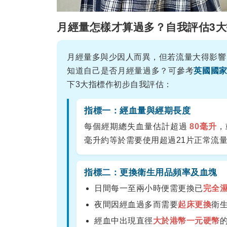
月經量怎樣才算過多？自我評估3大
月經量多與少因人而異，但若流量大得影響
知道自己是否月經量過多？可參考
英國國家
下3大指標作初步自我評估：
指標一：經血量與經期長度
每個經期總失血量估計超過
80毫升
，
毫升約等於需要使用超過21片正常流
指標二：更換衛生用品頻率及血塊
日間每一至兩小時便需更換已
完全
夜間因經血過多而需要
起床更換
衛
經血中出現直徑
大於港幣一元硬幣