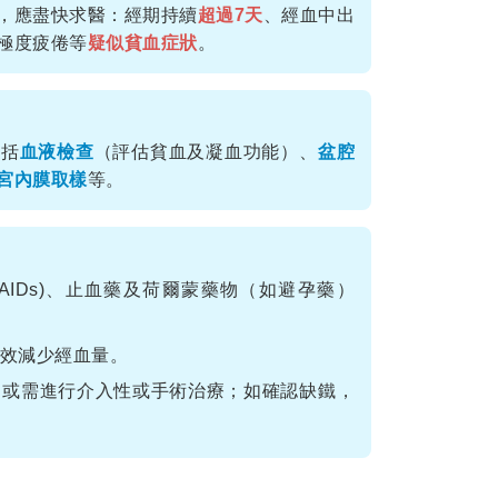
，應盡快求醫：經期持續
超過7天
、經血中出
極度疲倦等
疑似貧血症狀
。
包括
血液檢查
（評估貧血及凝血功能）、
盆腔
宮內膜取樣
等。
SAIDs)、止血藥及荷爾蒙藥物（如避孕藥）
效減少經血量。
，或需進行介入性或手術治療；如確認缺鐵，