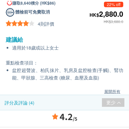
賺取8,640積分 (HK$86)
22% off
體檢前可免費取消
2,880.0
HK$
HK$3,680.0
4則評價
建議給
適用於18歲或以上女士
重點檢查項目：
盆腔超聲波、柏氏抹片、乳房及盆腔檢查(手觸)、腎功
能、甲狀腺、三高檢查 (糖尿、血壓及血脂)
展開所有
更少
評分及評論 (4)
4.2
/5