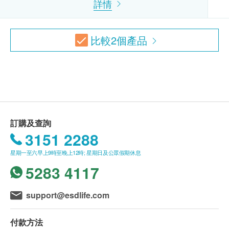
促甲狀腺激素
詳情
肺X光平片
免責聲明：
300.0
血液檢查
HK$
所有健康檢查/服務並非作為醫務診斷或治療用
比較
2
個產品
途。當閣下身體健康出現任何疾病徵兆時，應立即
全血計數
全腹超聲波
諮詢有認可資格的醫生，作出診斷及治療。
3,340.0
HK$
報告
本服務/產品由商戶提供。生活易【健康網購
health.ESDlife】並沒有經營或提供本服務/產品。
肝炎伸延檢查
詳盡健康檢查報告連醫生註解及建議
甲型肝炎抗體 、乙型肝炎e抗原、乙型肝炎表面抗體
有關此服務/產品的錯漏或延誤，或因使用此服務/
930.0
HK$
產品而引致的損失、損害、受傷或法律訴訟，健康
網購health.ESDlife概不負責。一切有關的索償或
訂購及查詢
乳房X光造影 (3D)
查詢，須向提供服務之體檢中心或商戶提出。
3151 2288
3,450.0
HK$
星期一至六早上9時至晚上12時; 星期日及公眾假期休息
2D乳房造影
5283 4117
2,070.0
HK$
support@esdlife.com
DEXA骨質密度 (WHOLE BODY)
2,300.0
HK$
付款方法