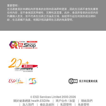
致敏原詳細篩查（食物過敏）
2,070.0
重要聲明：
HK$
生活易會員於本網站內所發表的全部內容為即時更新，因此生活易不會預先審查
任何內容，並不會保證其準確性、完整性及質量。此外，會員所發表的全部內容
均屬個人意見，並不代表生活易之言論及立場。如從而引起任何損失或法律糾
致敏原詳細篩查（環境過敏）
紛，生活易概不負責。有關詳情請參閱生活易的免責聲明。
2,070.0
HK$
心臟超聲波
3,220.0
HK$
© ESD Services Limited 2000-2026
關於健康網購 health.ESDlife
商戶合作 / 加盟
聯絡我們
加入我們
條款及細則
私隱聲明
免責聲明