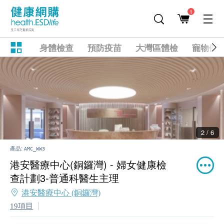
1
身體檢查
預防疫苗
大灣區體檢
寵物健
2 / 6
產品:
AMC_WW3
港安醫療中心(銅鑼灣) - 婦女健康檢
查計劃3-普通科醫生主理
港安醫療中心 (銅鑼灣)
19項目