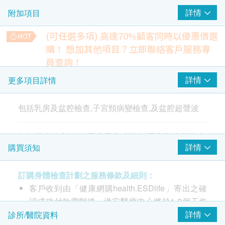
詳情
附加項目
盆腔超聲波-只限女士
(可任選多項) 高達70%顧客同時以優惠價選
子宮頸病變測試 (只限女士)
重點項目
購！
想加其他項目？立即聯絡客戶服務專
柏氏子宮頸細胞檢查
員查詢！
心血管疾病檢查
詳情
更多項目詳情
同型半胱氨酸、凝血酵素原時間、部份凝血素時間、D二元體
2
基本項目
1,730.0
HK$
包括乳房及盆腔檢查,子宮頸病變檢查,及盆腔超聲波
乳房及盆腔觸診
幽門螺旋菌吹氣測試
920.0
乳房及盆腔檢查(手觸)
HK$
包括基本健康評估
,
乳房及盆腔檢查
,
子宮頸病變檢查
,
詳情
購買須知
及盆腔超聲波
基本健康評估
骨骼功能組合
鈣、磷、鹼性磷酸酶
視力檢查
訂購身體檢查計劃之服務條款及細則：
270.0
HK$
色盲測試
客戶收到由「健康網購health.ESDlife」寄出之確
青光眼初部檢查
認成功付款電郵後，港安醫療中心將於1-2個工作
人類乳頭病毒測試
920.0
血壓
HK$
天內，致電客戶預約身體檢查的時間及地點。客戶
詳情
診所/醫院資料
體質指標