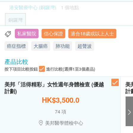
亦可於訂單確認後1個工作天致電港安醫療中心 (銅
身高
大便隱血檢查
港安醫療中心 (銅鑼灣)
1 個地點
鑼灣)查詢 (電話: 2782 2202)
210.0
HK$
脈搏率
客戶必須於預約當天出示身份証及列印訂購確認信
銅鑼灣
體重
以確認身份。
甲狀腺超聲波
醫生會診及體格檢查
本身體檢查計劃有效期為6個月，客戶必須於6個月
1,500.0
私家醫院
信心保證
適合18歲或以上人士
HK$
銅鑼灣恩平道28號利園二期26樓2601室
病歷及健康問卷調查
內(由確認付款日期起計)接受有關檢查，逾期作
癌症指標
大腸癌
肺功能
超聲波
顯示地圖
廢。
血脂
癌症指標測試組合A
肝癌指標、胰臟癌指標、胃腫瘤指標、鼻咽癌腫瘤指標
訂購一經確認，不設更改已訂購的計劃，轉讓給第
星期一至四︰9:00a.m. – 7:00p.m.
1,980.0
產品比較
總膽固醇
HK$
三者及／或退款。
星期五：9:00a.m. – 5:30p.m.
按下項目比較按鈕
進行比較(選擇1至3個產品)
星期六, 日及公眾假期︰休息
進行健康檢查後，一般情況下，需大概7-10個工作
糖尿
癌症指標測試組合B - 只限女士
天跟進檢查報告，工作天不包括星期六、日及公眾
肝癌指標、胃腫瘤指標、卵巢腫瘤指標、乳房腫瘤指標
美邦「活得精彩」女性週年身體檢查 (優越
美
空腹血糖
1,920.0
假期。 輪侯報告講解時間會因應不同情況 (如個別
HK$
計劃)
計
化驗項目所需時間或客人指明特定時段) 而有所延
腎功能
HK$3,500.0
DEXA骨質密度檢查
長。
「DEXA」即是「雙能量X光吸收」 的簡稱，以兩道X光射線量
所有體格檢查並非作為醫務診斷或治療用途。
尿液常規檢驗
74 項
度腰椎及股關節的骨質密度，能準確測出少至每年百分之二的
如有任何爭議，「健康網購health.ESDlife」及港
骨質密度流失。 DEXA檢查時間短，而且輻射性低。
甲狀腺
美邦醫學體檢中心
1,270.0
安醫療中心保留最終決定權。
HK$