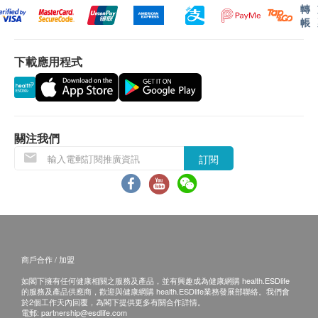
專業註冊營養師諮詢
轉
1,000.0
帳
HK$
梅毒血清試驗
下載應用程式
90.0
HK$
腎功能檢查組合
肌酸肝、尿素、腎小球過濾率
350.0
HK$
關注我們
訂閱
愛滋病抗體一及二
460.0
HK$
運動心電圖
3,450.0
HK$
商戶合作 / 加盟
靜態心電圖
如閣下擁有任何健康相關之服務及產品，並有興趣成為健康網購 health.ESDlife
610.0
HK$
的服務及產品供應商，歡迎與健康網購 health.ESDlife業務發展部聯絡。我們會
於2個工作天內回覆，為閣下提供更多有關合作詳情。
電郵:
partnership@esdlife.com