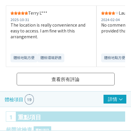
Terry L***
Lau M*
2025-10-31
2024-02-04
The location is really convenience and
No comment an
easy to access. I am fine with this
provided thank
arrangement.
體檢地點方便
體檢環境舒適​
體檢地點方便
查看所有評論
詳情
體檢項目
19
1
重點項目
超聲波檢查
重點項目