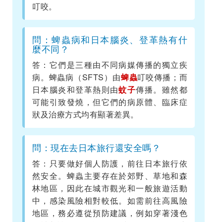
叮咬。
問：蜱蟲病和日本腦炎、登革熱有什
麼不同？
答：它們是三種由不同病媒傳播的獨立疾
病。蜱蟲病（SFTS）由
蜱蟲
叮咬傳播；而
日本腦炎和登革熱則由
蚊子
傳播。雖然都
可能引致發燒，但它們的病原體、臨床症
狀及治療方式均有顯著差異。
問：現在去日本旅行還安全嗎？
答：只要做好個人防護，前往日本旅行依
然安全。蜱蟲主要存在於郊野、草地和森
林地區，因此在城市觀光和一般旅遊活動
中，感染風險相對較低。如需前往高風險
地區，務必遵從預防建議，例如穿著淺色