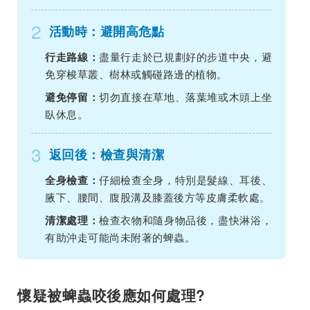
2
活動時：避開高危點
盡量行走於已規劃好的步道中央，避
行走路線：
免穿梭草叢、樹林或觸碰路邊的植物。
切勿直接在草地、落葉堆或木頭上坐
避免停留：
臥休息。
3
返回後：檢查與清潔
仔細檢查全身，特別是髮線、耳後、
全身檢查：
腋下、腰間、腹股溝及膝蓋後方等皮膚柔軟處。
檢查衣物和隨身物品後，盡快淋浴，
清潔處理：
有助沖走可能尚未附著的蜱蟲。
懷疑被蜱蟲咬後應如何處理?