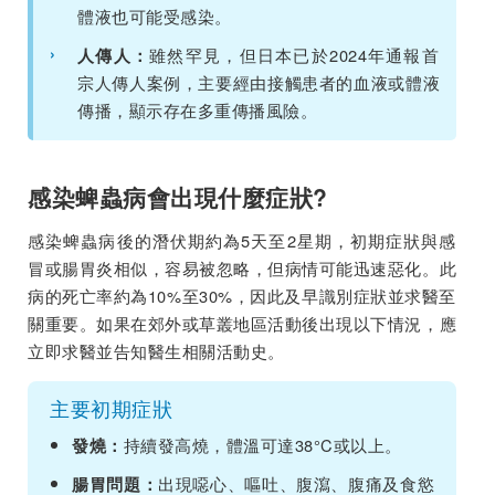
體液也可能受感染。
›
雖然罕見，但日本已於2024年通報首
人傳人：
宗人傳人案例，主要經由接觸患者的血液或體液
傳播，顯示存在多重傳播風險。
感染蜱蟲病會出現什麼症狀?
感染蜱蟲病後的潛伏期約為5天至2星期，初期症狀與感
冒或腸胃炎相似，容易被忽略，但病情可能迅速惡化。此
病的死亡率約為10%至30%，因此及早識別症狀並求醫至
關重要。如果在郊外或草叢地區活動後出現以下情況，應
立即求醫並告知醫生相關活動史。
主要初期症狀
持續發高燒，體溫可達38°C或以上。
發燒：
出現噁心、嘔吐、腹瀉、腹痛及食慾
腸胃問題：