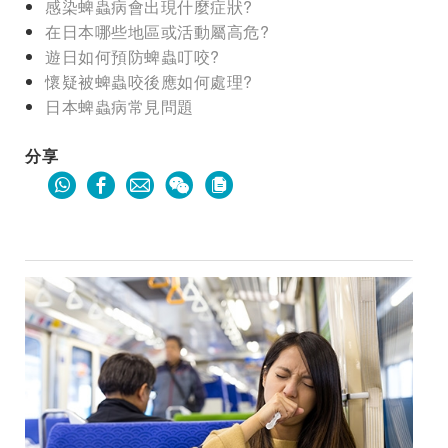
感染蜱蟲病會出現什麼症狀?
在日本哪些地區或活動屬高危?
遊日如何預防蜱蟲叮咬?
懷疑被蜱蟲咬後應如何處理?
日本蜱蟲病常見問題
分享