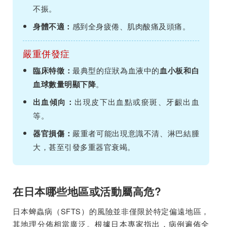
不振。
感到全身疲倦、肌肉酸痛及頭痛。
身體不適：
嚴重併發症
最典型的症狀為血液中的
臨床特徵：
血小板和白
。
血球數量明顯下降
出現皮下出血點或瘀斑、牙齦出血
出血傾向：
等。
嚴重者可能出現意識不清、淋巴結腫
器官損傷：
大，甚至引發多重器官衰竭。
在日本哪些地區或活動屬高危?
日本蜱蟲病（SFTS）的風險並非僅限於特定偏遠地區，
其地理分佈相當廣泛。根據日本專家指出，病例遍佈全