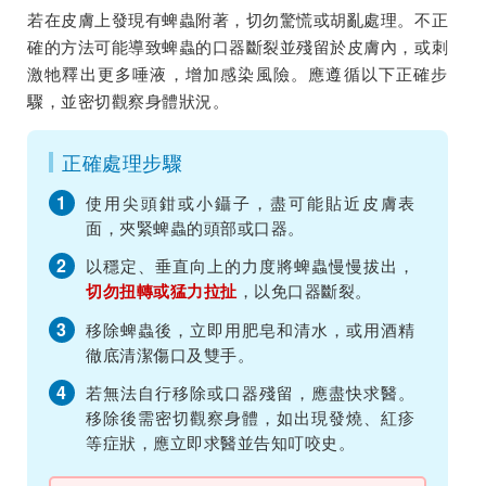
若在皮膚上發現有蜱蟲附著，切勿驚慌或胡亂處理。不正
確的方法可能導致蜱蟲的口器斷裂並殘留於皮膚內，或刺
激牠釋出更多唾液，增加感染風險。應遵循以下正確步
驟，並密切觀察身體狀況。
正確處理步驟
1
使用尖頭鉗或小鑷子，盡可能貼近皮膚表
面，夾緊蜱蟲的頭部或口器。
2
以穩定、垂直向上的力度將蜱蟲慢慢拔出，
，以免口器斷裂。
切勿扭轉或猛力拉扯
3
移除蜱蟲後，立即用肥皂和清水，或用酒精
徹底清潔傷口及雙手。
4
若無法自行移除或口器殘留，應盡快求醫。
移除後需密切觀察身體，如出現發燒、紅疹
等症狀，應立即求醫並告知叮咬史。