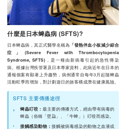
什麼是日本蜱蟲病 (SFTS)?
日本蜱蟲病，其正式醫學名稱為
「發熱伴血小板減少綜合
症」(Severe Fever with Thrombocytopenia
，是一種由新病毒引起的急性傳染
Syndrome, SFTS)
病。根據台灣疾管署及日本專家資料，此病近年在日本的
通報個案有顯著上升趨勢，病例通常自每年3月起隨蜱蟲
活動旺季而增加，對計劃遊日的旅客構成潛在健康風險。
SFTS 主要傳播途徑
›
最主要的傳播方式，經由帶有病毒的
蜱蟲叮咬：
蜱蟲（俗稱「壁蝨」、「牛蜱」）叮咬而感染。
›
接觸被病毒感染的動物之血液或
接觸感染動物：