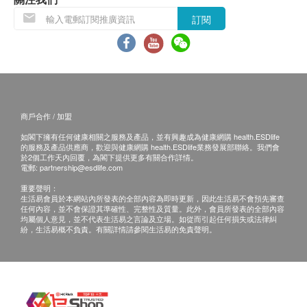
訂閱
商戶合作 / 加盟
如閣下擁有任何健康相關之服務及產品，並有興趣成為健康網購 health.ESDlife
的服務及產品供應商，歡迎與健康網購 health.ESDlife業務發展部聯絡。我們會
於2個工作天內回覆，為閣下提供更多有關合作詳情。
電郵:
partnership@esdlife.com
重要聲明：
生活易會員於本網站內所發表的全部內容為即時更新，因此生活易不會預先審查
任何內容，並不會保證其準確性、完整性及質量。此外，會員所發表的全部內容
均屬個人意見，並不代表生活易之言論及立場。如從而引起任何損失或法律糾
紛，生活易概不負責。有關詳情請參閱生活易的免責聲明。