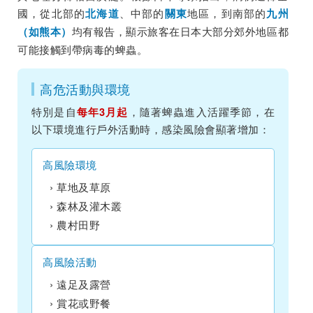
國，從北部的
、中部的
地區，到南部的
北海道
關東
九州
均有報告，顯示旅客在日本大部分郊外地區都
（如熊本）
可能接觸到帶病毒的蜱蟲。
高危活動與環境
特別是自
，隨著蜱蟲進入活躍季節，在
每年3月起
以下環境進行戶外活動時，感染風險會顯著增加：
高風險環境
草地及草原
森林及灌木叢
農村田野
高風險活動
遠足及露營
賞花或野餐