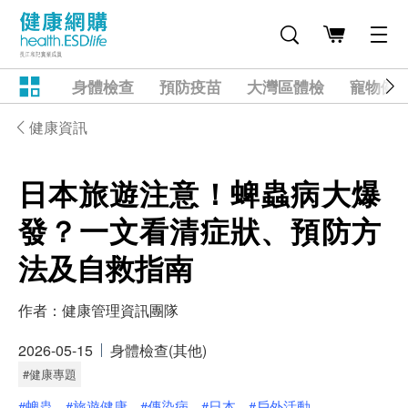
身體檢查
預防疫苗
大灣區體檢
寵物健
健康資訊
日本旅遊注意！蜱蟲病大爆
發？一文看清症狀、預防方
法及自救指南
作者：
健康管理資訊團隊
2026-05-15
身體檢查(其他)
#健康專題
#蜱蟲
#旅遊健康
#傳染病
#日本
#戶外活動