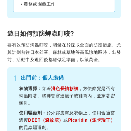
農務或園藝工作
遊日如何預防蜱蟲叮咬?
要有效預防蜱蟲叮咬，關鍵在於採取全面的防護措施。尤
其計劃前往日本郊區、森林或草地等高風險地區時，出發
前、活動中及返回後都應做足準備，以策萬全。
1
出門前：個人裝備
穿著
，方便察覺是否有
衣物選擇：
淺色長袖衫褲
蜱蟲附著。將褲管塞進襪子或鞋筒內，並穿著密
頭鞋。
於外露皮膚及衣物上，使用含適當
使用驅蟲劑：
濃度
或
DEET（避蚊胺）
Picaridin（派卡瑞丁）
的昆蟲驅避劑。