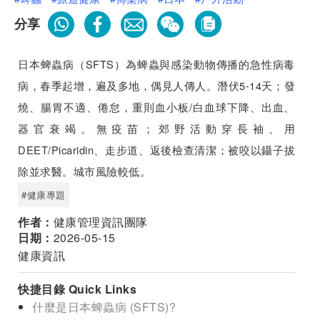
分享
日本蜱蟲病（SFTS）為蜱蟲與感染動物傳播的急性病毒
病，春季起增，遍及多地，偶見人傳人。潛伏5-14天；發
燒、腸胃不適、倦怠，重則血小板/白血球下降、出血、
器官衰竭。無疫苗；郊野活動穿長袖、用
DEET/Picaridin、走步道、返後檢查清潔；被咬以鑷子拔
除並求醫。城市風險較低。
#健康專題
作者：
健康管理資訊團隊
日期：
2026-05-15
健康資訊
快捷目錄 Quick Links
什麼是日本蜱蟲病 (SFTS)?