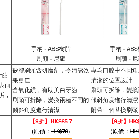
手柄 - ABS樹脂
手柄 - AB
刷頭 - 尼龍
刷頭 - 
矽膠刷頭含研磨劑，令清潔效
專爲口腔中不同角
牙齒
果更佳
清潔的位置設計
表面
含氧化鎂，有助美白牙齒
刷頭可拆除，變換
垢，
刷頭可拆除，變換兩種不同的
傾斜角度進行清潔
傾斜角度進行清潔
附帶一個替換刷頭
【9折】HK$65.7
【9折】HK$
(原價：
HK$73
)
(原價：
HK