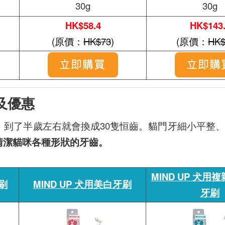
30g
30g
HK$58.4
HK$143
(原價：
HK$73
)
(原價：
HK$
及優惠
，到了半歲左右就會換成30隻恒齒。貓門牙細小平整
清潔貓咪各種形狀的牙齒。
MIND UP 犬用
牙刷
MIND UP 犬用美白牙刷
牙刷