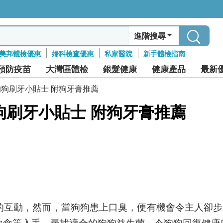
進階搜尋
美邦體檢優惠
婦科檢查優惠
私家醫院
新手體檢指南
預防疫苗
大灣區體檢
銀髮健康
健康產品
最新
幫狗狗刷牙小貼士 附狗牙膏推薦
狗狗刷牙小貼士 附狗牙膏推薦
的互動，然而，當狗狗患上口臭，便有機會令主人卻步
飲食等入手，尋找適合的狗狗益生菌，令狗狗回復健康