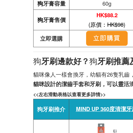
狗
牙膏容量
60g
HK$88.2
狗
牙膏售價
(原價：
HK$98
)
立即選購
狗
狗
牙刷邊款好？
牙刷推薦
貓咪像人一樣會換牙，幼貓有26隻乳齒
貓咪設計的潔齒手套和牙刷，可以靈活
<<左右滑動表格以查看更多詳情>>
MIND UP 360度清潔
狗牙刷推介