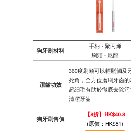
手柄 - 聚丙烯
狗牙刷材料
刷頭 - 尼龍
360度刷頭可以輕鬆觸及
死角，全方位磨刷牙齒的
潔齒功效
超細毛有助於徹底去除污
清潔牙齒
【8折】HK$40.8
狗牙刷售價
(原價：
HK$51
)