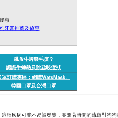
及優惠
狗
牙膏
推薦及優惠
跳蚤牛蜱襲毛孩？
認識牛蜱熱及跳蝨咬症狀
口罩訂購專區：網購WatsMask、
韓國口罩及台灣口罩
。這種疾病可能不易被發覺，並隨著時間的流逝對狗狗