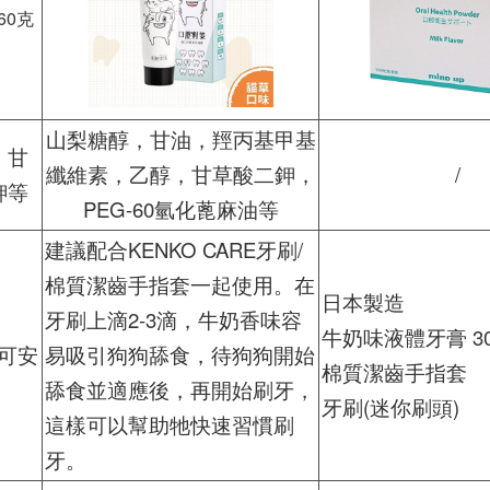
山梨糖醇，甘油，羥丙基甲基
，甘
纖維素，乙醇，甘草酸二鉀，
/
鉀等
PEG-60氫化蓖麻油等
建議配合KENKO CARE牙刷/
棉質潔齒手指套一起使用。在
日本製造
牙刷上滴2-3滴，牛奶香味容
牛奶味液體牙膏 3
可安
易吸引狗狗舔食，待狗狗開始
棉質潔齒手指套
舔食並適應後，再開始刷牙，
牙刷(迷你刷頭)
這樣可以幫助牠快速習慣刷
牙。