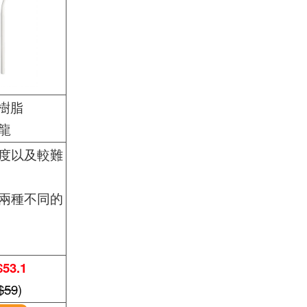
S樹脂
尼龍
度以及較難
兩種不同的
53.1
$59
)