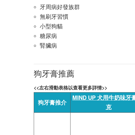
牙周病好發族群
無刷牙習慣
小型狗貓
糖尿病
腎臟病
狗牙膏推薦
<<左右滑動表格以查看更多詳情>>
MIND UP 犬用牛奶味牙膏
狗牙膏推介
克