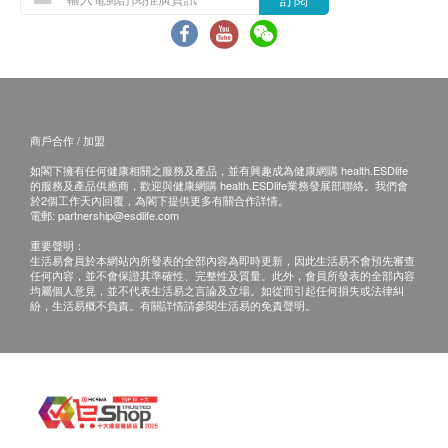
商戶合作 / 加盟
如閣下擁有任何健康相關之服務及產品，並有興趣成為健康網購 health.ESDlife
的服務及產品供應商，歡迎與健康網購 health.ESDlife業務發展部聯絡。我們會
於2個工作天內回覆，為閣下提供更多有關合作詳情。
電郵:
partnership@esdlife.com
重要聲明：
生活易會員於本網站內所發表的全部內容為即時更新，因此生活易不會預先審查
任何內容，並不會保證其準確性、完整性及質量。此外，會員所發表的全部內容
均屬個人意見，並不代表生活易之言論及立場。如從而引起任何損失或法律糾
紛，生活易概不負責。有關詳情請參閱生活易的免責聲明。