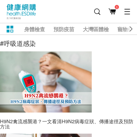
1
身體檢查
預防疫苗
大灣區體檢
寵物健
#呼吸道感染
H9N2禽流感襲港？一文看清H9N2病毒症狀、傳播途徑及預防
方法