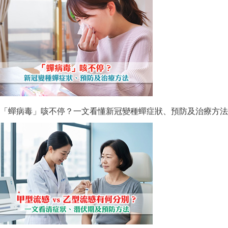
「蟬病毒」咳不停？一文看懂新冠變種蟬症狀、預防及治療方法