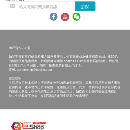
訂閱
商戶合作 / 加盟
如閣下擁有任何健康相關之服務及產品，並有興趣成為健康網購 health.ESDlife
的服務及產品供應商，歡迎與健康網購 health.ESDlife業務發展部聯絡。我們會
於2個工作天內回覆，為閣下提供更多有關合作詳情。
電郵:
partnership@esdlife.com
重要聲明：
生活易會員於本網站內所發表的全部內容為即時更新，因此生活易不會預先審查
任何內容，並不會保證其準確性、完整性及質量。此外，會員所發表的全部內容
均屬個人意見，並不代表生活易之言論及立場。如從而引起任何損失或法律糾
紛，生活易概不負責。有關詳情請參閱生活易的免責聲明。