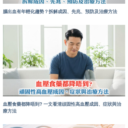
腦出血有年輕化趨勢？拆解成因、先兆、預防及治療方法
血壓食藥都降唔到? 一文看清頑固性高血壓成因、症狀與治
療方法