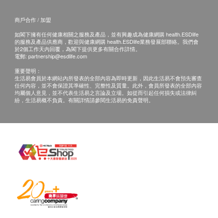
商戶合作 / 加盟
如閣下擁有任何健康相關之服務及產品，並有興趣成為健康網購 health.ESDlife
的服務及產品供應商，歡迎與健康網購 health.ESDlife業務發展部聯絡。我們會
於2個工作天內回覆，為閣下提供更多有關合作詳情。
電郵:
partnership@esdlife.com
重要聲明：
生活易會員於本網站內所發表的全部內容為即時更新，因此生活易不會預先審查
任何內容，並不會保證其準確性、完整性及質量。此外，會員所發表的全部內容
均屬個人意見，並不代表生活易之言論及立場。如從而引起任何損失或法律糾
紛，生活易概不負責。有關詳情請參閱生活易的免責聲明。