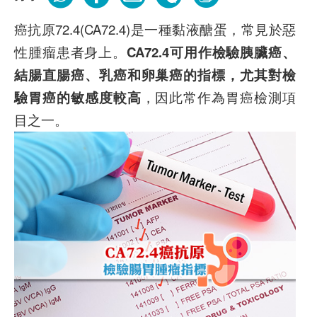
癌抗原72.4(CA72.4)是一種黏液醣蛋，常見於惡
性腫瘤患者身上。
CA72.4可用作檢驗胰臟癌、
結腸直腸癌、乳癌和卵巢癌的指標，尤其對檢
驗胃癌的敏感度較高
，因此常作為胃癌檢測項
目之一。