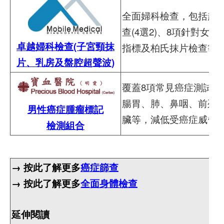
全面婦科檢查，包括超
查(4選2)、8項針對女性
卓越婦科檢查(子宮頸抹
指標及柏氏抹片檢查等
片、乳房及盤腔超聲波)
覆蓋8項常見癌症測試，
腸胃、肺、鼻咽、前列
男性癌症腫瘤標記
臟等，減低受癌症威脅
檢測組合
→ 按此了解更多
癌症篩查
→ 按此了解更多
全面身體檢查
延伸閱讀