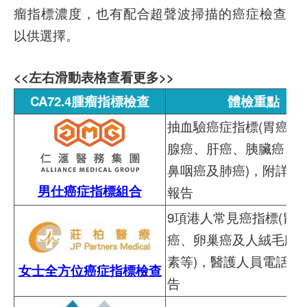
瘤指標濃度，也有配合超聲波掃描的癌症檢查
以供選擇。
<<左右滑動表格查看更多>>
CA72.4腫瘤指標檢查
體檢重點
抽血驗癌症指標(胃癌、
腺癌、肝癌、胰臟癌、
鼻咽癌及肺癌)，附詳細
男仕癌症指標組合
報告
9項港人常見癌指標(胃
癌、卵巢癌及人絨毛膜
素等)，醫護人員電話講
女士全方位癌症指標檢查
告