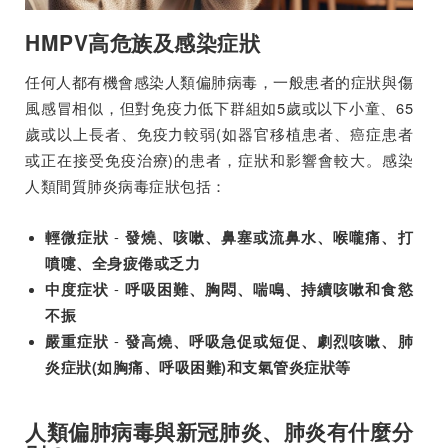
HMPV高危族及感染症狀
任何人都有機會感染人類偏肺病毒，一般患者的症狀與傷
風感冒相似，但對免疫力低下群組如5歲或以下小童、65
歲或以上長者、免疫力較弱(如器官移植患者、癌症患者
或正在接受免疫治療)的患者，症狀和影響會較大。感染
人類間質肺炎病毒症狀包括：
-
輕微症狀
發燒、咳嗽、鼻塞或流鼻水、喉嚨痛、打
噴嚏、全身疲倦或乏力
-
中度症状
呼吸困難、胸悶、喘鳴、持續咳嗽和食慾
不振
-
嚴重症狀
發高燒、呼吸急促或短促、劇烈咳嗽、肺
炎症狀(如胸痛、呼吸困難)和支氣管炎症狀等
人類偏肺病毒與新冠肺炎、肺炎有什麼分