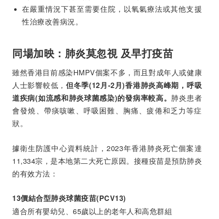
在嚴重情況下甚至需要住院，以氧氣療法或其他支援
性治療改善病況。
同場加映：肺炎莫忽視 及早打疫苗
雖然香港目前感染HMPV個案不多，而且對成年人或健康
人士影響較低，
但冬季(12月-2月)香港肺炎高峰期，呼吸
肺炎患者
道疾病(如流感和肺炎球菌感染)的發病率較高。
會發燒、帶痰咳嗽、呼吸困難、胸痛、疲倦和乏力等症
狀。
據衛生防護中心資料統計，2023年香港肺炎死亡個案達
11,334宗，是本地第二大死亡原因。接種疫苗是預防肺炎
的有效方法：
13價結合型肺炎球菌疫苗(PCV13)
適合所有嬰幼兒、65歲以上的老年人和高危群組