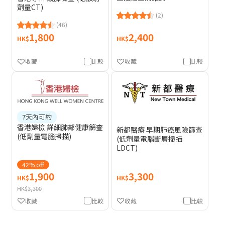
劑量CT)
(2)
(46)
1,800
2,400
HK$
HK$
收藏
比較
收藏
比較
7天內可約
香港婦檢 詳細肺部健康篩查
新都醫療 早期肺癌風險篩查
(低劑量電腦掃描)
(低劑量電腦斷層掃描
LDCT)
42% off
1,900
3,300
HK$
HK$
HK$3,300
收藏
比較
收藏
比較