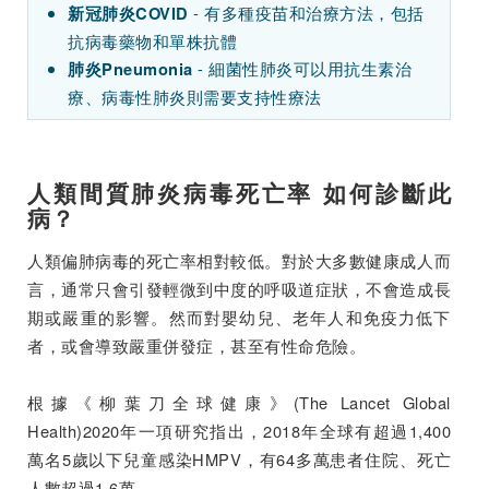
- 有多種疫苗和治療方法，包括
新冠肺炎COVID
抗病毒藥物和單株抗體
- 細菌性肺炎可以用抗生素治
肺炎Pneumonia
療、病毒性肺炎則需要支持性療法
人類間質肺炎病毒死亡率 如何診斷此
病？
人類偏肺病毒的死亡率相對較低。對於大多數健康成人而
言，通常只會引發輕微到中度的呼吸道症狀，不會造成長
期或嚴重的影響。然而對嬰幼兒、老年人和免疫力低下
者，或會導致嚴重併發症，甚至有性命危險。
根據《柳葉刀全球健康》(The Lancet Global
Health)2020年一項研究指出，2018年全球有超過1,400
萬名5歲以下兒童感染HMPV，有64多萬患者住院、死亡
人數超過1.6萬。