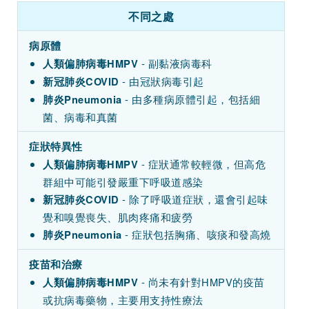
不同之處
病原體
- 副黏液病毒科
人類偏肺病毒HMPV
- 由冠狀病毒引起
新冠肺炎COVID
- 由多種病原體引起，包括細
肺炎Pneumonia
菌、病毒和真菌
症狀特異性
- 症狀通常較輕微，但高危
人類偏肺病毒HMPV
群組中可能引發嚴重下呼吸道感染
- 除了呼吸道症狀，還會引起味
新冠肺炎COVID
覺和嗅覺喪失、肌肉疼痛和疲勞
- 症狀包括胸痛、咳痰和發高燒
肺炎Pneumonia
疫苗和治療
- 尚未有針對HMPV的疫苗
人類偏肺病毒HMPV
或抗病毒藥物，主要用支持性療法