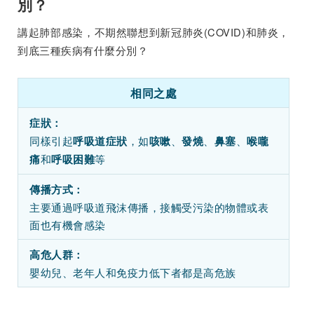
別？
講起肺部感染，不期然聯想到新冠肺炎(COVID)和肺炎，
到底三種疾病有什麼分別？
相同之處
症狀：
同樣引起
，如
、
、
、
呼吸道症狀
咳嗽
發燒
鼻塞
喉嚨
和
等
痛
呼吸困難
傳播方式：
主要通過呼吸道飛沫傳播，接觸受污染的物體或表
面也有機會感染
高危人群：
嬰幼兒、老年人和免疫力低下者都是高危族