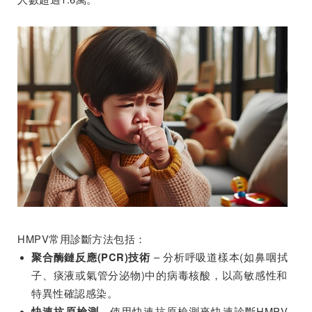
HMPV常用診斷方法包括：
– 分析呼吸道樣本(如鼻咽拭
聚合酶鏈反應(PCR)技術
子、痰液或氣管分泌物)中的病毒核酸，以高敏感性和
特異性確認感染。
- 使用快速抗原檢測來快速診斷HMPV
快速抗原檢測