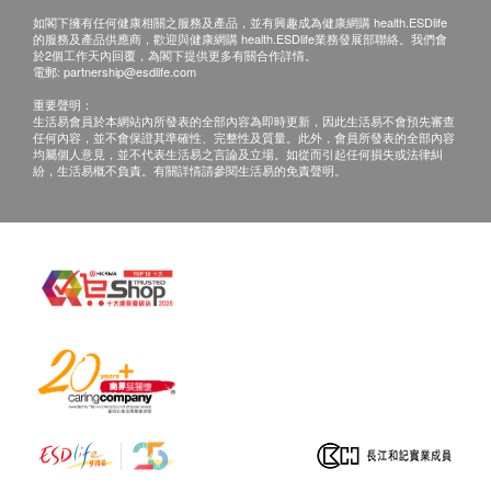
如閣下擁有任何健康相關之服務及產品，並有興趣成為健康網購 health.ESDlife
的服務及產品供應商，歡迎與健康網購 health.ESDlife業務發展部聯絡。我們會
於2個工作天內回覆，為閣下提供更多有關合作詳情。
電郵:
partnership@esdlife.com
重要聲明：
生活易會員於本網站內所發表的全部內容為即時更新，因此生活易不會預先審查
任何內容，並不會保證其準確性、完整性及質量。此外，會員所發表的全部內容
均屬個人意見，並不代表生活易之言論及立場。如從而引起任何損失或法律糾
紛，生活易概不負責。有關詳情請參閱生活易的免責聲明。