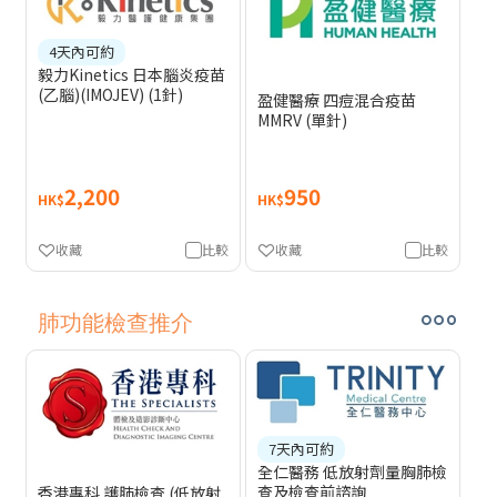
4天內可約
毅力Kinetics 日本腦炎疫苗
(乙腦)(IMOJEV) (1針)
盈健醫療 四痘混合疫苗
MMRV (單針)
2,200
950
HK$
HK$
收藏
比較
收藏
比較
肺功能檢查推介
7天內可約
全仁醫務 低放射劑量胸肺檢
查及檢查前諮詢
香港專科 護肺檢查 (低放射