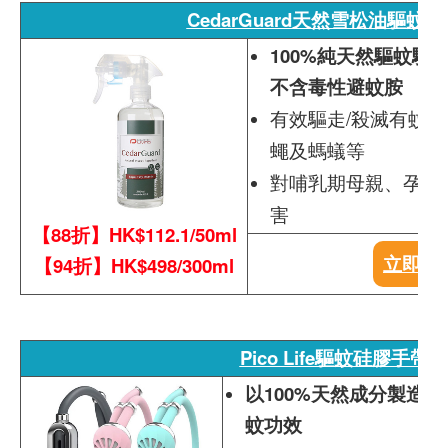
CedarGuard天然雪松油驅蚊
100%純天然驅蚊驅
不含毒性避蚊胺
有效驅走/殺滅有蚊
蠅及螞蟻等
對哺乳期母親、孕婦
害
【88折】HK$112.1/50ml
立即按
【94折】HK$498/300ml
Pico Life驅蚊硅膠手帶
以100%天然成分製造
蚊功效