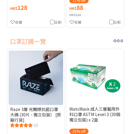
31% off
128
88
HK$
HK$
HK$128
收藏
比較
收藏
比較
口罩訂購一覽
WatsMask 成人三層醫用外
Raze 3層 光觸媒抗菌口罩
科口罩 ASTM Level 3 (30個
大碼 (30片 - 獨立包裝） [原
獨立包裝) x 2盒
廠行貨]
(2)
25% off