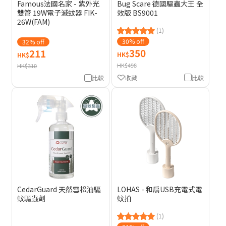
Famous法國名家 - 紫外光
Bug Scare 德國驅蟲大王 全
雙管 19W電子滅蚊器 FIK-
效版 BS9001
26W(FAM)
(1)
30% off
32% off
350
211
HK$
HK$
HK$498
HK$310
收藏
比較
比較
CedarGuard 天然雪松油驅
LOHAS - 和扇USB充電式電
蚊驅蟲劑
蚊拍
(1)