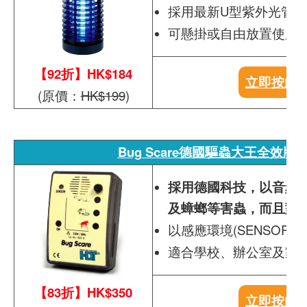
採用最新U型紫外光管，可
可懸掛或自由放置使用
【92折】HK$184
立即按此
(原價：
HK$199
)
Bug Scare德國驅蟲大王全效版BS
採用德國科技，以音頻
及蟑螂等害蟲，而且對
以感應環境(SENSOR
適合學校、辦公室及家
【83折】HK$350
立即按此