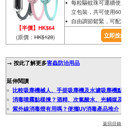
每粒驅蚊珠可運續使用約
立包裝，共可使用60日
自由調節鬆緊，可配戴
【半價】HK$64
立即按此
(原價：
HK$128
)
→ 按此了解更多
害蟲防治用品
延伸閱讀
比較吸塵機械人、手提吸塵機及水濾吸塵機點揀
消毒噴霧點樣揀？酒精、次氯酸水、光觸媒及甲
紫外線消毒燈有用嗎？便攜UV消毒產品推介
返回目錄