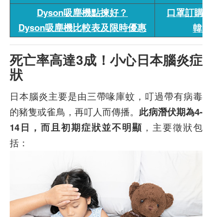
Dyson吸塵機點揀好？
口罩訂購專區
Dyson吸塵機比較表及限時優惠
韓國
死亡率高達3成！小心日本腦炎症
狀
日本腦炎主要是由三帶喙庫蚊，叮過帶有病毒
的豬隻或雀鳥，再叮人而傳播。
此病潛伏期為4-
14日，而且初期症狀並不明顯
，主要徵狀包
括：