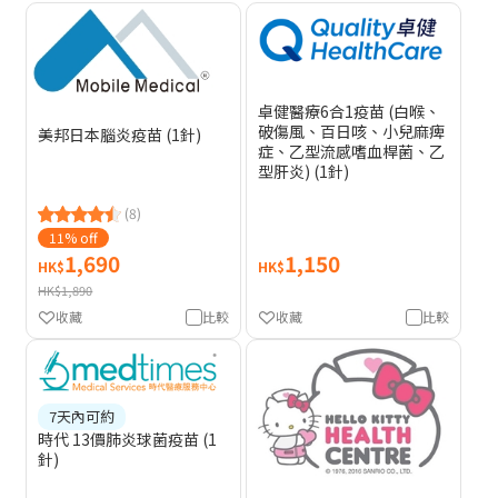
卓健醫療6合1疫苗 (白喉、
破傷風、百日咳、小兒麻痺
美邦日本腦炎疫苗 (1針)
症、乙型流感嗜血桿菌、乙
型肝炎) (1針)
(8)
11% off
1,690
1,150
HK$
HK$
HK$1,890
收藏
比較
收藏
比較
7天內可約
時代 13價肺炎球菌疫苗 (1
針)