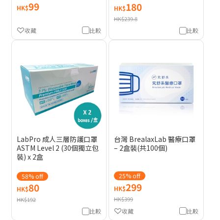
99
180
HK$
HK$
HK$239.8
收藏
比較
比較
LabPro 成人三層防護口罩
台灣 BrealaxLab 醫療口罩
ASTM Level 2 (30個獨立包
– 2盒裝(共100個)
裝) x 2盒
25% off
58% off
299
80
HK$
HK$
HK$399
HK$192
收藏
比較
比較