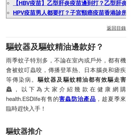
【HBV疫苗】乙型肝炎疫苗邊到打？乙型肝炎疫
HPV疫苗男人都要打？子宮頸癌疫苗香港診所/
返回目錄
驅蚊器及驅蚊精油邊款好？
雨季蚊子特別多，不論在室內或戶外，都有機
會被蚊叮蟲咬，傳播登革熱、日本腦炎和瘧疾
等傳染病。
驅蚊器及驅蚊精油都有效驅走害
蟲
，以下為大家介紹幾款在健康網購
health.ESDlife有售的
害蟲防治產品
，趁夏季來
臨時趕快入手！
驅蚊器推介