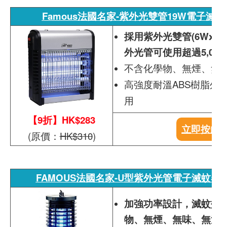
Famous法國名家-紫外光雙管19W電子滅蚊器FI
採用紫外光雙管(6Wx2
外光管可使用超過5,00
不含化學物、無煙、無
高強度耐溫ABS樹脂外
用
【9折】HK$283
立即按此
(原價：
HK$310
)
FAMOUS法國名家-U型紫外光管電子滅蚊器(9W)F
加強功率設計，滅蚊效
物、無煙、無味、無污