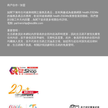
商戶合作 / 加盟
如閣下擁有任何健康相關之服務及產品，並有興趣成為健康網購 health.ESDlife
的服務及產品供應商，歡迎與健康網購 health.ESDlife業務發展部聯絡。我們會
於2個工作天內回覆，為閣下提供更多有關合作詳情。
電郵:
partnership@esdlife.com
重要聲明：
生活易會員於本網站內所發表的全部內容為即時更新，因此生活易不會預先審查
任何內容，並不會保證其準確性、完整性及質量。此外，會員所發表的全部內容
均屬個人意見，並不代表生活易之言論及立場。如從而引起任何損失或法律糾
紛，生活易概不負責。有關詳情請參閱生活易的免責聲明。