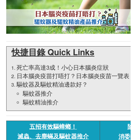
快捷目錄 Quick Links
死亡率高達3成！小心日本腦炎症狀
日本腦炎疫苗打唔打？日本腦炎疫苗一覽表
驅蚊器及驅蚊精油邊款好？
驅蚊器推介
驅蚊精油推介
五招有效驅蟑螂！
除塵
滅蟲、去塵蟎及驅蚊器推介
消委會