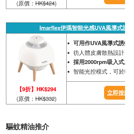
(原價：
HK$424
)
Imarflex伊瑪智能光感UVA風導式誘蚊燈
可用作UVA風導式誘蚊
彷人體皮膚散熱設計，
採用2000rpm吸入式
智能光控模式，可於晚
【9折】HK$294
立即按此
(原價：
HK$332
)
驅蚊精油推介