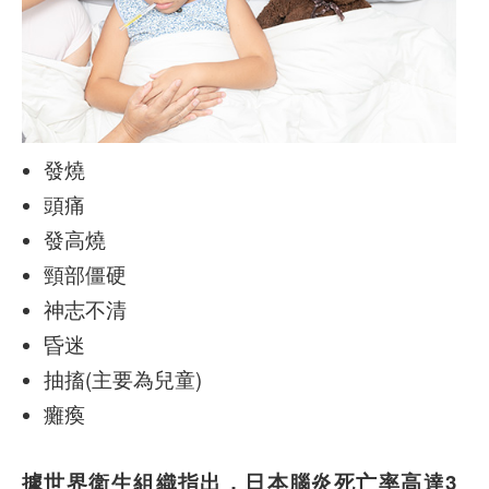
發燒
頭痛
發高燒
頸部僵硬
神志不清
昏迷
抽搐(主要為兒童)
癱瘓
據世界衛生組織指出，日本腦炎死亡率高達3