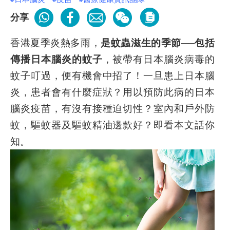
分享
香港夏季炎熱多雨，
是蚊蟲滋生的季節──包括
傳播日本腦炎的蚊子
，被帶有日本腦炎病毒的
蚊子叮過，便有機會中招了！一旦患上日本腦
炎，患者會有什麼症狀？用以預防此病的日本
腦炎疫苗，有沒有接種迫切性？室內和戶外防
蚊，驅蚊器及驅蚊精油邊款好？即看本文話你
知。