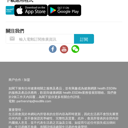
講解醫療服務: 電話或會面只提供一次服務
客戶若體檢後3個月內不提取報告，所有報告一律
作銷毀處理及不會存底，額外索取報告複印需付行
政費(另議)。
關注我們
客人需自行承擔郵寄報告之風險。
如有爭議，健康網購health.ESDlife 及 中環專科體
訂閱
檢中心 保留最後決定權。
免責聲明：
所有健康檢查/服務並非作為醫務診斷或治療用
途。當閣下身體健康出現任何疾病徵兆時，應立即
商戶合作 / 加盟
諮詢有認可資格的醫生，作出診斷及治療。
如閣下擁有任何健康相關之服務及產品，並有興趣成為健康網購 health.ESDlife
本服務/產品由商戶提供。生活易【健康網購
的服務及產品供應商，歡迎與健康網購 health.ESDlife業務發展部聯絡。我們會
於2個工作天內回覆，為閣下提供更多有關合作詳情。
health.ESDlife】並沒有經營或提供本服務/產品。
電郵:
partnership@esdlife.com
有關此服務/產品的錯漏或延誤，或因使用此服務/
重要聲明：
產品而引致的損失、損害、受傷或法律訴訟，健康
生活易會員於本網站內所發表的全部內容為即時更新，因此生活易不會預先審查
任何內容，並不會保證其準確性、完整性及質量。此外，會員所發表的全部內容
網購health.ESDlife概不負責。一切有關的索償或
均屬個人意見，並不代表生活易之言論及立場。如從而引起任何損失或法律糾
紛，生活易概不負責。有關詳情請參閱生活易的免責聲明。