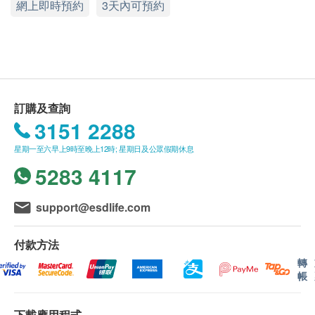
網上即時預約
星期一至五︰9:00a.m. – 6:00p.m.
3天內可預約
有效期
醫生檢查及諮詢
星期六：9:00a.m. – 1:00p.m.
本身體檢查計劃有效期為6個月，客戶必須於6個月內
星期日及公眾假期︰休息
報告
(由確認付款日期起計)接受有關檢查，逾期作廢。
醫生講解報告
報告 (疫苗計劃除外)
進行健康檢查後，一般情況下，需大概7 - 14 個工作
訂購及查詢
天跟進檢查報告， 工作天不包括星期六、日及公眾假
3151 2288
期。 輪侯報告講解時間會因應不同情況(如個別化驗
星期一至六早上9時至晚上12時; 星期日及公眾假期休息
項目所需時間或客人指明特定時段)而有所延長。
5283 4117
A. 本地及海外客戶:
support@esdlife.com
(1) 親身領取：直接前往中環專科體檢中心領取 及 聽
取醫生講解報告
付款方法
自取報告時間 :
轉
星期一至五-上午 9am - 6pm
帳
備註
下載應用程式