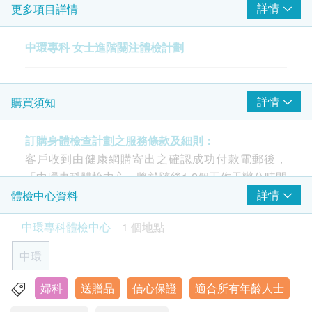
詳情
更多項目詳情
盆腔超聲波-只限女士
乳房超聲波
中環專科 女士進階關注體檢計劃
子宮頸病變測試 (只限女士)
柏氏子宮頸細胞檢查
詳情
購買須知
人類乳頭瘤病毒24型DNA基因分型
癌症指標
訂購身體檢查計劃之服務條款及細則：
客戶收到由健康網購寄出之確認成功付款電郵後，
癌抗原125 (卵巢癌)
「中環專科體檢中心」將於隨後1-2個工作天辦公時間
癌抗原15.3 (乳房) - 只限女性
內，致電客戶預約身體檢查的時間及地點。客戶亦可
詳情
體檢中心資料
基本健康評估
致電查詢或在訂單確認後一個工作天致電該中心預約
中環專科體檢中心
1 個地點
(電話/ Whatsapp：+852 5543 0000)。
量度身高
中環
體重
年齡
血壓
身體檢查計劃只適用於18歲或以上之人士。
婦科
送贈品
信心保證
適合所有年齡人士
脈搏
香港中環皇后大道中99號中環中心42樓4203室
身高體重比例指數分析