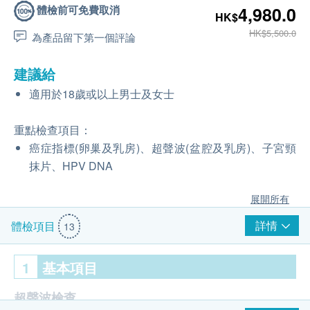
體檢前可免費取消
4,980.0
HK$
HK$5,500.0
為產品留下第一個評論
建議給
適用於18歲或以上男士及女士
重點檢查項目：
癌症指標(卵巢及乳房)、超聲波(盆腔及乳房)、子宮頸
抹片、HPV DNA
展開所有
詳情
體檢項目
13
1
基本項目
超聲波檢查