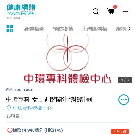
1
身體檢查
預防疫苗
大灣區體檢
寵物健
1 / 6
產品:
TCHC_ESD19
中環專科 女士進階關注體檢計劃
中環專科體檢中心
13項目
賺取14,940積分 (HK$149)
9% off