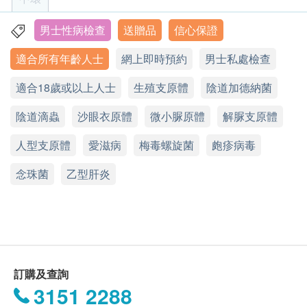
年齡
梅毒螺旋體（梅毒）
620.0
HK$
HK$650
身體檢查計劃只適用於18歲或以上之人士。
男士性病檢查
送贈品
信心保證
香港中環皇后大道中99號中環中心42樓4203室
性病檢查
尿常規
適合所有年齡人士
星期一至五︰9:00a.m. – 6:00p.m.
網上即時預約
男士私處檢查
有效期
4% off
乙型肝炎表面抗原測試
星期六：9:00a.m. – 1:00p.m.
本身體檢查計劃有效期為6個月，客戶必須於6個月內
640.0
陰道滴蟲
HK$
HK$670
適合18歲或以上人士
星期日及公眾假期︰休息
生殖支原體
陰道加德納菌
(由確認付款日期起計)接受有關檢查，逾期作廢。
淋球菌
陰道滴蟲
沙眼衣原體
微小脲原體
解脲支原體
沙眼衣原體
報告 (疫苗計劃除外)
微小脲原體
人型支原體
愛滋病
梅毒螺旋菌
皰疹病毒
進行健康檢查後，一般情況下，需大概7 - 14 個工作
陰道加德納菌
天跟進檢查報告， 工作天不包括星期六、日及公眾假
念珠菌
乙型肝炎
報告
期。 輪侯報告講解時間會因應不同情況(如個別化驗
項目所需時間或客人指明特定時段)而有所延長。
2至3個工作天
醫生講解報告
A. 本地及海外客戶:
(1) 親身領取：直接前往中環專科體檢中心領取 及 聽
訂購及查詢
取醫生講解報告
3151 2288
自取報告時間 :