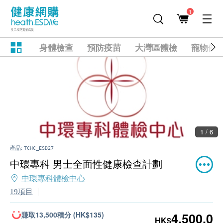
1
身體檢查
預防疫苗
大灣區體檢
寵物健
1 / 6
產品:
TCHC_ESD27
中環專科 男士全面性健康檢查計劃
中環專科體檢中心
19項目
賺取13,500積分 (HK$135)
4,500.0
HK$