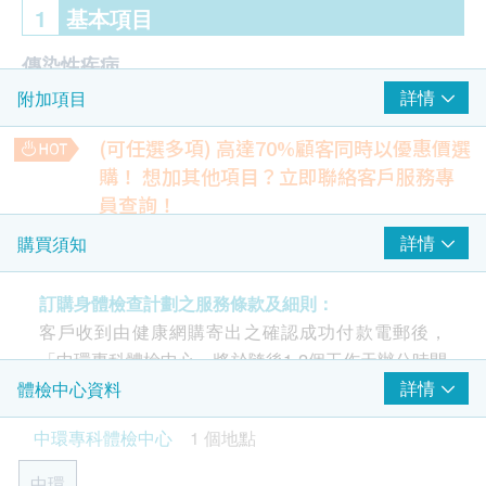
1
基本項目
傳染性疾病
詳情
附加項目
愛滋病毒抗體測試
愛滋病毒p24抗原測試
(可任選多項) 高達70%顧客同時以優惠價選
梅毒螺旋菌抗體測試
購！
想加其他項目？立即聯絡客戶服務專
皰疹病毒2型抗體測試
員查詢！
霉菌類
人類乳頭病毒測試
詳情
購買須知
5% off
念珠菌
1,500.0
HK$
HK$1,580
訂購身體檢查計劃之服務條款及細則：
性病基因測試
客戶收到由健康網購寄出之確認成功付款電郵後，
精液化驗
「中環專科體檢中心」將於隨後1-2個工作天辦公時間
生殖支原體
5% off
內，致電客戶預約身體檢查的時間及地點。客戶亦可
詳情
體檢中心資料
人型支原體
890.0
HK$
HK$940
致電查詢或在訂單確認後一個工作天致電該中心預約
解脲支原體
中環專科體檢中心
1 個地點
(電話/ Whatsapp：+852 5543 0000)。
單純疱疹病毒I型
全血檢查
單純疱疹病毒II型
5% off
中環