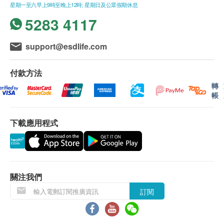
星期一至五-上午 9am - 6pm
星期一至六早上9時至晚上12時; 星期日及公眾假期休息
5283 4117
備註
講解醫療服務: 電話或會面只提供一次服務
support@esdlife.com
客戶若體檢後3個月內不提取報告，所有報告一律
作銷毀處理及不會存底，額外索取報告複印需付行
付款方法
政費(另議)。
轉
客人需自行承擔郵寄報告之風險。
帳
如有爭議，健康網購health.ESDlife 及 中環專科體
檢中心 保留最後決定權。
下載應用程式
免責聲明：
所有健康檢查/服務並非作為醫務診斷或治療用
途。當閣下身體健康出現任何疾病徵兆時，應立即
關注我們
諮詢有認可資格的醫生，作出診斷及治療。
訂閱
本服務/產品由商戶提供。生活易【健康網購
health.ESDlife】並沒有經營或提供本服務/產品。