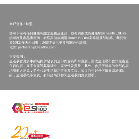
有關此服務/產品的錯漏或延誤，或因使用此服務/
產品而引致的損失、損害、受傷或法律訴訟，健康
網購health.ESDlife概不負責。一切有關的索償或
商戶合作 / 加盟
查詢，須向提供服務之體檢中心或商戶提出。
如閣下擁有任何健康相關之服務及產品，並有興趣成為健康網購 health.ESDlife
的服務及產品供應商，歡迎與健康網購 health.ESDlife業務發展部聯絡。我們會
於2個工作天內回覆，為閣下提供更多有關合作詳情。
電郵:
partnership@esdlife.com
重要聲明：
生活易會員於本網站內所發表的全部內容為即時更新，因此生活易不會預先審查
任何內容，並不會保證其準確性、完整性及質量。此外，會員所發表的全部內容
均屬個人意見，並不代表生活易之言論及立場。如從而引起任何損失或法律糾
紛，生活易概不負責。有關詳情請參閱生活易的免責聲明。