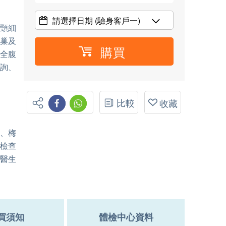
請選擇日期
(驗身客戶一)
宮頸細
卵巢及
購買
(全腹
諮詢、
比較
收藏
)、梅
波檢查
前醫生
買須知
體檢中心資料