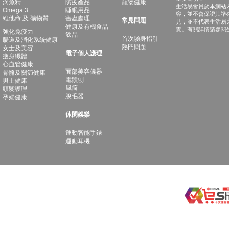
滴魚精
防疫產品
寵物健康
生活易會員於本網站
Omega 3
睡眠用品
容，並不會保證其準
維他命 及 礦物質
害蟲處理
常見問題
見，並不代表生活易
健康及有機食品
責。有關詳情請參閱
強化免疫力
飲品
首次驗身指引
腸道及消化系統健康
熱門問題
女士及美容
電子個人護理
瘦身纖體
心血管健康
面部美容儀器
骨骼及關節健康
電鬚刨
男士健康
風筒
頭髮護理
脫毛器
孕婦健康
休閑娛樂
運動智能手錶
運動耳機