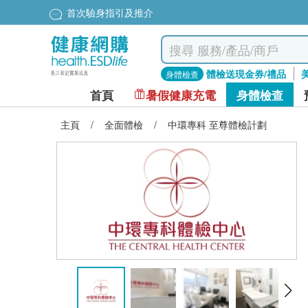
首次驗身指引及推介
體檢送現金券/禮品
身體檢查
首頁
暑假健康充電
身體檢查
主頁
/
全面體檢
/
中環專科 至尊體檢計劃