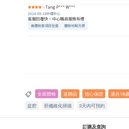
Tang P*** W***
2024-09-18
中環中心
客服回覆快，中心職員服務有禮
身體檢查項目全面
體檢地點方便
全面體檢
送贈品
信心保證
適合18
盆腔
肝纖維化掃描
3天內可預約
訂購及查詢