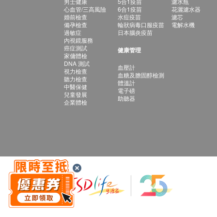
男士健康
5合1疫苗
濾水瓶
心血管/三高風險
6合1疫苗
花灑濾水器
婚前檢查
水痘疫苗
濾芯
備孕檢查
輪狀病毒口服疫苗
電解水機
過敏症
日本腦炎疫苗
內視鏡服務
癌症測試
健康管理
家傭體檢
DNA 測試
血壓計
視力檢查
血糖及膽固醇檢測
聽力檢查
體溫計
中醫保健
電子磅
兒童發展
助聽器
企業體檢