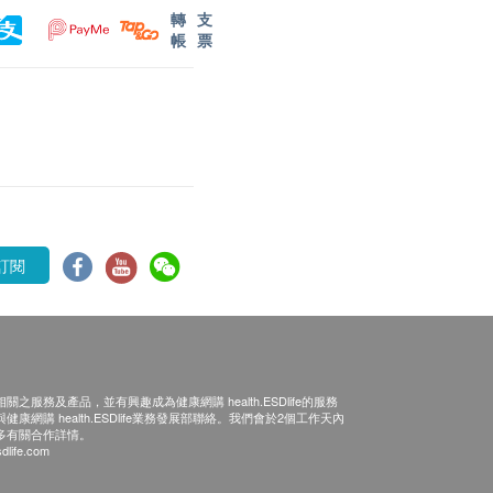
轉
支
帳
票
訂閱
之服務及產品，並有興趣成為健康網購 health.ESDlife的服務
康網購 health.ESDlife業務發展部聯絡。我們會於2個工作天內
多有關合作詳情。
dlife.com