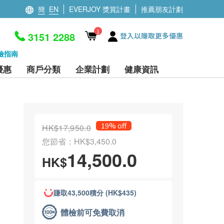
簡
EN
EVERJOY 獎賞計畫
推薦朋友計劃
1
3151 2288
登入以賺取更多優惠
檢指南
優惠
商戶分類
企業計劃
健康資訊
19% off
HK$17,950.0
您節省：HK$3,450.0
14,500.0
HK$
賺取43,500積分 (HK$435)
體檢前可免費取消