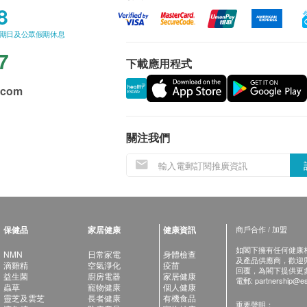
8
星期日及公眾假期休息
7
下載應用程式
.com
關注我們
保健品
家居健康
健康資訊
商戶合作 / 加盟
如閣下擁有任何健康相關
NMN
日常家電
身體檢查
及產品供應商，歡迎與健
滴雞精
空氣淨化
疫苗
回覆，為閣下提供更
益生菌
廚房電器
家居健康
電郵:
partnership@es
蟲草
寵物健康
個人健康
靈芝及雲芝
長者健康
有機食品
重要聲明：