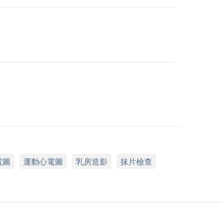
電圖
運動心電圖
乳房造影
抹片檢查