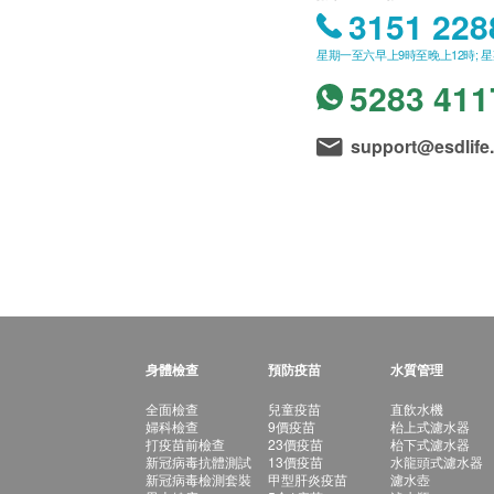
3151 228
星期一至六早上9時至晚上12時; 
5283 411
support@esdlife
身體檢查
預防疫苗
水質管理
全面檢查
兒童疫苗
直飲水機
婦科檢查
9價疫苗
枱上式濾水器
打疫苗前檢查
23價疫苗
枱下式濾水器
新冠病毒抗體測試
13價疫苗
水龍頭式濾水器
新冠病毒檢測套裝
甲型肝炎疫苗
濾水壺