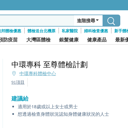
進階搜尋
美邦體檢優惠
體檢送台北機票
私家醫院
婦科檢查優惠
新手體
預防疫苗
大灣區體檢
銀髮健康
健康產品
最新
中環專科 至尊體檢計劃
中環專科體檢中心
91項目
建議給
適用於18歲或以上女士或男士
想透過檢查身體狀況認知身體健康狀況的人士