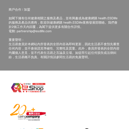
商戶合作 / 加盟
如閣下擁有任何健康相關之服務及產品，並有興趣成為健康網購 health.ESDlife
的服務及產品供應商，歡迎與健康網購 health.ESDlife業務發展部聯絡。我們會
於2個工作天內回覆，為閣下提供更多有關合作詳情。
電郵:
partnership@esdlife.com
重要聲明：
生活易會員於本網站內所發表的全部內容為即時更新，因此生活易不會預先審查
任何內容，並不會保證其準確性、完整性及質量。此外，會員所發表的全部內容
均屬個人意見，並不代表生活易之言論及立場。如從而引起任何損失或法律糾
紛，生活易概不負責。有關詳情請參閱生活易的免責聲明。