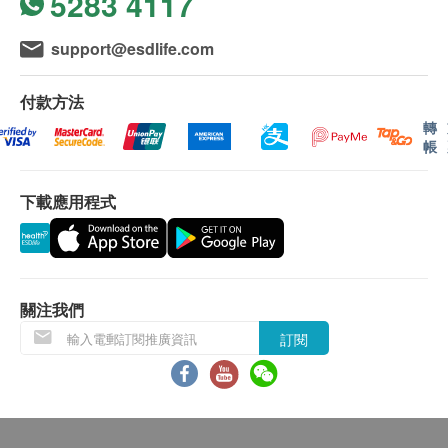
5283 4117
三者或退款。
所有身體檢查計劃並非作為醫務診斷或治療用途。
support@esdlife.com
所有身體檢驗計劃由 香港仁和體檢 提供。
如有任何爭議，健康網購health.ESDlife 及 香港仁
付款方法
和體檢 將保留最終決定權。
轉
帳
免責聲明：
所有健康檢查/服務並非作為醫務診斷或治療用
下載應用程式
途。當閣下身體健康出現任何疾病徵兆時，應立即
諮詢有認可資格的醫生，作出診斷及治療。
本服務/產品由商戶提供。生活易【健康網購
health.ESDlife】並沒有經營或提供本服務/產品。
關注我們
有關此服務/產品的錯漏或延誤，或因使用此服務/
訂閱
產品而引致的損失、損害、受傷或法律訴訟，健康
網購health.ESDlife概不負責。一切有關的索償或
查詢，須向提供服務之體檢中心或商戶提出。