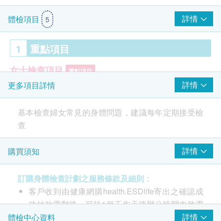
詳情
體檢項目
5
1
重點項目
女士檢查項目
重點項目
詳情
更多項目詳情
子宮頸抹片檢查
基本檢查婦女常見的身體問題，建議每年定期接受檢
2
基本項目
查
$200 豐澤電子禮券
子宮頸病變測試 (只限女士)
詳情
購買須知
項目優點 ﹕
人類乳頭瘤病毒 DNA 基因分型
由醫生講解報告
訂購身體檢查計劃之服務條款及細則：
基本檢查婦女常見的身體問題
乳癌風險評估
客戶收到由健康網購health.ESDlife寄出之確認成
透過檢查身體狀況認知全面身體健康狀況
乳房腫瘤指標 (癌抗原 15.3) (女士)
功付款電郵後，可於1個工作天後辦公時間內致電
腫瘤標記適合關注癌症的人士
2156 5857 或 Whatsapp 5726 4497 預約服務。
詳情
體檢中心資料
人類乳頭狀瘤病毒測試(基因分型) (HPV DNA) 為