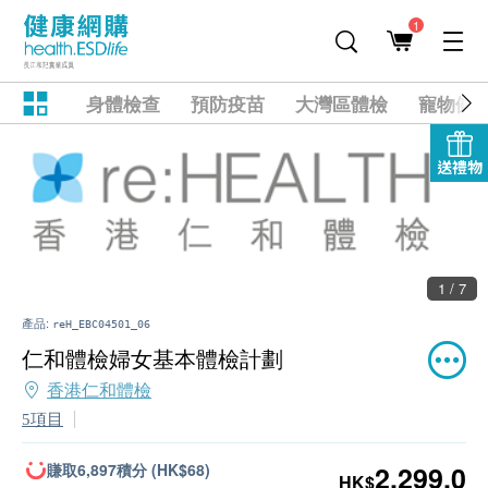
1
身體檢查
預防疫苗
大灣區體檢
寵物健
送禮物
1 / 7
產品:
reH_EBC04501_06
仁和體檢婦女基本體檢計劃
香港仁和體檢
5項目
賺取6,897積分 (HK$68)
2,299.0
HK$