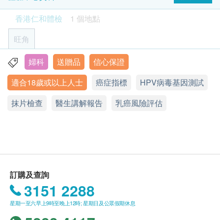
卵巢癌風險評估
客戶於完成檢查後14工作天收到電子報告。 ( 星期
婦科檢查必備之一
香港仁和體檢
1 個地點
六、日及公眾假期不計算在內 ; 如遇惡劣天氣情況
卵巢腫瘤指標 (癌抗原125) (只限女性)
( 8號或以上颱風信號 / 黑色暴雨 ) 化驗所均會暫停
旺角
報告
運作，報告亦相應會延遲完成時間 )
$200 AEON 禮券
請注意: 由
2021年9月1日起訂購之身體檢查計劃或
婦科
送贈品
信心保證
由註冊醫護講解報告
旺角亞皆老街8號朗豪坊辦公室大樓11樓
疫苗計劃，有效期為3個月，逾期作廢。
適合18歲或以上人士
癌症指標
HPV病毒基因測試
顯示地圖
由註冊護士負責疫苗接種程序。
所有計劃只適用於1人享用及只可享用1次 (不包括
抹片檢查
熱線電話：(852) 2156 5857
醫生講解報告
乳癌風險評估
2人同行計劃)，亦不可兌換成現金及不可轉換為其
星期二，五，六：8:30a.m. - 6:00p.m
他產品及服務。
星期一，三，四，日及公眾假期：休息
客戶於進行服務前，必須出示有效身份證明文件以
作登記。
客戶於進行服務前，應清楚並同意本公司所安排之
訂購及查詢
服務及內容。
3151 2288
如體檢計劃包含空腹血糖需安排在上午9:00-10:00
開始進行。
星期一至六早上9時至晚上12時; 星期日及公眾假期休息
訂購一經確認，不設更改已訂購的計劃，轉讓給第