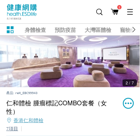
1
身體檢查
預防疫苗
大灣區體檢
寵物健
2 / 7
產品:
reH_EBC99943
仁和體檢 腫瘤標記COMBO套餐（女
性）
香港仁和體檢
7項目