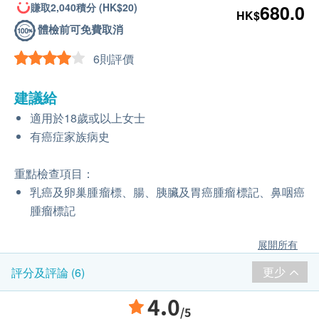
賺取2,040積分 (HK$20)
680.0
HK$
體檢前可免費取消
6則評價
建議給
適用於18歲或以上女士
有癌症家族病史
重點檢查項目：
乳癌及卵巢腫瘤標、腸、胰臟及胃癌腫瘤標記、鼻咽癌
腫瘤標記
展開所有
更少
評分及評論 (6)
4.0
/5