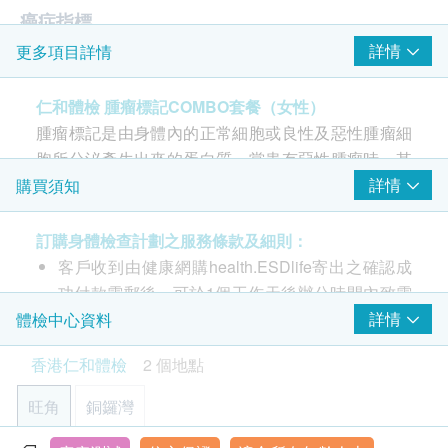
癌症指標
詳情
更多項目詳情
癌抗原 15.3 (乳房) - 只限女士
癌抗原125 (卵巢癌) - 女士
仁和體檢 腫瘤標記COMBO套餐（女性）
癌抗原 19.9 (胰臟)
腫瘤標記是由身體內的正常細胞或良性及惡性腫瘤細
癌抗原 72.4 (胃)
胞所分泌產生出來的蛋白質。當患有惡性腫瘤時，其
病毒抗體EBV (鼻咽癌)
血液或尿液中的蛋白質濃度便會異常升高。因此，腫
詳情
購買須知
甲種胎兒蛋白 (肝)
瘤標記篩檢是期望可於早期發現診斷及治療，藉此增
癌胚抗原 (腸癌)
加癒後存活率。
訂購身體檢查計劃之服務條款及細則：
客戶收到由健康網購health.ESDlife寄出之確認成
功付款電郵後，可於1個工作天後辦公時間內致電
2156 5857 或 Whatsapp 5726 4497 預約服務。
詳情
體檢中心資料
客戶於完成檢查後14工作天收到電子報告。 ( 星期
香港仁和體檢
2 個地點
六、日及公眾假期不計算在內 ; 如遇惡劣天氣情況
( 8號或以上颱風信號 / 黑色暴雨 ) 化驗所均會暫停
旺角
銅鑼灣
運作，報告亦相應會延遲完成時間 )