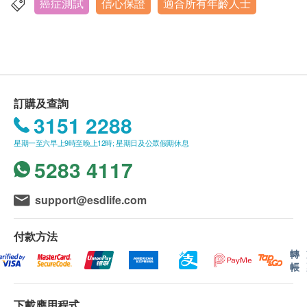
請注意: 由
2021年9月1日起訂購之身體檢查計劃或
癌症測試
信心保證
適合所有年齡人士
旺角亞皆老街8號朗豪坊辦公室大樓11樓
疫苗計劃，有效期為3個月，逾期作廢。
顯示地圖
由註冊護士負責疫苗接種程序。
所有計劃只適用於1人享用及只可享用1次 (不包括
熱線電話：(852) 2156 5857
2人同行計劃)，亦不可兌換成現金及不可轉換為其
星期二，五，六：8:30a.m. - 6:00p.m
他產品及服務。
星期一，三，四，日及公眾假期：休息
訂購及查詢
客戶於進行服務前，必須出示有效身份證明文件以
3151 2288
作登記。
客戶於進行服務前，應清楚並同意本公司所安排之
星期一至六早上9時至晚上12時; 星期日及公眾假期休息
服務及內容。
5283 4117
如體檢計劃包含空腹血糖需安排在上午9:00-10:00
開始進行。
support@esdlife.com
訂購一經確認，不設更改已訂購的計劃，轉讓給第
三者或退款。
付款方法
所有身體檢查計劃並非作為醫務診斷或治療用途。
轉
帳
所有身體檢驗計劃由 香港仁和體檢 提供。
如有任何爭議，健康網購health.ESDlife 及 香港仁
和體檢 將保留最終決定權。
下載應用程式