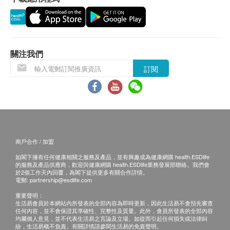
免責聲明：
所有健康檢查/服務並非作為醫務診斷或治療用
途。當閣下身體健康出現任何疾病徵兆時，應立即
關注我們
諮詢有認可資格的醫生，作出診斷及治療。
訂閱
本服務/產品由商戶提供。生活易【健康網購
health.ESDlife】並沒有經營或提供本服務/產品。
有關此服務/產品的錯漏或延誤，或因使用此服務/
產品而引致的損失、損害、受傷或法律訴訟，健康
網購health.ESDlife概不負責。一切有關的索償或
商戶合作 / 加盟
查詢，須向提供服務之體檢中心或商戶提出。
如閣下擁有任何健康相關之服務及產品，並有興趣成為健康網購 health.ESDlife
的服務及產品供應商，歡迎與健康網購 health.ESDlife業務發展部聯絡。我們會
於2個工作天內回覆，為閣下提供更多有關合作詳情。
電郵:
partnership@esdlife.com
重要聲明：
生活易會員於本網站內所發表的全部內容為即時更新，因此生活易不會預先審查
任何內容，並不會保證其準確性、完整性及質量。此外，會員所發表的全部內容
均屬個人意見，並不代表生活易之言論及立場。如從而引起任何損失或法律糾
紛，生活易概不負責。有關詳情請參閱生活易的免責聲明。