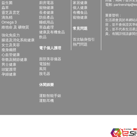
益生菌
廚房電器
家居健康
電郵:
partnership@es
蟲草
寵物健康
個人健康
靈芝及雲芝
長者健康
有機食品
重要聲明：
滴魚精
防疫產品
寵物健康
生活易會員於本網站
Omega 3
睡眠用品
容，並不會保證其準
維他命 及 礦物質
害蟲處理
常見問題
見，並不代表生活易
健康及有機食品
責。有關詳情請參閱
強化免疫力
飲品
首次驗身指引
腸道及消化系統健康
熱門問題
女士及美容
電子個人護理
瘦身纖體
心血管健康
面部美容儀器
骨骼及關節健康
電鬚刨
男士健康
風筒
頭髮護理
脫毛器
孕婦健康
休閑娛樂
運動智能手錶
運動耳機