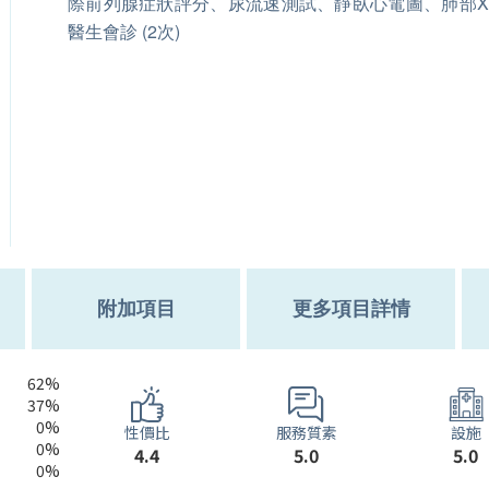
際前列腺症狀評分、尿流速測試、靜臥心電圖、肺部
醫生會診 (2次)
附加項目
更多項目詳情
62%
37%
0%
服務質素
性價比
設施
0%
5.0
4.4
5.0
0%