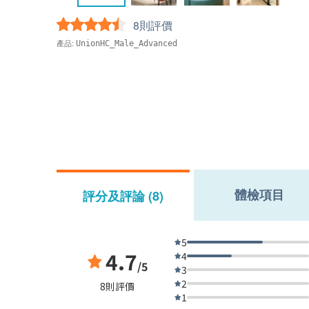
8則評價
產品:
UnionHC_Male_Advanced
體檢項目
評分及評論 (8)
5
4.7
4
/5
3
2
8則評價
1