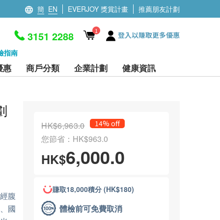
簡
EN
EVERJOY 獎賞計畫
推薦朋友計劃
1
3151 2288
登入以賺取更多優惠
檢指南
優惠
商戶分類
企業計劃
健康資訊
劃
14% off
HK$6,963.0
您節省：HK$963.0
6,000.0
HK$
賺取18,000積分 (HK$180)
(經腹
體檢前可免費取消
原、國