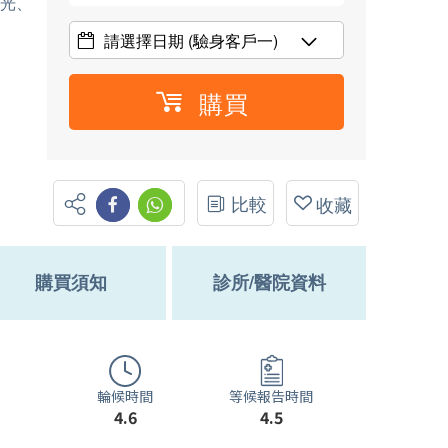
X光、
請選擇日期
(驗身客戶一)
購買
比較
收藏
購買須知
診所/醫院資料
輪候時間
等候報告時間
4.6
4.5