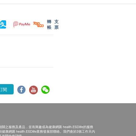
轉
支
帳
票
訂閱
之服務及產品，並有興趣成為健康網購 health.ESDlife的服務
康網購 health.ESDlife業務發展部聯絡。我們會於2個工作天內
多有關合作詳情。