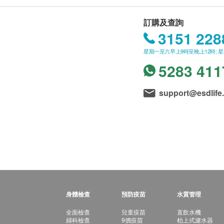
訂購及查詢
3151 228
星期一至六早上9時至晚上12時; 
5283 411
support@esdlife
身體檢查
預防疫苗
水質管理
全面檢查
兒童疫苗
直飲水機
婦科檢查
9價疫苗
枱上式濾水器