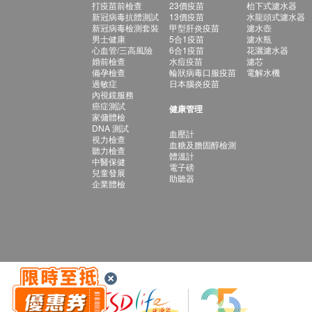
打疫苗前檢查
23價疫苗
枱下式濾水器
新冠病毒抗體測試
13價疫苗
水龍頭式濾水器
新冠病毒檢測套裝
甲型肝炎疫苗
濾水壺
男士健康
5合1疫苗
濾水瓶
心血管/三高風險
6合1疫苗
花灑濾水器
婚前檢查
水痘疫苗
濾芯
備孕檢查
輪狀病毒口服疫苗
電解水機
過敏症
日本腦炎疫苗
內視鏡服務
癌症測試
健康管理
家傭體檢
DNA 測試
血壓計
視力檢查
血糖及膽固醇檢測
聽力檢查
體溫計
中醫保健
電子磅
兒童發展
助聽器
企業體檢