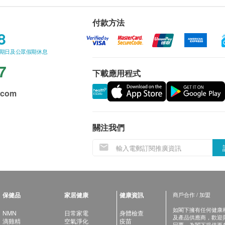
付款方法
8
星期日及公眾假期休息
7
下載應用程式
.com
關注我們
保健品
家居健康
健康資訊
商戶合作 / 加盟
如閣下擁有任何健康相關
NMN
日常家電
身體檢查
及產品供應商，歡迎與健
滴雞精
空氣淨化
疫苗
回覆，為閣下提供更