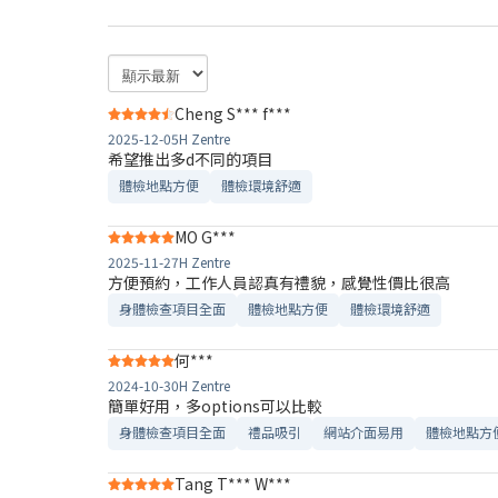
Cheng S*** f***
2025-12-05
H Zentre
希望推出多d不同的項目
體檢地點方便
體檢環境舒適​
MO G***
2025-11-27
H Zentre
方便預約，工作人員認真有禮貌，感覺性價比很高
身體檢查項目全面
體檢地點方便
體檢環境舒適​
何***
2024-10-30
H Zentre
簡單好用，多options可以比較
身體檢查項目全面
禮品吸引
網站介面易用
體檢地點方
Tang T*** W***