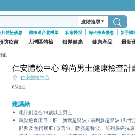
進階搜尋
美邦體檢優惠
體檢送台北機票
私家醫院
婦科檢查優惠
新手體
預防疫苗
大灣區體檢
銀髮健康
健康產品
最新
計劃
仁安體檢中心 尊尚男士健康檢查計
仁安體檢中心
65項目
建議給
此計劃適合16歲以上男士
重點檢查項目：肝、膽囊超聲波 / 前列腺超聲波 (男性)
部照及包括膀肛) (2選1)、膀胱超聲波、前列腺癌抗