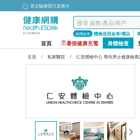
首次驗身指引及推介
體檢送現金券/禮品
身體檢查
首頁
暑假健康充電
身體檢查
主頁
/
私家醫院
/
仁安體檢中心 尊尚男士健康檢查