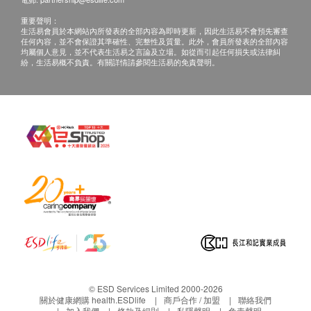
WBC白血球
備註
重要聲明：
客人必須於預約當天出示身份證明文件及列印訂購
生活易會員於本網站內所發表的全部內容為即時更新，因此生活易不會預先審查
乙型肝炎檢查
任何內容，並不會保證其準確性、完整性及質量。此外，會員所發表的全部內容
確認信以確認身份
。
均屬個人意見，並不代表生活易之言論及立場。如從而引起任何損失或法律糾
乙型肝炎表面抗體
紛，生活易概不負責。有關詳情請參閱生活易的免責聲明。
訂購一經確認，不可更改已訂購之檢查項目或退
乙型肝炎表面抗原
款。
所有健康檢查並非作醫療診斷或治療用途。
全血檢查
如果客戶已完成電話或面解服務,若再要求講解,需
白血球
另外收取$330解析報告費。
紅血球
客戶若體檢後3個月內不提取報告，所有報告一律
平均紅血球體積
作銷毀處理及不會存底，如客人如需額外索取報告
平均紅血球血紅素
複印本，請客人前往仁安醫院臨床資訊管理部處
平均紅血球血紅素濃度
理，本院將按不同醫療記錄類型收取有關行政費
紅血球體積分怖
用。
如個別人士有特別醫療需求，仁安體檢中心會保留
報告
按情況徵收額外費用的權利。
醫生電話解釋報告
DEXA骨質密度檢查適合40歲以上人士(特別需要
© ESD Services Limited 2000-2026
除外)
關於健康網購 health.ESDlife
商戶合作 / 加盟
聯絡我們
加入我們
條款及細則
私隱聲明
免責聲明