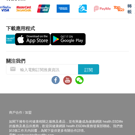
小便葡萄糖
助早期發現前列腺癌，可配合超聲波檢查更全面，指數高需進
轉
承擔郵寄報告之風險。)
小便膽紅素
一步檢查確認。
帳
651.0
小便酮
HK$
自取報告時間：
小便血
下載應用程式
星期一至五︰上午9時至下午5時
腎功能組合
小便酸鹼度
組合包括：鈉、鉀、氯化物、重碳酸鹽、陽離子差距、肌酸
星期六︰上午9時至下午1時
小便蛋白質
酐、腎小球濾過率、尿素
小便尿膽素
480.0
HK$
B. 國內客戶或海外客人
小便亞硝酸鹽
關注我們
(1) 親身聽取報告：親身或授權親友前往本中心
小便白血球
水痘抗體
(2) 電話講解報告：親身或授權親友自取報告
小便紅血球
檢測水痘抗體，確認免疫狀態。
訂閱
651.0
HK$
(3) 電話講解報告：如選擇以郵寄報告需要另行收費
小便管型
小便晶體
(客人需自行承擔郵寄報告之風險。)
小便細菌
小便酵母菌
鱗狀上皮細胞
自取報告時間：
商戶合作 / 加盟
小便黏液
星期一至五︰上午9時至下午5時
如閣下擁有任何健康相關之服務及產品，並有興趣成為健康網購 health.ESDlife
小便清濁度
星期六︰上午9時至下午1時
的服務及產品供應商，歡迎與健康網購 health.ESDlife業務發展部聯絡。我們會
小便顏色
於2個工作天內回覆，為閣下提供更多有關合作詳情。
電郵:
partnership@esdlife.com