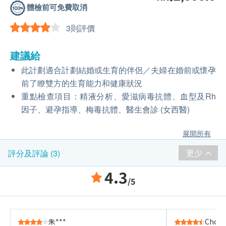
體檢前可免費取消
3則評價
建議給
此計劃適合計劃結婚或生育的伴侶／夫婦在婚前或懷孕
前了瞭雙方的生育能力和健康狀況
重點檢查項目：精液分析、愛滋病毒抗體、血型及Rh
因子、避孕指導、梅毒抗體、醫生會診 (女西醫)
展開所有
更少
評分及評論 (3)
4.3
/5
朱***
Choi 