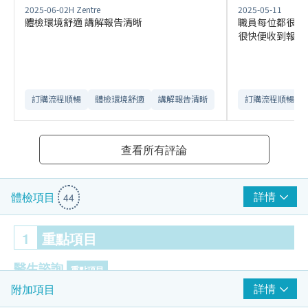
2025-06-02
H Zentre
2025-05-11
體檢環境舒適 講解報告清晰
職員每位都很有
很快便收到報告
訂購流程順暢
體檢環境舒適​
講解報告清晰​
訂購流程順暢
查看所有評論
詳情
體檢項目
44
1
重點項目
醫生諮詢
重點項目
詳情
附加項目
醫生會診 (女西醫)