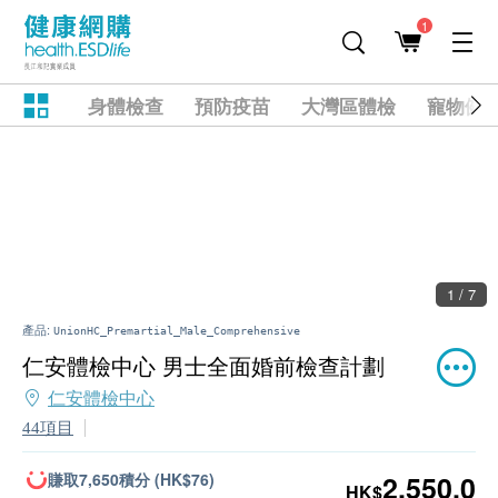
1
身體檢查
預防疫苗
大灣區體檢
寵物健
2 / 7
產品:
UnionHC_Premartial_Male_Comprehensive
仁安體檢中心 男士全面婚前檢查計劃
仁安體檢中心
44項目
賺取7,650積分 (HK$76)
2,550.0
HK$