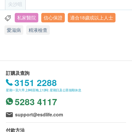
2
2) 須定時服藥人士可繼續按時服藥 (治糖尿病的藥除
基本項目
尖沙咀
比PSA測試更直觀，可配合游離前列腺癌抗原比率使用。
年齡
外)。
1,000.0
HK$
基本健康評估
一般健康檢查計劃只適用於18歲或以上之人士 (疫苗
私家醫院
信心保證
適合18歲或以上人士
九龍尖沙咀中間道15號 H Zentre 9樓
計劃除外)
糖化血色素
體重
愛滋病
精液檢查
反映抽血前三個月的平均血糖值,掌握較長時間的血糖控制情
顯示地圖
身高
況
有效期
比空腹血糖更能反映長期血糖控制
血壓
星期一至五︰上午9時至下午5時
本身體檢查計劃有效期為六個月，客人必須於六個月
389.0
星期六︰上午9時至下午1時
HK$
脈搏率
星期日及公眾假期︰休息
內(由確認付款日期起計)接受有關檢查，逾期作廢。
病歷評估
查詢電話：2682 2313/WhatsApp：9132 9287
肝功能組合
電郵：mhcc@union.org
組合包括：總蛋白質、白蛋白、球蛋白、白蛋白及球蛋白比
血液檢查
報告
訂購及查詢
率、谷草轉氨酶、谷丙轉氨酶、鹼性磷酸酶、丙種谷氨酰轉肽
進行健康檢查後，一般情況下，需大概7至10個工作
酶、總膽紅素
3151 2288
血紅素
617.0
天跟進檢查報告， 工作天不包括星期六、日及公眾假
HK$
血小板
星期一至六早上9時至晚上12時; 星期日及公眾假期休息
期。輪候報告講解時間會因應不同情況(如個別化驗項
紅血球壓積率
5283 4117
血脂組合
目所需時間或客人指明特定時段)而有所延長。
白血球五項分類
組合包括：膽固醇、三酸甘油脂、高密度脂蛋白、低密度脂蛋
A. 本地客戶:
白
泌尿情況
support@esdlife.com
(1) 親身聽取報告：親身或授權親友前往本中心
663.0
HK$
(2) 電話講解報告：親身或授權親友自取報告
比重
付款方法
(3) 電話講解報告：以平郵方式郵寄報告 (客人需自行
總前列腺特異抗原 - 癌症指標