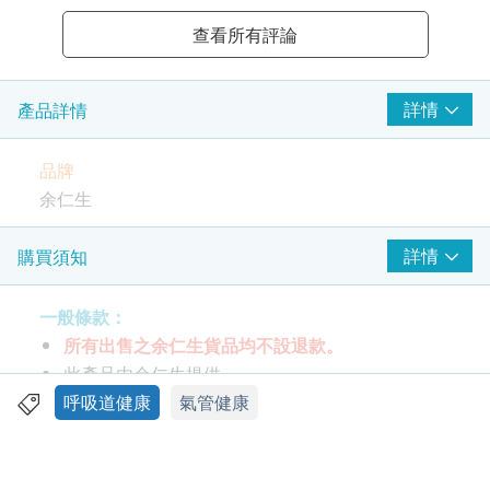
查看所有評論
詳情
產品詳情
品牌
余仁生
包裝規格
詳情
購買須知
每盒6包 / 每包3克
一般條款：
特性及功效
所有出售之余仁生貨品均不設退款。
辛涼解表，清熱解毒。
此產品由余仁生提供。
溫病初起，風熱感冒，發熱，微惡風寒，鼻咽乾
如有任何爭議，余仁生及健康網購health.ESDlife
呼吸道健康
氣管健康
熱，咳嗽咽痛。
保留最終決議權。
服用方法
送貨條款：