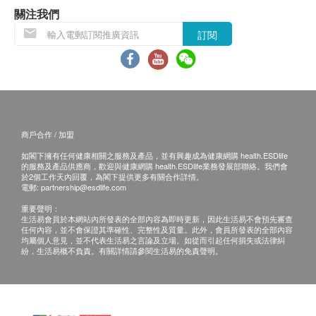
關注我們
退換條款：
訂閱
當顧客收取已訂購之貨品時，有責任檢查貨品是否
有損毀情況，一經確認簽收，恕不接受退換。
退換產品必須包裝完整，如退換之產品有任何殘缺
或過期退回，供應商有權不受理。
如有其他損壞或遺漏查詢，顧客必須保留有效收據
商戶合作 / 加盟
正本，並於送貨後3個工作天內按下列方式聯絡健
如閣下擁有任何健康相關之服務及產品，並有興趣成為健康網購 health.ESDlife
康網購health.ESDlife客戶服務部跟進。
的服務及產品供應商，歡迎與健康網購 health.ESDlife業務發展部聯絡。我們會
於2個工作天內回覆，為閣下提供更多有關合作詳情。
電郵:
partnership@esdlife.com
重要聲明：
生活易會員於本網站內所發表的全部內容為即時更新，因此生活易不會預先審查
任何內容，並不會保證其準確性、完整性及質量。此外，會員所發表的全部內容
均屬個人意見，並不代表生活易之言論及立場。如從而引起任何損失或法律糾
紛，生活易概不負責。有關詳情請參閱生活易的免責聲明。