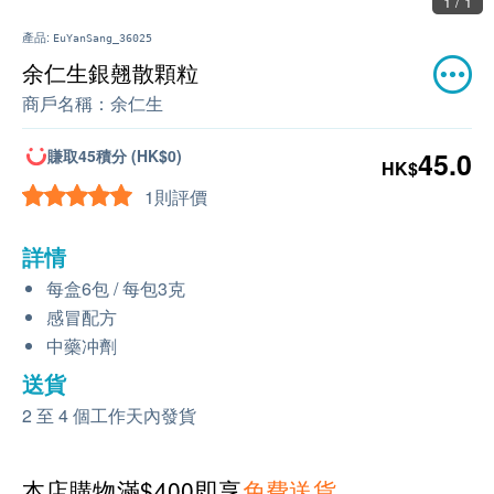
1 / 1
產品:
EuYanSang_36025
余仁生銀翹散顆粒
商戶名稱：
余仁生
賺取45積分 (HK$0)
45.0
HK$
1則評價
詳情
每盒6包 / 每包3克
感冒配方
中藥冲劑
送貨
2 至 4 個工作天內發貨
本店購物滿$400即享
免費送貨