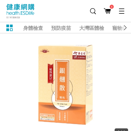
1
身體檢查
預防疫苗
大灣區體檢
寵物健