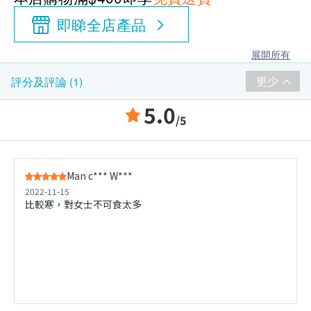
即睇全店產品
展開所有
更少
評分及評論 (1)
5.0
/5
Man c*** W***
2022-11-15
比較寒，對女士不可食太多