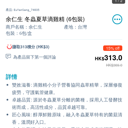
1 / 2
產品:
EuYanSang_74035
余仁生 冬蟲夏草滴雞精 (6包裝)
商戶名稱：
余仁生
產地：
台灣
包裝：
6包/盒
賺取313積分 (HK$3)
15% off
313.0
為產品留下第一個評論
HK$
HK$369.0
詳情
雙效滋養: 滴雞精小分子營養協同蟲草精華，深層修復
疲勞，守護氣管健康。
卓越品質: 源於冬蟲夏草分離的菌種，採用人工發酵技
術而成，高活性成分，品質卓越可靠。
匠心風味: 醇厚鮮雞原味，融入冬蟲夏草特有的菌菇清
香，溫潤好入口。