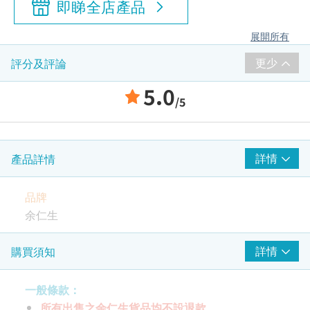
即睇全店產品
展開所有
更少
評分及評論
5.0
/5
詳情
產品詳情
品牌
余仁生
包裝規格
詳情
購買須知
3克 x 6包
一般條款：
特性及功效
所有出售之余仁生貨品均不設退款。