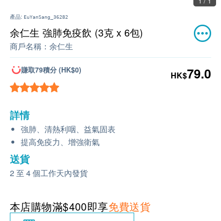
1 / 1
產品:
EuYanSang_36282
余仁生 強肺免疫飲 (3克 x 6包)
商戶名稱：
余仁生
賺取79積分 (HK$0)
79.0
HK$
詳情
強肺、清熱利咽、益氣固表
提高免疫力、增強衛氣
送貨
2 至 4 個工作天內發貨
本店購物滿$400即享
免費送貨