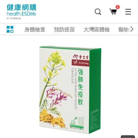
1
身體檢查
預防疫苗
大灣區體檢
寵物健