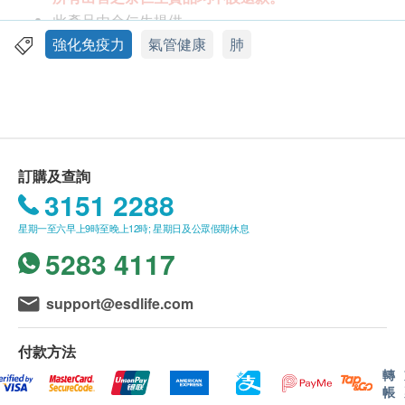
清熱利咽，益氣固表
此產品由余仁生提供。
此保健處方劑為余仁生與本地大學教授携手處方，
如有任何爭議，余仁生及健康網購health.ESDlife
強化免疫力
氣管健康
肺
為關注提高免疫力的人士而設
保留最終決議權。
服用方法
送貨條款：
將沖劑傾入杯內，以熱開水沖調拌勻即可。每天一
購買
余仁生
產品總額滿HK$400，即可享本地免費
至兩包
送貨服務。賬單總額未滿HK$400需附加HK$50運
訂購及查詢
費。
3151 2288
成份
我們將於確定訂單後2-4個工作天內安排發貨。
乳糖、蒺藜、麥芽糊精、板藍根、黃芪、蘆根、魚腥
星期一至六早上9時至晚上12時; 星期日及公眾假期休息
不排除運送時間會因節日而有所影響。當八號烈風
草、白术、甘草、玫瑰果
5283 4117
訊號懸掛或黑色暴雨警告生效時，送貨服務時間將
會延遲。
注意事項
所有訂單須視乎相關貨品的供應情況再作最後確
support@esdlife.com
孕婦及哺乳婦女不宜食用。
認。倘若健康網購health.ESDlife未能提供任何訂
單上的貨品，健康網購health.ESDlife有權拒絕接
付款方法
受該訂單，並且會於送貨前透過電話或電郵通知顧
轉
帳
客再作安排。