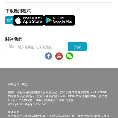
下載應用程式
保用條款：
貨品質量保證，於顧客收到產品當日起計，使用
期應最少有12個月或以上。(1包裝滴雞精屬短期貨
品，使用期有2個月或以上)
關注我們
退換條款：
訂閱
當顧客收取已訂購之貨品時，有責任檢查貨品是否
有損毀情況，一經確認簽收，恕不接受退換。
退換產品必須包裝完整，如退換之產品有任何殘缺
或過期退回，供應商有權不受理。
如有其他損壞或遺漏查詢，顧客必須保留有效收據
商戶合作 / 加盟
正本，並於送貨後3個工作天內按下列方式聯絡健
如閣下擁有任何健康相關之服務及產品，並有興趣成為健康網購 health.ESDlife
康網購health.ESDlife客戶服務部跟進。
的服務及產品供應商，歡迎與健康網購 health.ESDlife業務發展部聯絡。我們會
於2個工作天內回覆，為閣下提供更多有關合作詳情。
電郵:
partnership@esdlife.com
重要聲明：
生活易會員於本網站內所發表的全部內容為即時更新，因此生活易不會預先審查