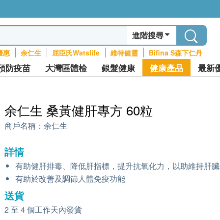
進階搜尋
優惠
余仁生
屈臣氏Watslife
維特健靈
Bifina S森下仁丹
預防疫苗
大灣區體檢
銀髮健康
健康產品
最新
余仁生 桑黃健肝專方 60粒
商戶名稱：
余仁生
詳情
有助健肝排毒、降低肝指標，提升抗氧化力，以助維持肝臟
有助於改善及調節人體免疫功能
送貨
2 至 4 個工作天內發貨