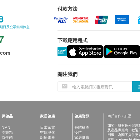
付款方法
8
星期日及公眾假期休息
7
下載應用程式
.com
關注我們
保健品
家居健康
健康資訊
商戶合作 / 加盟
如閣下擁有任何健康相關
NMN
日常家電
身體檢查
及產品供應商，歡迎與健
滴雞精
空氣淨化
疫苗
回覆，為閣下提供更
益生菌
廚房電器
家居健康
電郵:
partnership@es