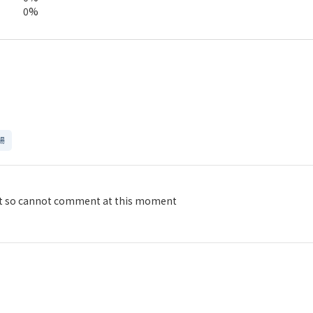
0%
暢
yet so cannot comment at this moment