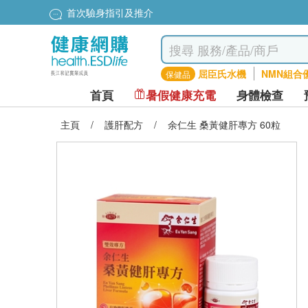
首次驗身指引及推介
屈臣氏水機
NMN組合
保健品
首頁
暑假健康充電
身體檢查
主頁
/
護肝配方
/
余仁生 桑黃健肝專方 60粒