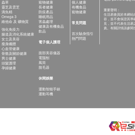
蟲草
寵物健康
個人健康
靈芝及雲芝
長者健康
有機食品
重要聲明：
滴魚精
防疫產品
寵物健康
生活易會員於本網站
Omega 3
睡眠用品
容，並不會保證其準
維他命 及 礦物質
害蟲處理
常見問題
見，並不代表生活易
健康及有機食品
責。有關詳情請參閱
強化免疫力
飲品
首次驗身指引
腸道及消化系統健康
熱門問題
女士及美容
電子個人護理
瘦身纖體
心血管健康
面部美容儀器
骨骼及關節健康
電鬚刨
男士健康
風筒
頭髮護理
脫毛器
孕婦健康
休閑娛樂
運動智能手錶
運動耳機