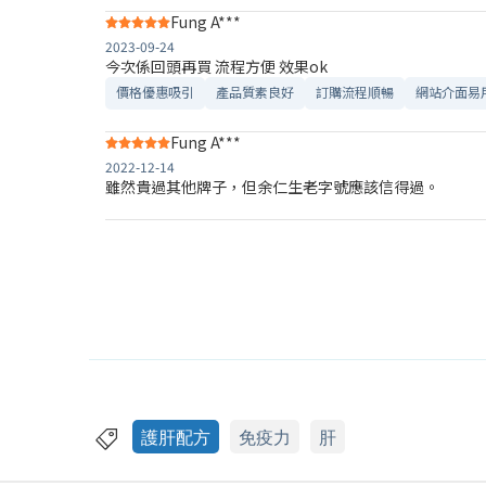
Fung A***
2023-09-24
今次係回頭再買 流程方便 效果ok
價格優惠吸引
產品質素良好
訂購流程順暢
網站介面易
Fung A***
2022-12-14
雖然貴過其他牌子，但余仁生老字號應該信得過。
護肝配方
免疫力
肝