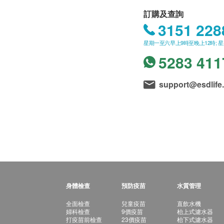
訂購及查詢
3151 228
星期一至六早上9時至晚上12時; 
5283 411
support@esdlife
身體檢查
預防疫苗
水質管理
全面檢查
兒童疫苗
直飲水機
婦科檢查
9價疫苗
枱上式濾水器
打疫苗前檢查
23價疫苗
枱下式濾水器