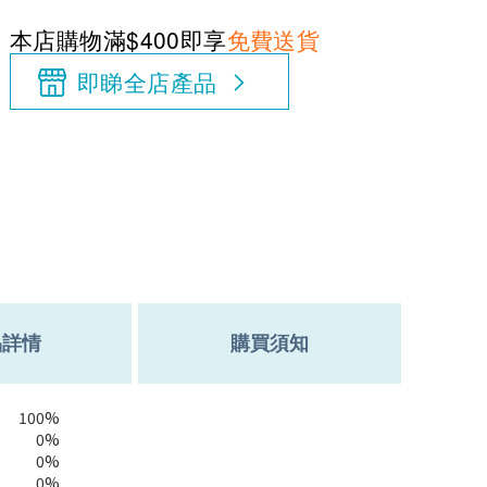
本店購物滿$400即享
免費送貨
即睇全店產品
品詳情
購買須知
100%
0%
0%
0%