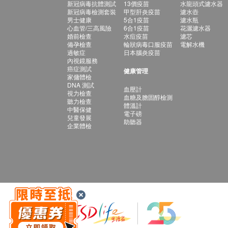
新冠病毒抗體測試
13價疫苗
水龍頭式濾水器
新冠病毒檢測套裝
甲型肝炎疫苗
濾水壺
男士健康
5合1疫苗
濾水瓶
心血管/三高風險
6合1疫苗
花灑濾水器
婚前檢查
水痘疫苗
濾芯
備孕檢查
輪狀病毒口服疫苗
電解水機
過敏症
日本腦炎疫苗
內視鏡服務
癌症測試
健康管理
家傭體檢
DNA 測試
血壓計
視力檢查
血糖及膽固醇檢測
聽力檢查
體溫計
中醫保健
電子磅
兒童發展
助聽器
企業體檢