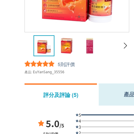
5則評價
產品:
EuYanSang_35556
產
評分及評論 (5)
5
5.0
4
/5
3
2
5則評價