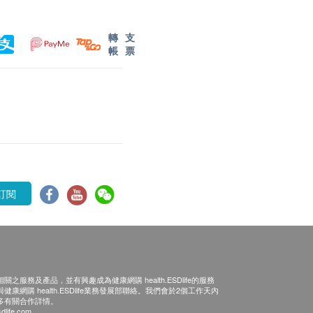
轉
支
帳
票
訂閱
之服務及產品，並有興趣成為健康網購 health.ESDlife的服務
康網購 health.ESDlife業務發展部聯絡。我們會於2個工作天內
多有關合作詳情。
dlife.com