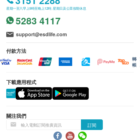
3151 2288
易溶解。
星期一至六早上9時至晚上12時; 星期日及公眾假期休息
5283 4117
在穿透微生物殺菌實驗證明中發現市面上大部分同類
型的其他產品所含有的殺菌成分，相對容易溶解，無
support@esdlife.com
法提供與保樂環保觸媒相同優秀的持久抗菌防黴功
效。 一般日常生活中，普遍大部分的氣味都是由細菌
付款方法
和真箘造成的，保樂環保觸媒可將近三百種的細菌與
轉
黴菌等微生物集中在薄膜中的小孔，重複進行氧化還
帳
原分解，達到除臭的效果。
下載應用程式
除甲醛
空氣中的水和氧化分子與塗層表面接觸發生氧化還原
反應，變成具有強氧化能力的羥基，並且分解與表面
接觸的化學物質如甲醛等。
關注我們
訂閱
抗病毒
保樂環保觸媒的二氧化鈦陶瓷薄膜中的多孔空間含有