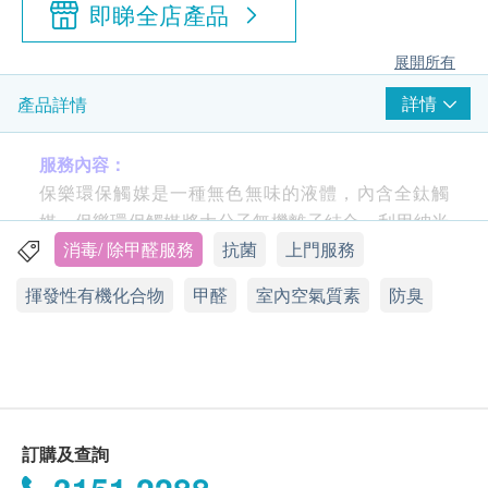
即睇全店產品
展開所有
詳情
產品詳情
服務內容：
保樂環保觸媒是一種無色無味的液體，內含全鈦觸
媒，保樂環保觸媒將大分子無機離子結合，利用納米
缩合固化反應使表面陶瓷化，形成一層多孔薄膜塗
消毒/ 除甲醛服務
抗菌
上門服務
層，生產過程完全無須進行高溫加熱等能源消耗，也
揮發性有機化合物
甲醛
室內空氣質素
防臭
不會釋放二氧化碳或其他氣體。多孔薄膜厚度僅一微
米，塗層內含高效抗菌防黴劑，表面高度抗黴，製作
過程中未添加使用氯離子，是絕對環保的塗層物料。
薄膜中的小孔可將多數有害化學物質，及近三百種的
細菌與黴菌等微生物全部集中，重複進行氧化還原分
解，達到最佳抗菌、防黴、除臭效果。形成於所適用
訂購及查詢
物體表面的保樂環保觸媒薄膜，其活性成分持久且不