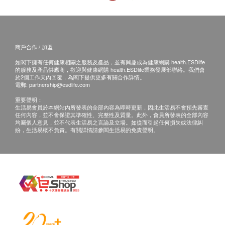
氧化劑，與病毒進行反應後，針對病毒蛋白造成破
壞，使病毒無法依附在細胞上，以達到抑制病毒感染
的功效。
商戶合作 / 加盟
抗菌、防黴
如閣下擁有任何健康相關之服務及產品，並有興趣成為健康網購 health.ESDlife
多項專業試驗證明保樂環保觸媒能有效對抗254種微
的服務及產品供應商，歡迎與健康網購 health.ESDlife業務發展部聯絡。我們會
於2個工作天內回覆，為閣下提供更多有關合作詳情。
生物。包含70種細菌，159種黴菌及25種藻類。
電郵:
partnership@esdlife.com
重要聲明：
生活易會員於本網站內所發表的全部內容為即時更新，因此生活易不會預先審查
任何內容，並不會保證其準確性、完整性及質量。此外，會員所發表的全部內容
均屬個人意見，並不代表生活易之言論及立場。如從而引起任何損失或法律糾
紛，生活易概不負責。有關詳情請參閱生活易的免責聲明。