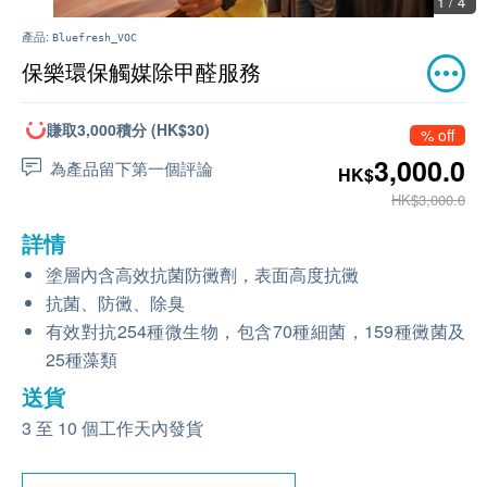
1 / 4
產品:
Bluefresh_VOC
保樂環保觸媒除甲醛服務
賺取3,000積分 (HK$30)
% off
3,000.0
為產品留下第一個評論
HK$
HK$3,000.0
詳情
塗層內含高效抗菌防黴劑，表面高度抗黴
抗菌、防黴、除臭
有效對抗254種微生物
，
包含70種細菌，159種黴菌及
25種藻類
送貨
3 至 10 個工作天內發貨