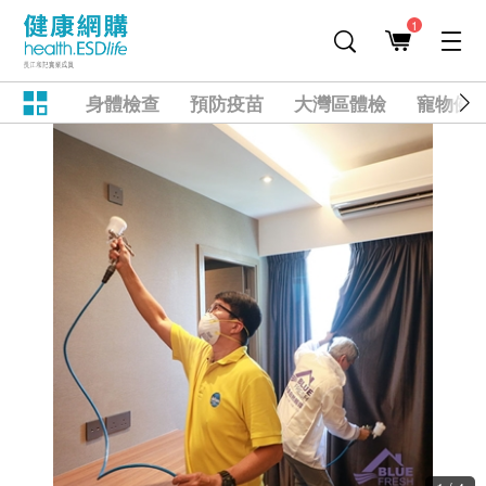
1
身體檢查
預防疫苗
大灣區體檢
寵物健