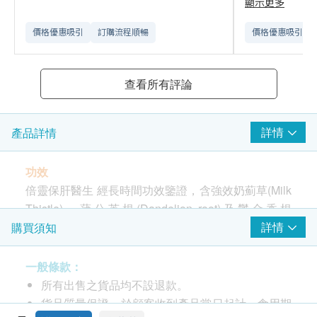
顯示更多
價格優惠吸引
訂購流程順暢
價格優惠吸引
查看所有評論
詳情
產品詳情
功效
倍靈保肝醫生 經長時間功效鑒證，含強效奶薊草(Milk
Thistle)、蒲公英根(Dandelion root)及鬱金香根
(Turmeric root)，於加拿大政府認證GMP國際級廠房
詳情
購買須知
研製而成。 奶薊草是數百年來歐洲被廣泛應用的天然
保肝聖品，含三種具有護肝作用的黃酮素，分別是
一般條款：
silibinin, silidianin及silicristin，現在被統稱為水飛薊
所有出售之貨品均不設退款。
素(silymarin)。倍靈 保肝醫生含高達80%的水飛薊
貨品質量保證，於顧客收到產品當日起計，食用期