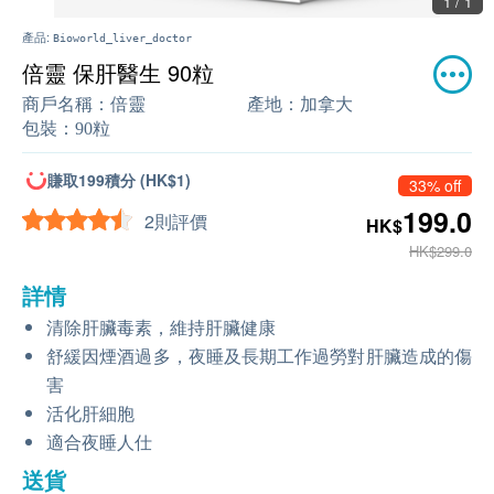
1 / 1
產品:
Bioworld_liver_doctor
倍靈 保肝醫生 90粒
商戶名稱：
倍靈
產地：
加拿大
包裝：
90粒
賺取199積分 (HK$1)
33% off
199.0
2則評價
HK$
HK$299.0
詳情
清除肝臟毒素，維持肝臟健康
舒緩因煙酒過多，夜睡及長期工作過勞對肝臟造成的傷
害
活化肝細胞
適合夜睡人仕
送貨