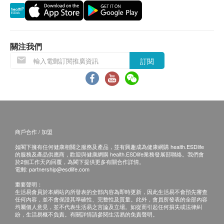
受該訂單，並且會於送貨前透過電話或電郵通知顧
客再作安排。
退換條款：
關注我們
當顧客收取已訂購之貨品時，有責任檢查貨品是否
訂閱
有損毀情況，一經確認簽收，恕不接受退換。
退換產品必須包裝完整，如退換之產品有任何殘缺
或過期退回，供應商有權不受理。
如有其他損壞或遺漏查詢，顧客必須保留有效收據
正本，並於送貨後3個工作天內按下列方式聯絡
Bionature Health Products International Limited
商戶合作 / 加盟
客戶服務部跟進。
如閣下擁有任何健康相關之服務及產品，並有興趣成為健康網購 health.ESDlife
的服務及產品供應商，歡迎與健康網購 health.ESDlife業務發展部聯絡。我們會
電郵: info@bioworld.com.hk
於2個工作天內回覆，為閣下提供更多有關合作詳情。
電郵:
partnership@esdlife.com
重要聲明：
生活易會員於本網站內所發表的全部內容為即時更新，因此生活易不會預先審查
任何內容，並不會保證其準確性、完整性及質量。此外，會員所發表的全部內容
均屬個人意見，並不代表生活易之言論及立場。如從而引起任何損失或法律糾
紛，生活易概不負責。有關詳情請參閱生活易的免責聲明。