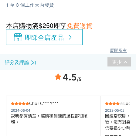
1 至 3 個工作天內發貨
本店購物滿$250即享
免費送貨
即睇全店產品
展開所有
更少
評分及評論 (2)
4.5
/5
Chor C*** Y***
Loong
2024-06-04
2023-05-05
說明都算清楚，選購和到運的過程都很順
因經常夜瞓，所
暢。
後，沒有對身體
信要長少少時間
臟健康會有幫助