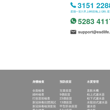
3151 228
星期一至六早上9時至晚上12時; 
5283 411
support@esdlife
身體檢查
預防疫苗
水質管理
全面檢查
兒童疫苗
直飲水機
婦科檢查
9價疫苗
枱上式濾水器
打疫苗前檢查
23價疫苗
枱下式濾水器
新冠病毒抗體測試
13價疫苗
水龍頭式濾水器
新冠病毒檢測套裝
甲型肝炎疫苗
濾水壺
男士健康
5合1疫苗
濾水瓶