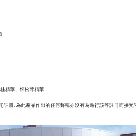
賴
肉桂精華、姬松茸精華
條例)註冊. 為此產品作出的任何聲稱亦沒有為進行該等註冊而接