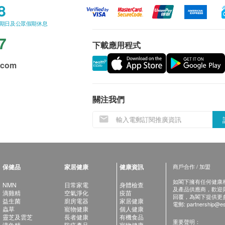
8
星期日及公眾假期休息
7
下載應用程式
.com
關注我們
保健品
家居健康
健康資訊
商戶合作 / 加盟
如閣下擁有任何健康相關
NMN
日常家電
身體檢查
及產品供應商，歡迎與健
滴雞精
空氣淨化
疫苗
回覆，為閣下提供更
益生菌
廚房電器
家居健康
電郵:
partnership@es
蟲草
寵物健康
個人健康
靈芝及雲芝
長者健康
有機食品
重要聲明：
滴魚精
防疫產品
寵物健康