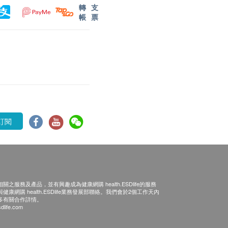
轉
支
帳
票
訂閱
之服務及產品，並有興趣成為健康網購 health.ESDlife的服務
康網購 health.ESDlife業務發展部聯絡。我們會於2個工作天內
多有關合作詳情。
dlife.com