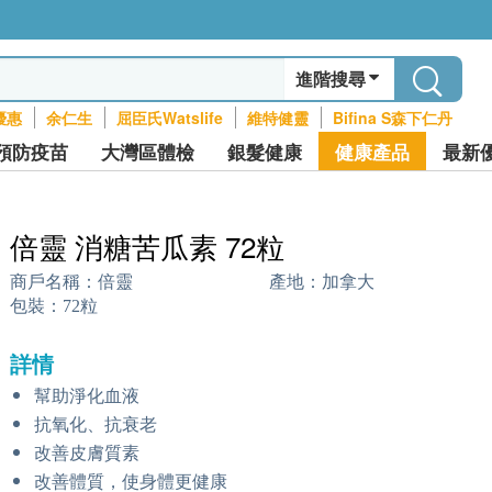
進階搜尋
優惠
余仁生
屈臣氏Watslife
維特健靈
Bifina S森下仁丹
預防疫苗
大灣區體檢
銀髮健康
健康產品
最新
倍靈 消糖苦瓜素 72粒
商戶名稱：
倍靈
產地：
加拿大
包裝：
72粒
詳情
幫助淨化血液
抗氧化、抗衰老
改善皮膚質素
改善體質，使身體更健康