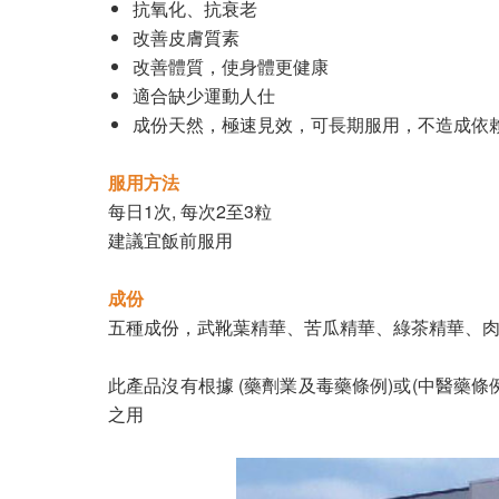
抗氧化、抗衰老
改善皮膚質素
改善體質，使身體更健康
適合缺少運動人仕
成份天然，極速見效，可長期服用，不造成依
服用方法
每日1次, 每次2至3粒
建議宜飯前服用
成份
五種成份，武靴葉精華、苦瓜精華、綠茶精華、
此產品沒有根據 (藥劑業及毒藥條例)或(中醫藥
之用