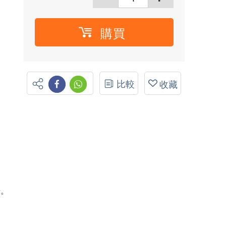
購買
比較
收藏
華。