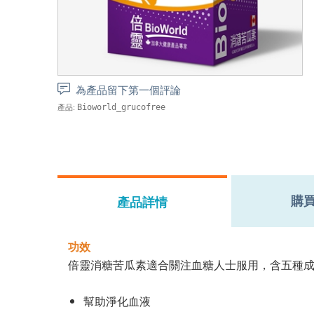
為產品留下第一個評論
產品:
Bioworld_grucofree
購
產品詳情
功效
倍靈消糖苦瓜素適合關注血糖人士服用，含五種
幫助淨化血液