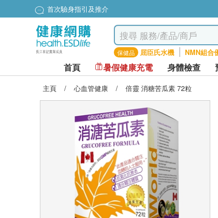
首次驗身指引及推介
屈臣氏水機
NMN組合
保健品
首頁
暑假健康充電
身體檢查
主頁
/
心血管健康
/
倍靈 消糖苦瓜素 72粒