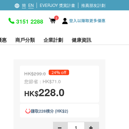
簡
EN
EVERJOY 獎賞計畫
推薦朋友計劃
1
3151 2288
登入以賺取更多優惠
優惠
商戶分類
企業計劃
健康資訊
24% off
HK$299.0
您節省：HK$71.0
228.0
HK$
賺取228積分 (HK$2)