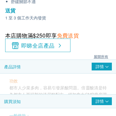
舒緩關節不適
送貨
1 至 3 個工作天內發貨
本店購物滿$250即享
免費送貨
即睇全店產品
展開所有
詳情
產品詳情
功效
都市人少菜多肉，容易引發尿酸問題。倍靈酸清是特
為都市人而研製的清尿酸配方，經加拿大GMP廠房調
較，7大天然成份相互配合，全效降低尿酸，減少尿
詳情
購買須知
酸合成，清走身體尿酸，舒緩關節不適。
一般條款：