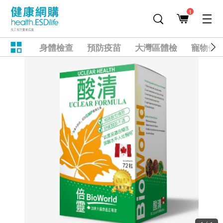
1
身體檢查
預防疫苗
大灣區體檢
寵物健