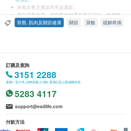
以下人仕需要注意尿酸問題
所有出售之貨品均不設退款。
嘗吃肉類、海鮮、煎炸等食物
貨品質量保證，於顧客收到產品當日起計，食用期
飲食不定時，多外出應酬
應最少有9個月或以上。
骨骼, 肌肉及關節健康
關節
尿酸
緩解疼痛
喜歡飲酒，缺乏運動
此產品由 Bionature Health Products International
Limited 提供。
服用方法
如有任何爭議，Bionature Health Products
每日2次, 每次1至2粒
International Limited 及 健康網購health.ESDlife保
建議宜飯後服用
留最終決議權。
訂購及查詢
3151 2288
成份
送貨條款：
7大成份 全方位擊退尿酸
星期一至六早上9時至晚上12時; 星期日及公眾假期休息
購買產品總額滿HK$250，即可享本地免費送貨服
黑櫻桃 降低尿酸水準
5283 4117
務。賬單總額未滿HK$250需附加HK$40運費。
芸香甘 減少尿酸形成
我們將於確定訂單後1-3個工作天內安排發貨。
杜松子 增加尿酸棑出
不排除運送時間會因節日而有所影響。當八號烈風
support@esdlife.com
魔鬼瓜 舒緩關節不適
訊號懸掛或黑色暴雨警告生效時，送貨服務時間將
芹菜籽 幫助排走尿酸
會延遲。
付款方法
鼠曲草 舒緩尿酸問題，減輕痛楚
所有訂單須視乎相關貨品的供應情況再作最後確
轉