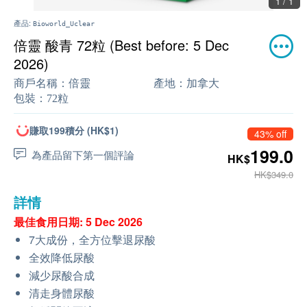
1 / 1
產品:
Bioworld_Uclear
倍靈 酸青 72粒 (Best before: 5 Dec
2026)
商戶名稱：
倍靈
產地：
加拿大
包裝：
72粒
賺取199積分 (HK$1)
43% off
199.0
為產品留下第一個評論
HK$
HK$349.0
詳情
最佳食用日期: 5 Dec 2026
7大成份，全方位擊退尿酸
全效降低尿酸
減少尿酸合成
清走身體尿酸