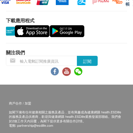
帳
葡萄籽 抗氧化，降低尿酸含量
認。倘若健康網購health.ESDlife未能提供任何訂
單上的貨品，健康網購health.ESDlife有權拒絕接
下載應用程式
受該訂單，並且會於送貨前透過電話或電郵通知顧
客再作安排。
退換條款：
當顧客收取已訂購之貨品時，有責任檢查貨品是否
關注我們
有損毀情況，一經確認簽收，恕不接受退換。
訂閱
退換產品必須包裝完整，如退換之產品有任何殘缺
或過期退回，供應商有權不受理。
如有其他損壞或遺漏查詢，顧客必須保留有效收據
正本，並於送貨後3個工作天內按下列方式聯絡
Bionature Health Products International Limited
商戶合作 / 加盟
客戶服務部跟進。
如閣下擁有任何健康相關之服務及產品，並有興趣成為健康網購 health.ESDlife
電郵: info@bioworld.com.hk
的服務及產品供應商，歡迎與健康網購 health.ESDlife業務發展部聯絡。我們會
於2個工作天內回覆，為閣下提供更多有關合作詳情。
電郵:
partnership@esdlife.com