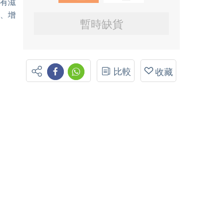
具有滋
、增
暫時缺貨
比較
收藏