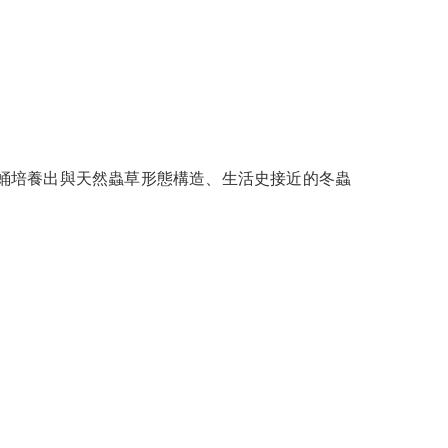
蛹培養出與天然蟲草形態構造、生活史接近的冬蟲