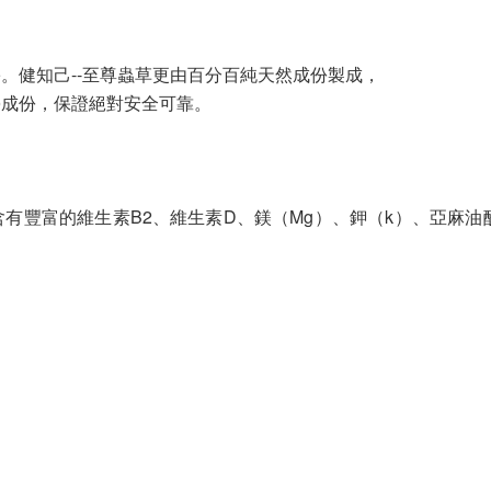
。健知己--至尊蟲草更由百分百純天然成份製成，
學成份，保證絕對安全可靠。
豐富的維生素B2、維生素D、鎂（Mg）、鉀（k）、亞麻油酸及