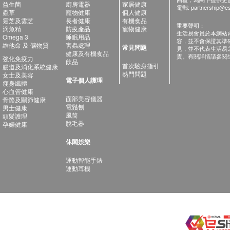
益生菌
廚房電器
家居健康
電郵:
partnership@es
蟲草
寵物健康
個人健康
靈芝及雲芝
長者健康
有機食品
重要聲明：
滴魚精
防疫產品
寵物健康
生活易會員於本網站
Omega 3
睡眠用品
容，並不會保證其準
維他命 及 礦物質
害蟲處理
常見問題
見，並不代表生活易
健康及有機食品
責。有關詳情請參閱
強化免疫力
飲品
首次驗身指引
腸道及消化系統健康
熱門問題
女士及美容
電子個人護理
瘦身纖體
心血管健康
面部美容儀器
骨骼及關節健康
電鬚刨
男士健康
風筒
頭髮護理
脫毛器
孕婦健康
休閑娛樂
運動智能手錶
運動耳機