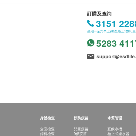
訂購及查詢
3151 228
星期一至六早上9時至晚上12時; 
5283 411
support@esdlife
身體檢查
預防疫苗
水質管理
全面檢查
兒童疫苗
直飲水機
婦科檢查
9價疫苗
枱上式濾水器