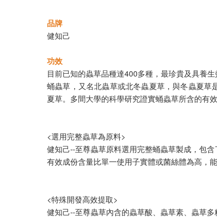
品牌
健知己
功效
目前已知的蟲草品種達400多種，最珍貴及具養
蛹蟲草，又名北蟲草或北冬蟲夏草，與冬蟲夏草
夏草。多間大學的科學研究證實蛹蟲草所含的有
<選用完整蟲草為原料>
健知己--至尊蟲草原料選用完整蛹蟲草製成，包
有效成份含量比單一使用子實體或菌絲體為高，
<特殊開發高效提取>
健知己--至尊蟲草內含的蟲草酸、蟲草素、蟲草