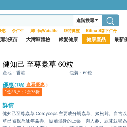
進階搜尋
優惠
余仁生
屈臣氏Watslife
維特健靈
Bifina S森下仁丹
預防疫苗
大灣區體檢
銀髮健康
健康產品
最新
健知己 至尊蟲草 60粒
產地：
香港
包裝：
60粒
優惠
查看優惠
(1項)
1盒88折；2盒75折
詳情
健知己至尊蟲草 Cordyceps 主要成分蛹蟲草、姬松茸。自古
草已被視為延年益壽、滋補強身的上藥，與人參、鹿茸並譽為