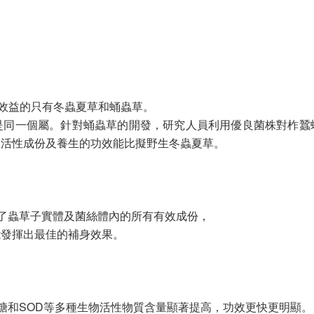
生效益的只有冬蟲夏草和蛹蟲草。
是同一個屬。針對蛹蟲草的開發，研究人員利用優良菌株對柞蠶
效活性成份及養生的功效能比擬野生冬蟲夏草。
含了蟲草子實體及菌絲體內的所有有效成份，
能發揮出最佳的補身效果。
多糖和SOD等多種生物活性物質含量顯著提高，功效更快更明顯。