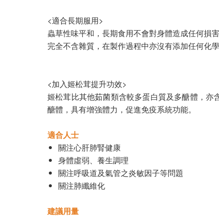
<適合長期服用>
蟲草性味平和，長期食用不會對身體造成任何損害
完全不含雜質，在製作過程中亦沒有添加任何化
<加入姬松茸提升功效>
姬松茸比其他茹菌類含較多蛋白質及多醣體，亦含有
醣體，具有增強體力，促進免疫系統功能。
適合人士
關注心肝肺腎健康
身體虛弱、養生調理
關注呼吸道及氣管之炎敏因子等問題
關注肺纖維化
建議用量