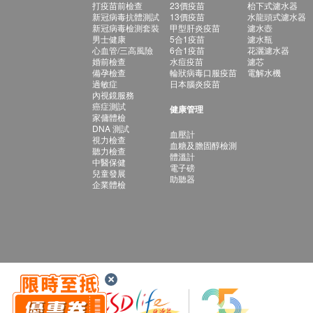
打疫苗前檢查
23價疫苗
枱下式濾水器
新冠病毒抗體測試
13價疫苗
水龍頭式濾水器
新冠病毒檢測套裝
甲型肝炎疫苗
濾水壺
男士健康
5合1疫苗
濾水瓶
心血管/三高風險
6合1疫苗
花灑濾水器
婚前檢查
水痘疫苗
濾芯
備孕檢查
輪狀病毒口服疫苗
電解水機
過敏症
日本腦炎疫苗
內視鏡服務
癌症測試
健康管理
家傭體檢
DNA 測試
血壓計
視力檢查
血糖及膽固醇檢測
聽力檢查
體溫計
中醫保健
電子磅
兒童發展
助聽器
企業體檢