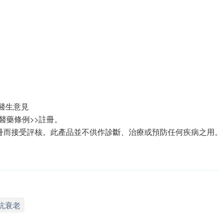
醫生意見
醫藥條例>>註冊。
冊而接受評核。此產品並不供作診斷、治療或預防任何疾病之用
抗衰老