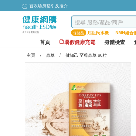
首次驗身指引及推介
屈臣氏水機
NMN組合
保健品
首頁
暑假健康充電
身體檢查
主頁
/
蟲草
/
健知己 至尊蟲草 60粒