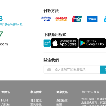
付款方法
8
星期日及公眾假期休息
7
下載應用程式
.com
關注我們
保健品
家居健康
健康資訊
商戶合作 / 加盟
如閣下擁有任何健康相關
NMN
日常家電
身體檢查
及產品供應商，歡迎與健
滴雞精
空氣淨化
疫苗
回覆，為閣下提供更