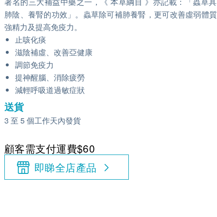
著名的三大補益中藥之一，《 本草綱目 》亦記載：「蟲草
肺陰、養腎的功效」。蟲草除可補肺養腎，更可改善虛弱體質
強精力及提高免疫力。
止咳化痰
滋陰補虛、改善亞健康
調節免疫力
提神醒腦、消除疲勞
減輕呼吸道過敏症狀
送貨
3 至 5 個工作天內發貨
顧客需支付運費$60
即睇全店產品