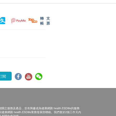
轉
支
帳
票
訂閱
之服務及產品，並有興趣成為健康網購 health.ESDlife的服務
康網購 health.ESDlife業務發展部聯絡。我們會於2個工作天內
多有關合作詳情。