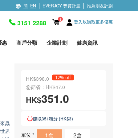
簡
EN
EVERJOY 獎賞計畫
推薦朋友計劃
1
3151 2288
登入以賺取更多優惠
優惠
商戶分類
企業計劃
健康資訊
12% off
HK$398.0
您節省：HK$47.0
351.0
HK$
賺取351積分 (HK$3)
以來蟲
世界
1盒
2盒
單位
*