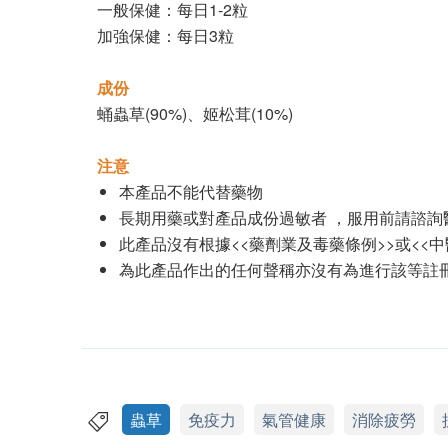
一般保健：每日1-2粒
加強保健：每日3粒
成份
蛹蟲草(90%)、姬松茸(10%)
注意
本產品不能代替藥物
長期用藥或對產品成份過敏者 ，服用前請諮詢
此產品沒有根據<<藥劑業及毒藥條例>>或<<中
為此產品作出的任何聲稱亦沒有為進行該等註
蟲草
免疫力
氣管健康
消除疲勞