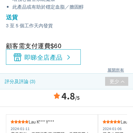
此產品或有助於穩定血脂／膽固醇
送貨
3 至 5 個工作天內發貨
顧客需支付運費$60
即睇全店產品
展開所有
更少
評分及評論 (3)
4.8
/5
Lau K*** Y***
Lau K*
2024-01-11
2024-01-06