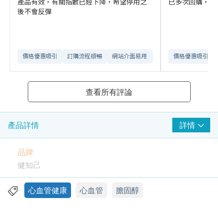
產品有效，有關指數已經下降，希望停用之
已多次回購，有
後不會反彈
價格優惠吸引
訂購流程順暢
網站介面易用
送貨安排流暢
價格優惠吸引
查看所有評論
詳情
產品詳情
品牌
健知己
功效
心血管健康
心血管
膽固醇
高含量莫那可林 ( Monacolins )
健知己 – 高效濃縮 紅麴所含莫那可林濃度達1.0 %，