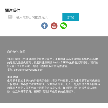
適合人士
高脂肪飲食
關注我們
常吃海鮮內臟
訂閱
此產品適合關注血脂／膽固醇的人士服用
建議用量
每日2粒
商戶合作 / 加盟
成份
如閣下擁有任何健康相關之服務及產品，並有興趣成為健康網購 health.ESDlife
紅麴、明膠、姬松茸
的服務及產品供應商，歡迎與健康網購 health.ESDlife業務發展部聯絡。我們會
於2個工作天內回覆，為閣下提供更多有關合作詳情。
電郵:
partnership@esdlife.com
注意
重要聲明：
哺乳期或懷孕婦女、正服用醫生處方藥物或長期病
生活易會員於本網站內所發表的全部內容為即時更新，因此生活易不會預先審查
任何內容，並不會保證其準確性、完整性及質量。此外，會員所發表的全部內容
患者、
均屬個人意見，並不代表生活易之言論及立場。如從而引起任何損失或法律糾
對本品成分過敏或有任何疑問人士，請先諮詢醫生
紛，生活易概不負責。有關詳情請參閱生活易的免責聲明。
或專業人士意見方可食用。
一般營養補充品適合18歲以上人士食用，根據產品