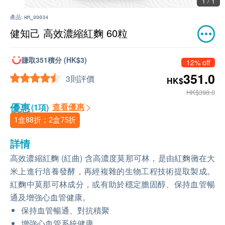
1 / 1
產品:
HM_00034
健知己 高效濃縮紅麴 60粒
賺取351積分 (HK$3)
12% off
351.0
3則評價
HK$
HK$398.0
優惠
查看優惠
(1項)
1盒88折；2盒75折
詳情
高效濃縮紅麴 (紅曲) 含高濃度莫那可林，是由紅麴黴在大
米上進行培養發酵，再經複雜的生物工程技術提取製成。
紅麴中莫那可林成分，或有助於穩定膽固醇、保持血管暢
通及增強心血管健康。
保持血管暢通、對抗積聚
增強心血管系統健康