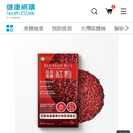
1
身體檢查
預防疫苗
大灣區體檢
寵物健