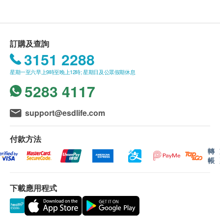
比市面同類產品高2.5倍，功效更快更顯著。
訂購及查詢
莫那可林功能
3151 2288
食物會在人體腸胃裡被分解成脂肪酸以及甘油，再由
星期一至六早上9時至晚上12時; 星期日及公眾假期休息
小腸所吸收；
5283 4117
而後通過血管以及淋巴管輸送到肝臟，再於肝臟中被
轉化。
紅麴中的莫那可林，或有助心血管健康。
support@esdlife.com
付款方法
人體最適比例
轉
帳
人體每天對莫那可林的建議最佳服用量為 8 - 12 毫
克；
下載應用程式
若以每天服用2 粒健知己 – 高效濃縮 紅麴計算，
即攝取了9.6毫克莫那可林，份量最有利人體吸收。